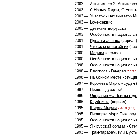
2003 —
Антикиллер 2: Антитерр
2003 —
С Новым Годом, С Новым
2003 —
Участок
- механизатор М
2003 —
Love-сервис
2003 —
Детектив по-русски
2003 —
Особенности национальн
2001 —
Идеальная пара
(сериал)
2001 —
Что сказал покойник
(се
2000 —
Медики
(сериал)
2000 —
Особенности национальн
1998 —
Особенности национальн
1998 —
Блокпост
- Генерал
7.7/10
1998 —
На бойком месте
- Ямщи
1997 —
Королева Марго
- судья 
1997 —
Привет, дуралеи!
1996 —
Операция «С Новым год
1996 —
Клубничка
(сериал)
1995 —
Ширли-Мырли
7.4/10 (107)
1995 —
Пионерка Мэри Пикфорд
1995 —
Особенности национальн
1995 —
Я - русский солдат
- Сте
1993 —
Трам-тарарам, или Бухт