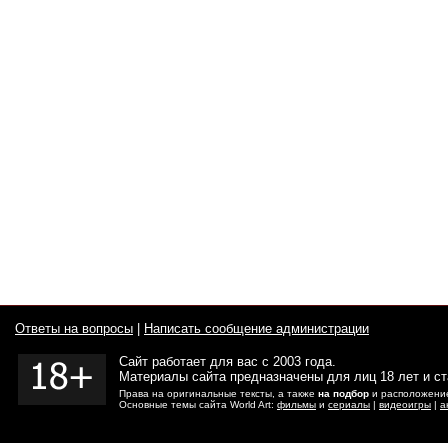
Ответы на вопросы
|
Написать сообщение администрации
Сайт работает для вас с 2003 года.
Материалы сайта предназначены для лиц 18 лет и с
Права на оригинальные тексты, а также
на подбор
и расположение
Основные темы сайта World Art:
фильмы
и
сериалы
|
видеоигры
|
а