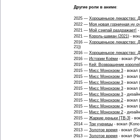
Другие роли в аниме
:
2025 —
Хорошенькое лекарство: 
2022 —
Моя новая горничная ну о
2021 —
Мой сэмпай раздражает!
-
2021 —
Король-шаман (2021)
- вок
2016 —
Хорошенькое лекарство: 
21))
2016 —
Хорошенькое лекарство: 
2016 —
Истории Коёми
- вокал (Per
2015 —
Кей: Возвращение короле
2015 —
Мисс Монохром 3
- вокал (
2015 —
Мисс Монохром 3
- вокал (
2015 —
Мисс Монохром 3
- вокал 
2015 —
Мисс Монохром 3
- вокал (
2015 —
Мисс Монохром 3
- дизайн
2015 —
Мисс Монохром 2
- вокал 
2015 —
Мисс Монохром 2
- вокал 
2015 —
Мисс Монохром 2
- дизайн
2015 —
Жаркие деньки [ТВ-3]
- вок
2014 —
Три ученицы
- вокал (Kono
2013 —
Золотое время
- вокал (Gol
2013 —
Золотое время
- вокал (Han