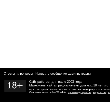
Ответы на вопросы
|
Написать сообщение администрации
Сайт работает для вас с 2003 года.
Материалы сайта предназначены для лиц 18 лет и с
Права на оригинальные тексты, а также
на подбор
и расположение
Основные темы сайта World Art:
фильмы
и
сериалы
|
видеоигры
|
а