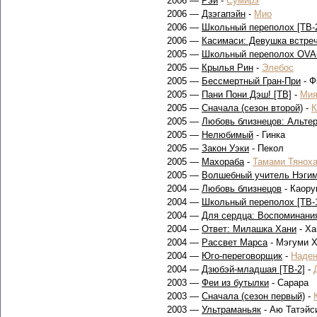
2006 —
Рэй
-
Сумирэ
2006 —
Дзэгапэйн
-
Мио
2006 —
Школьный переполох [ТВ-
2006 —
Касимаси: Девушка встре
2005 —
Школьный переполох OVA
2005 —
Крылья Рин
-
Элебос
2005 —
Бессмертный Гран-При
- Ф
2005 —
Пани Пони Дэш! [ТВ]
-
Мия
2005 —
Сначала (сезон второй)
-
К
2005 —
Любовь близнецов: Альте
2005 —
Нелюбимый
- Гинка
2005 —
Закон Уэки
- Пекол
2005 —
Махораба
-
Тамами Тяноха
2005 —
Волшебный учитель Нэгима
2004 —
Любовь близнецов
- Каору
2004 —
Школьный переполох [ТВ-
2004 —
Для сердца: Воспоминани
2004 —
Ответ: Милашка Хани
- Ха
2004 —
Рассвет Марса
- Мэгуми Х
2004 —
Юго-переговорщик
-
Наден
2004 —
Дзюбэй-младшая [ТВ-2]
-
2003 —
Феи из бутылки
- Сарара
2003 —
Сначала (сезон первый)
-
2003 —
Ультраманьяк
- Аю Татэйс