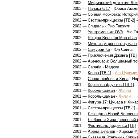
2003 —
Мифический детектив Лок
2003 —
Нанака 6/17
- Юрико Амэм
2002 —
Сочная морковка: Истори
2002 —
Сестры-принцессы [ТВ-2]
-
2002 —
Спираль
- Рио Такэути
2002 —
Ультраманьяк OVA
- Аю Та
2002 —
Rikujou Bouei-tai Mao-chan
2002 —
Мико из утреннего тумана
2002 —
Самурай Кё
- Юя Сиина
2002 —
Приключения Джинга [ТВ]
2002 —
Абэнобаси: Волшебный то
2002 —
Canaria
- Мадока
2002 —
Канон [ТВ-1]
-
Аю Цукими
2002 —
Снова любовь и Хина
- На
2001 —
Корзинка фруктов [ТВ-1]
-
2001 —
Король-шаман
-
Жанна
2001 —
Король-шаман
-
Лилли
2001 —
Фигура 17: Цубаса и Хика
2001 —
Сестры-принцессы [ТВ-1]
-
2001 —
Легенда о Новой Белосне
2001 —
Любовь и Хина (весенний 
2001 —
Фестиваль додзинси [ТВ]
2001 —
Арена ангелов
- Хироми Ф
2001 —
Сказания Этернии
- Корин