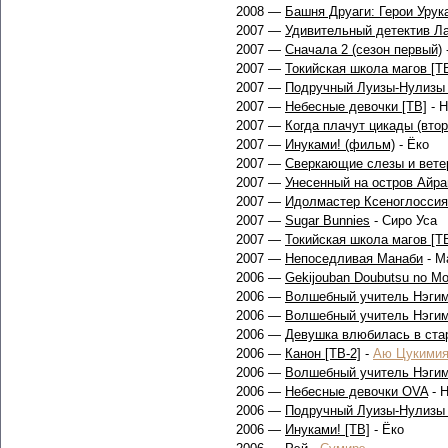
2008 —
Башня Друаги: Герои Урук
2007 —
Удивительный детектив Л
2007 —
Сначала 2 (сезон первый)
2007 —
Токийская школа магов [ТВ
2007 —
Подручный Луизы-Нулизы (
2007 —
Небесные девочки [ТВ]
- 
2007 —
Когда плачут цикады (втор
2007 —
Инуками! (фильм)
- Ёко
2007 —
Сверкающие слезы и вете
2007 —
Унесенный на остров Айра
2007 —
Идолмастер Ксеноглоссия
2007 —
Sugar Bunnies
- Сиро Уса
2007 —
Токийская школа магов [ТВ
2007 —
Непоседливая Манаби
- М
2006 —
Gekijouban Doubutsu no Mo
2006 —
Волшебный учитель Нэгим
2006 —
Волшебный учитель Нэгим
2006 —
Девушка влюбилась в ста
2006 —
Канон [ТВ-2]
-
Аю Цукими
2006 —
Волшебный учитель Нэгима
2006 —
Небесные девочки OVA
- 
2006 —
Подручный Луизы-Нулизы 
2006 —
Инуками! [ТВ]
- Ёко