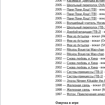
2006 —
Касимаси: Девушка встре
2005 —
Школьный переполох OVA
2005 —
Пани Пони Дэш! [ТВ]
- вока
2005 —
Пани Пони Дэш! [ТВ]
- вока
2005 —
Пани Пони Дэш! [ТВ]
- вока
2005 —
Волшебный учитель Нэгима
2004 —
Школьный переполох [ТВ-
2004 —
Дзюбэй-младшая [ТВ-2]
- 
2003 —
Феи из бутылки
- вокал (Ak
2003 —
Феи из бутылки
- вокал (Os
2003 —
Феи из бутылки
- вокал (Sh
2002 —
Rikujou Bouei-tai Mao-chan
2002 —
Rikujou Bouei-tai Mao-chan
2002 —
Снова любовь и Хина
- вок
2002 —
Снова любовь и Хина
- вок
2002 —
Снова любовь и Хина
- вок
2001 —
Сестры-принцессы [ТВ-1]
-
2001 —
Сестры-принцессы [ТВ-1]
-
2000 —
Jinzou Ningen Kikaider the 
1998 —
Железная связь
- вокал (
1998 —
Железная связь
- вокал (M
1997 —
Фотон: Приключения идио
Озвучка в игре
: