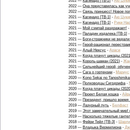
2022 —
Кагинадо [ТВ-2]
-
Аю Цуки
2022 —
Она представилась как уч
2022 —
Связь принцесс! Новое по
2021 —
Кагинадо [ТВ-1]
-
Аю Цуки
2021 —
Кагинадо [ТВ-1]
-
Рики На
2021 —
Мой сэмпай раздражает!
2021 —
Паладин издалека [ТВ-1]
2021 —
Боги-стражники не ведали
2021 —
Герой-рационал перестраи
2021 —
Алый Нексус
-
Араси
2021 —
Когда плачут цикады (2021
2021 —
Король-шаман (2021)
-
Жа
2021 —
Сильнейший герой, обуче
2021 —
Сага о гортензии
-
Мариус
2020 —
Kono Sekai no Tanoshimikat
2020 —
Полководцы Сигрдрифа
-
2020 —
Когда плачут цикады (2020
2020 —
Проект Белая кошка
-
Айр
2020 —
Президент, пришло время 
2019 —
Лазурный путь
-
Белфаст
2019 —
Этот замечательный мир!
2019 —
Насколько тяжелые ганте
2018 —
Фейри Тейл [ТВ-3]
-
Шарл
2018 —
Владыка Вермилиона
-
Дж