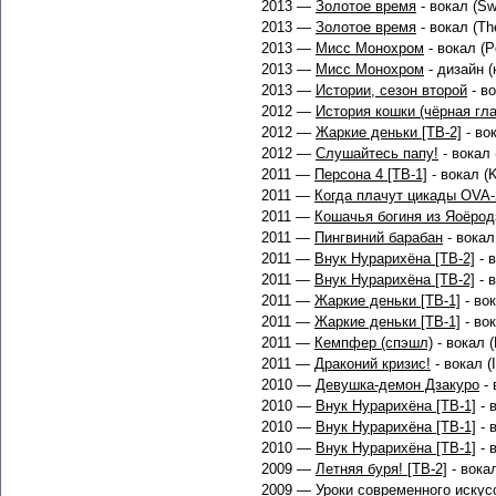
2013 —
Золотое время
- вокал (Sw
2013 —
Золотое время
- вокал (The
2013 —
Мисс Монохром
- вокал (P
2013 —
Мисс Монохром
- дизайн 
2013 —
Истории, сезон второй
- во
2012 —
История кошки (чёрная гла
2012 —
Жаркие деньки [ТВ-2]
- во
2012 —
Слушайтесь папу!
- вокал 
2011 —
Персона 4 [ТВ-1]
- вокал (K
2011 —
Когда плачут цикады OVA-
2011 —
Кошачья богиня из Яоёрод
2011 —
Пингвиний барабан
- вокал 
2011 —
Внук Нурарихёна [ТВ-2]
- в
2011 —
Внук Нурарихёна [ТВ-2]
- в
2011 —
Жаркие деньки [ТВ-1]
- вок
2011 —
Жаркие деньки [ТВ-1]
- вок
2011 —
Кемпфер (спэшл)
- вокал 
2011 —
Драконий кризис!
- вокал (
2010 —
Девушка-демон Дзакуро
- 
2010 —
Внук Нурарихёна [ТВ-1]
- в
2010 —
Внук Нурарихёна [ТВ-1]
- в
2010 —
Внук Нурарихёна [ТВ-1]
- 
2009 —
Летняя буря! [ТВ-2]
- вока
2009 —
Уроки современного искус