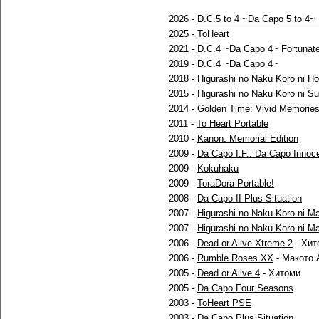
2026 -
D.C.5 to 4 ~Da Capo 5 to 4
2025 -
ToHeart
2021 -
D.C.4 ~Da Capo 4~ Fortunate
2019 -
D.C.4 ~Da Capo 4~
2018 -
Higurashi no Naku Koro ni H
2015 -
Higurashi no Naku Koro ni Su
2014 -
Golden Time: Vivid Memorie
2011 -
To Heart Portable
2010 -
Kanon: Memorial Edition
2009 -
Da Capo I.F.: Da Capo Innoce
2009 -
Kokuhaku
2009 -
ToraDora Portable!
2008 -
Da Capo II Plus Situation
2007 -
Higurashi no Naku Koro ni Ma
2007 -
Higurashi no Naku Koro ni Ma
2006 -
Dead or Alive Xtreme 2
- Хит
2006 -
Rumble Roses XX
- Макото 
2005 -
Dead or Alive 4
- Хитоми
2005 -
Da Capo Four Seasons
2003 -
ToHeart PSE
2003 -
Da Capo Plus Situation