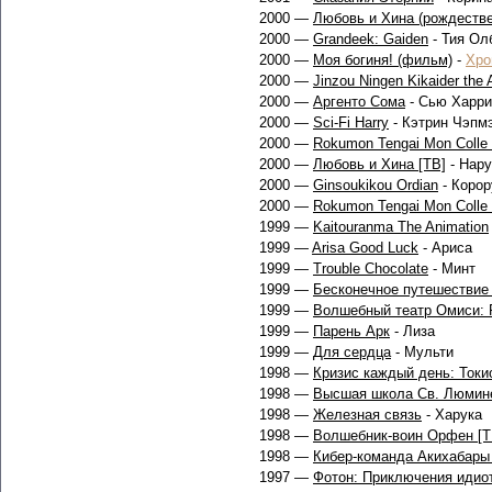
2000 —
Любовь и Хина (рождеств
2000 —
Grandeek: Gaiden
- Тия Ол
2000 —
Моя богиня! (фильм)
-
Хро
2000 —
Jinzou Ningen Kikaider the 
2000 —
Аргенто Сома
- Сью Харри
2000 —
Sci-Fi Harry
- Кэтрин Чэпм
2000 —
Rokumon Tengai Mon Colle 
2000 —
Любовь и Хина [ТВ]
- Нару
2000 —
Ginsoukikou Ordian
- Корор
2000 —
Rokumon Tengai Mon Colle 
1999 —
Kaitouranma The Animation
1999 —
Arisa Good Luck
- Ариса
1999 —
Trouble Chocolate
- Минт
1999 —
Бесконечное путешествие
1999 —
Волшебный театр Омиси: 
1999 —
Парень Арк
- Лиза
1999 —
Для сердца
- Мульти
1998 —
Кризис каждый день: Токи
1998 —
Высшая школа Св. Люмин
1998 —
Железная связь
- Харука
1998 —
Волшебник-воин Орфен [Т
1998 —
Кибер-команда Акихабары 
1997 —
Фотон: Приключения идио