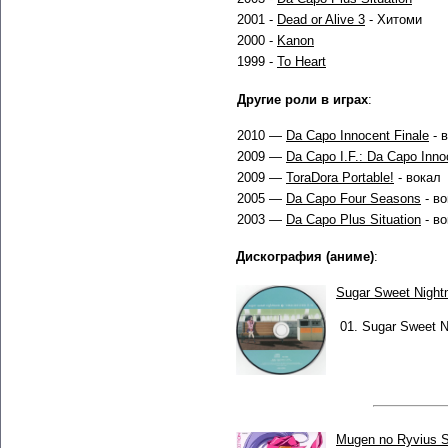
2001 -
Dead or Alive 3
- Хитоми
2000 -
Kanon
1999 -
To Heart
Другие роли в играх
:
2010 —
Da Capo Innocent Finale
- 
2009 —
Da Capo I.F.: Da Capo Inno
2009 —
ToraDora Portable!
- вокал
2005 —
Da Capo Four Seasons
- во
2003 —
Da Capo Plus Situation
- во
Дискография (аниме)
:
Sugar Sweet Night
01.
Sugar Sweet N
Mugen no Ryvius S