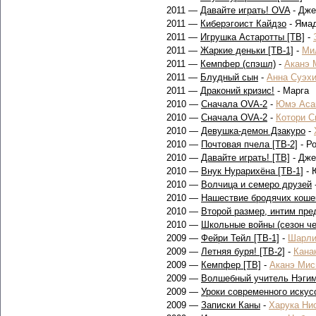
2011 —
Давайте играть! OVA
- Дже
2011 —
Киберэгоист Кайдзо
- Ямад
2011 —
Игрушка Астаротты [ТВ]
-
2011 —
Жаркие деньки [ТВ-1]
-
Ми
2011 —
Кемпфер (спэшл)
-
Аканэ 
2011 —
Блудный сын
-
Анна Суэх
2011 —
Драконий кризис!
- Марга
2010 —
Сначала OVA-2
-
Юмэ Аса
2010 —
Сначала OVA-2
-
Котори С
2010 —
Девушка-демон Дзакуро
-
2010 —
Почтовая пчела [ТВ-2]
- Р
2010 —
Давайте играть! [ТВ]
- Дже
2010 —
Внук Нурарихёна [ТВ-1]
- 
2010 —
Волчица и семеро друзей
2010 —
Нашествие бродячих коше
2010 —
Второй размер, интим пре
2010 —
Школьные войны (сезон че
2009 —
Фейри Тейл [ТВ-1]
-
Шарл
2009 —
Летняя буря! [ТВ-2]
-
Кана
2009 —
Кемпфер [ТВ]
-
Аканэ Мис
2009 —
Волшебный учитель Нэгим
2009 —
Уроки современного искус
2009 —
Записки Каны
-
Харука Ни