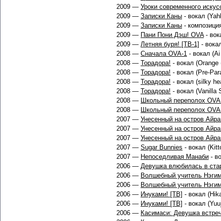
2009 —
Уроки современного искус
2009 —
Записки Каны
- вокал (Yah
2009 —
Записки Каны
- композиция
2009 —
Пани Пони Дэш! OVA
- вок
2009 —
Летняя буря! [ТВ-1]
- вокал
2008 —
Сначала OVA-1
- вокал (Ai 
2008 —
Торадора!
- вокал (Orange (
2008 —
Торадора!
- вокал (Pre-Para
2008 —
Торадора!
- вокал (silky hea
2008 —
Торадора!
- вокал (Vanilla S
2008 —
Школьный переполох OVA
2008 —
Школьный переполох OVA
2007 —
Унесенный на остров Айра
2007 —
Унесенный на остров Айра
2007 —
Унесенный на остров Айра
2007 —
Sugar Bunnies
- вокал (Kitt
2007 —
Непоседливая Манаби
- во
2006 —
Девушка влюбилась в ста
2006 —
Волшебный учитель Нэгима
2006 —
Волшебный учитель Нэгима
2006 —
Инуками! [ТВ]
- вокал (Hika
2006 —
Инуками! [ТВ]
- вокал (Yuu
2006 —
Касимаси: Девушка встре