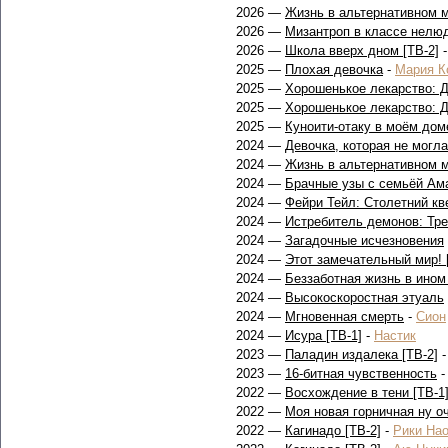
2026 —
Жизнь в альтернативном м
2026 —
Мизантроп в классе нелю
2026 —
Школа вверх дном [ТВ-2]
2025 —
Плохая девочка
-
Мария К
2025 —
Хорошенькое лекарство: 
2025 —
Хорошенькое лекарство: 
2025 —
Куноити-отаку в моём дом
2024 —
Девочка, которая не могл
2024 —
Жизнь в альтернативном м
2024 —
Брачные узы с семьёй Ам
2024 —
Фейри Тейл: Столетний кв
2024 —
Истребитель демонов: Тре
2024 —
Загадочные исчезновения
2024 —
Этот замечательный мир! 
2024 —
Беззаботная жизнь в ином
2024 —
Высокоскоростная этуаль
2024 —
Мгновенная смерть
-
Сион
2024 —
Исура [ТВ-1]
-
Настик
2023 —
Паладин издалека [ТВ-2]
2023 —
16-битная чувственность
2022 —
Восхождение в тени [ТВ-1
2022 —
Моя новая горничная ну о
2022 —
Кагинадо [ТВ-2]
-
Рики На