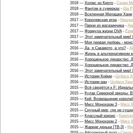
2018 —
Холмс из Киото
-
Саори М
2018 —
Фантом в сумерках
-
Ша Р
2018 —
Вселенная Милашки Хани
2017 —
Королевская игра
-
Нацуко
2017 —
Парни из магазинчика
-
Ак
2017 —
Формула жизни OVA
-
Ёри
2017 —
Этот замечательный мир! 
2016 —
Моя первая любовь - монс
2016 —
Да, я Сакамото, а что?
-
А
2016 —
Жизнь в альтернативном м
2016 —
Хорошенькое лекарство: 
2016 —
Хорошенькое лекарство: 
2016 —
Этот замечательный мир! 
2016 —
Истории Коёми
-
Цубаса Х
2016 —
Истории ран
-
Цубаса Хан
2015 —
Всё сведётся к F: Идеаль
2015 —
Кулак Северной звезды: В
2015 —
Кей: Возвращение короле
2015 —
Мисс Монохром 3
-
Мисс 
2015 —
Скучный мир, где не суще
2015 —
Классный кризис
-
Каорук
2015 —
Мисс Монохром 2
-
Мисс 
2015 —
Жаркие деньки [ТВ-3]
-
Ми
2015 —
Абсолютный дуэт
-
Сакуя