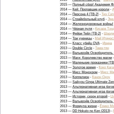
2015 —
Полный сбор! Академия Ф
2014 —
Кей: Пропавшие короли
-
А
2014 —
Персона 4 [ТВ-2]
-
Тиэ Сат
2014 —
Страйкбольный клуб
-
Эна
2014 —
Железнодорожные войны!
2014 —
Чёрная пуля
-
Кисара Тэн
2014 —
Фейри Тейл [ТВ-2]
-
Шарл
2014 —
Три ученицы
-
Май Итинос
2013 —
Класс убийц OVA
-
Ирина
2013 —
Double Circle
-
Тама-тян
2013 —
Вальврэйв Освободитель 
2013 —
Маги: Королевство магии
2013 —
Маленькие проказники [ТВ
2013 —
Золотое время
-
Коко Кага
2013 —
Мисс Монохром
-
Мисс Ми
2013 —
Коппелион
-
Канон Одзу
2013 —
Saikyou Ginga Ultimate Zero:
2013 —
Альтернативная игра бого
2013 —
Альтернативная игра бого
2013 —
Истории, сезон второй
-
Ц
2013 —
Вальврэйв Освободитель 
2013 —
Формула жизни
-
Ёрико М
2013 —
DD Hokuto no Ken (2013)
-