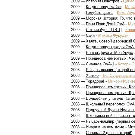
2009 —
Истории монстров
-
Цубас
2009 —
Когда плачут чайки
-
Мари
2009 —
Голубые цветы
-
Кёко Ику
2009 —
Морская история: То, что 
2009 —
Пани Пони Дэш! OVA
-
Мия
2009 —
Летняя буря! [ТВ-1]
-
Кана
2009 —
Саки
-
Михоко Фукудзи
2009 —
Хаятэ, боевой дворецкий 
2009 —
Когда плачут цикады OVA
2009 —
Башня Друаги: Меч Урука
2009 —
Принцесса немертвых: Чё
2008 —
Сначала OVA-1
-
Котори С
2008 —
Рыцарь-вампир (второй се
2008 —
Хьякко
-
Тиэ Судзугадзаки
2008 —
Торадора!
-
Минори Кусиэ
2008 —
Принцесса немертвых: Кр
2008 —
Принцесса немертвых: Кр
2008 —
Волшебный учитель Нэгим
2008 —
Школьный переполох OVA
2008 —
Подручный Луизы-Нулизы (
2008 —
Школьные войны (сезон тр
2008 —
Рыцарь-вампир (первый се
2008 —
Инари в нашем доме
- Мия
2008 —
Сначала 2 (сезон второй)