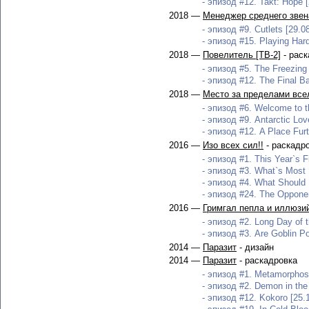
- эпизод #12. Takt: Hope [
2018 —
Менеджер среднего звен
- эпизод #9. Cutlets [29.0
- эпизод #15. Playing Hard
2018 —
Повелитель [ТВ-2]
- раск
- эпизод #5. The Freezing
- эпизод #12. The Final Bat
2018 —
Место за пределами все
- эпизод #6. Welcome to t
- эпизод #9. Antarctic Love
- эпизод #12. A Place Furt
2016 —
Изо всех сил!!
- раскадр
- эпизод #1. This Year`s Fi
- эпизод #3. What`s Most 
- эпизод #4. What Should 
- эпизод #24. The Opponen
2016 —
Гримгал пепла и иллюзи
- эпизод #2. Long Day of t
- эпизод #3. Are Goblin Po
2014 —
Паразит
- дизайн
2014 —
Паразит
- раскадровка
- эпизод #1. Metamorphosi
- эпизод #2. Demon in the 
- эпизод #12. Kokoro [25.