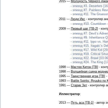
2015 —
Молодость Чёрного Дже
- эпизод #3. Deserters [16
- эпизод #7. Painless Revo
- эпизод #11. The Gruesom
2011 —
Люди Икс
- контролер а
- эпизод #10. Countdown - 
2009 —
Первый шаг [ТВ-2]
- конт
- эпизод #7. Devil`s Adven
- эпизод #9. Inheritance Qu
- эпизод #11. Ippo vs. Ha
- эпизод #15. Itagaki`s Deb
- эпизод #17. Wild Kid [29
- эпизод #19. Critical Situ
- эпизод #22. Brawl [03.06
- эпизод #24. The King [1
1998 —
Мастер Китон [ТВ]
- конт
1998 —
Волшебная сцена модни
1995 —
Таинственная игра [ТВ]
-
1993 —
Battle Spirits: Ryuuko no
1991 —
Старик Зет
- контролер 
Иллюстратор
:
2013 —
Путь аса [ТВ-1]
- автор э