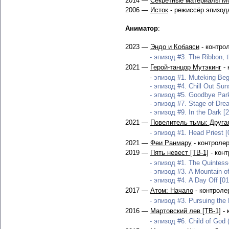
2014 —
Секретные материалы Мс
2006 —
Исток
- режиссёр эпизод
Аниматор
:
2023 —
Эндо и Кобаяси
- контро
- эпизод #3. The Ribbon, t
2021 —
Герой-танцор Мутэкинг
- 
- эпизод #1. Muteking Beg
- эпизод #4. Chill Out Sun
- эпизод #5. Goodbye Park
- эпизод #7. Stage of Dre
- эпизод #9. In the Dark [
2021 —
Повелитель тьмы: Другая
- эпизод #1. Head Priest [
2021 —
Феи Ранмару
- контроле
2019 —
Пять невест [ТВ-1]
- кон
- эпизод #1. The Quintesse
- эпизод #3. A Mountain o
- эпизод #4. A Day Off [01
2017 —
Атом: Начало
- контроле
- эпизод #3. Pursuing the
2016 —
Мартовский лев [ТВ-1]
- 
- эпизод #6. Child of God (