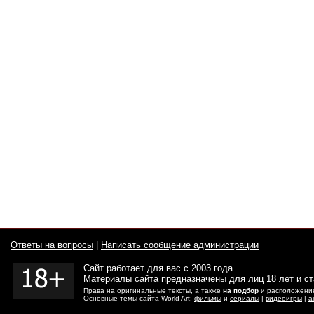
Ответы на вопросы
|
Написать сообщение администрации
Сайт работает для вас с 2003 года.
Материалы сайта предназначены для лиц 18 лет и с
Права на оригинальные тексты, а также
на подбор
и расположение
Основные темы сайта World Art:
фильмы
и
сериалы
|
видеоигры
|
а