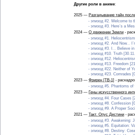
Другие роли в аниме
:
2025 —
Разгадывание тайн посл
- эпизод #2. Welcome to th
- эпизод #3. Here`s a Mess
2024 —
О движении Земли
- рас
- эпизод #1. Heliocentrism
- эпизод #2. And Now... I`
- эпизод #3. I... Believe i
- эпизод #10. Truth [30.11
- эпизод #12. Heliocentris
- эпизод #13. Freedom [21
- эпизод #22. Neither of Y
- эпизод #23. Comrades [0
2023 —
Фрирен [ТВ-1]
- раскадро
- эпизод #5. Phantoms of 
2023 —
Гены искусственного инт
- эпизод #4. Four Cases [
- эпизод #8. Confession [
- эпизод #9. A Proper Soci
2021 —
Такт. Опус Дестини
- рас
- эпизод #3. Awakening: J
- эпизод #5. Equitation: Va
- эпизод #8. Destiny: Cose