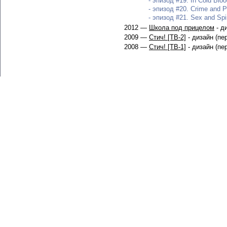
- эпизод #19. In Cold Bloo
- эпизод #20. Crime and P
- эпизод #21. Sex and Spir
2012 —
Школа под прицелом
- д
2009 —
Стич! [ТВ-2]
- дизайн (пе
2008 —
Стич! [ТВ-1]
- дизайн (пе