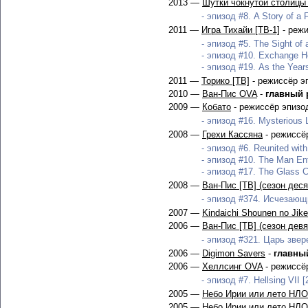
2013 —
Шутки чокнутой столицы 
- эпизод #8. A Story of a 
2011 —
Игра Тихайи [ТВ-1]
- режи
- эпизод #5. The Sight of 
- эпизод #10. Exchange He
- эпизод #19. As the Year
2011 —
Торико [ТВ]
- режиссёр э
2010 —
Ван-Пис OVA
-
главный 
2009 —
Кобато
- режиссёр эпизо
- эпизод #16. Mysterious L
2008 —
Грехи Кассяна
- режиссё
- эпизод #6. Reunited with
- эпизод #10. The Man Ent
- эпизод #17. The Glass C
2008 —
Ван-Пис [ТВ] (сезон дес
- эпизод #374. Исчезающи
2007 —
Kindaichi Shounen no Jik
2006 —
Ван-Пис [ТВ] (сезон дев
- эпизод #321. Царь звере
2006 —
Digimon Savers
-
главны
2006 —
Хеллсинг OVA
- режиссё
- эпизод #7. Hellsing VII [
2005 —
Небо Ирии или лето НЛО
2005 —
Небо Ирии или лето НЛО