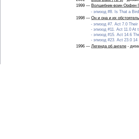
1999 —
Волшебник-воин Орфен [
- эпизод #8. Is That a Bird
1998 —
Он и она и их обстоятел
- эпизод #7. Act 7.0 Their
- эпизод #11. Act 11.0 At t
- эпизод #15. Act 14.6 The
- эпизод #23. Act 23.0 14 
1996 —
Легенда об ангеле
- диза