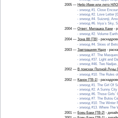
2005 —
Небо Ирии или лето НЛО
- эпизод #1. Close Encount
- эпизод #2. Love Letter [
- эпизод #4. Suizenji, Ans
- эпизод #6. Iriya`s Sky,
2004 —
Ответ: Милашка Хани
- 
- эпизод #2. Volume Earth
2004 —
Зона 88 [ТВ]
- раскадров
- эпизод #4. Skies of Betra
2003 —
Завтрашняя Надя
- раск
- эпизод #7. The Masquerad
- эпизод #37. Light and D
- эпизод #46. Two Nadjas, 
2002 —
В поисках Полной Луны 
- эпизод #10. The Rules o
2002 —
Канон [ТВ-1]
- раскадров
- эпизод #1. The Girl Of S
- эпизод #2. A Sunny City 
- эпизод #6. Those Girls` 
- эпизод #7. The Butou Ce
- эпизод #10. The Winter F
- эпизод #13. Where The W
2001 —
Боец Баки [ТВ-2]
- дизай
2001 —
Боец Баки [ТВ-1]
- дизай