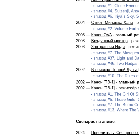
- эпизод #1. Close Encount
- эпизод #4. Suizenji, Ans
- эпизод #6. Iriya`s Sky,
2004 —
Ответ: Милашка Хани
- 
- эпизод #2. Volume Earth
2003 —
Канон OVA
-
главный ре
2003 —
Воздушный мастер
- реж
2003 —
Завтрашняя Надя
- режи
- эпизод #7. The Masquerad
- эпизод #37. Light and D
- эпизод #46. Two Nadjas, 
2002 —
В поисках Полной Луны 
- эпизод #10. The Rules o
2002 —
Канон [ТВ-1]
-
главный 
2002 —
Канон [ТВ-1]
- режиссёр 
- эпизод #1. The Girl Of S
- эпизод #6. Those Girls` 
- эпизод #7. The Butou Ce
- эпизод #13. Where The W
Сценарист в аниме
:
2024 —
Повелитель: Священное 