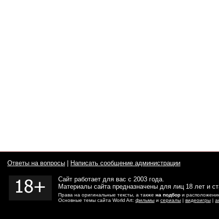
Ответы на вопросы
|
Написать сообщение администрации
Сайт работает для вас с 2003 года.
Материалы сайта предназначены для лиц 18 лет и с
Права на оригинальные тексты, а также
на подбор
и расположение
Основные темы сайта World Art:
фильмы
и
сериалы
|
видеоигры
|
а