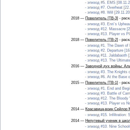
- эпизод #5. EMS [08.11.2
- эпизод #7. Overheat [22
- эпизод #8. Will [29.11.20
2018 —
Повелитель [ТВ-3]
- раск
- эпизод #3. Enri`s Upheav
- эпизод #12. Massacre [2
- эпизод #13. Player vs Pl
2018 —
Повелитель [ТВ-2]
- раск
- эпизод #1. The Dawn of 
- эпизод #2. Departure [16
- эпизод #11. Jaldabaoth [
- эпизод #13. The Ultimat
2016 —
Заводной дух войны: Ал
- эпизод #3. The Knights o
- эпизод #6. At the Base o
2015 —
Повелитель [ТВ-1]
- раск
- эпизод #1. End and Begi
- эпизод #3. Battle of Carn
- эпизод #12. The Bloody V
- эпизод #13. Player vs No
2014 —
Красавица-воин Сейлор 
- эпизод #15. Infiltration: 
2014 —
Непутевый ученик в школ
- эпизод #10. Nine Schools