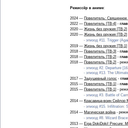
Режиссёр в аниме
:
2024 —
Повелитель: Священное 
2022 —
Повелитель [ТВ-4]
-
гла
2020 —
Жизнь без оружия [ТВ-2]
2020 —
Жизнь без оружия [ТВ-2]
- эпизод #11. Trigger (Agai
2019 —
Жизнь без оружия [ТВ-1]
2018 —
Повелитель [ТВ-3]
-
гла
2018 —
Повелитель [ТВ-2]
-
гла
2018 —
Повелитель [ТВ-2]
- режи
- эпизод #2. Departure [16
- эпизод #13. The Ultimat
2017 —
Задушевный голос
-
гла
2015 —
Повелитель [ТВ-1]
-
гла
2015 —
Повелитель [ТВ-1]
- режи
- эпизод #3. Battle of Carn
2014 —
Красавица-воин Сейлор 
- эпизод #15. Infiltration: 
2014 —
Магическая война
- режи
- эпизод #8. Wizard Brace
2013 —
Eiga DokiDoki! Precure: M