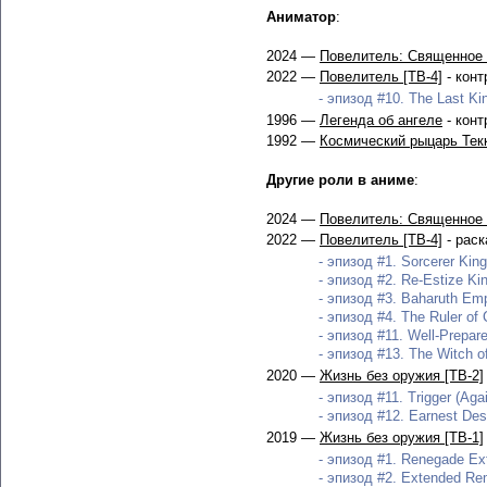
Аниматор
:
2024 —
Повелитель: Священное 
2022 —
Повелитель [ТВ-4]
- конт
- эпизод #10. The Last Kin
1996 —
Легенда об ангеле
- конт
1992 —
Космический рыцарь Тек
Другие роли в аниме
:
2024 —
Повелитель: Священное 
2022 —
Повелитель [ТВ-4]
- раск
- эпизод #1. Sorcerer Kin
- эпизод #2. Re-Estize Ki
- эпизод #3. Baharuth Emp
- эпизод #4. The Ruler of 
- эпизод #11. Well-Prepare
- эпизод #13. The Witch of
2020 —
Жизнь без оружия [ТВ-2]
- эпизод #11. Trigger (Agai
- эпизод #12. Earnest Desi
2019 —
Жизнь без оружия [ТВ-1]
- эпизод #1. Renegade Ext
- эпизод #2. Extended Rem