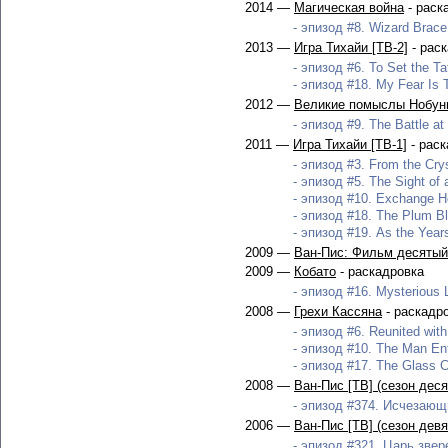
2014 —
Магическая война
- раск
- эпизод #8. Wizard Brace
2013 —
Игра Тихайи [ТВ-2]
- рас
- эпизод #6. To Set the Ta
- эпизод #18. My Fear Is T
2012 —
Великие помыслы Нобу
- эпизод #9. The Battle at
2011 —
Игра Тихайи [ТВ-1]
- раск
- эпизод #3. From the Cry
- эпизод #5. The Sight of 
- эпизод #10. Exchange He
- эпизод #18. The Plum Bl
- эпизод #19. As the Year
2009 —
Ван-Пис: Фильм десятый
2009 —
Кобато
- раскадровка
- эпизод #16. Mysterious L
2008 —
Грехи Кассяна
- раскадр
- эпизод #6. Reunited with
- эпизод #10. The Man Ent
- эпизод #17. The Glass C
2008 —
Ван-Пис [ТВ] (сезон дес
- эпизод #374. Исчезающи
2006 —
Ван-Пис [ТВ] (сезон дев
- эпизод #321. Царь звере