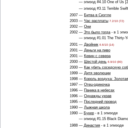
— эпизод #4.10 One of Us [2
— эпизод #3.11 Terrible Swif
2007 —
Битва в Сиэтле
2003 —
Час расплаты
7.2/10 (72)
2002 —
Они
2002 —
Это было тогда
- в 1 эпи
— эпизод #1.01 The Thirty-Ye
2001 —
Двойник
6.6/10 (14)
2001 —
Деньги на пиво
2001 —
Кевин с севера
2000 —
Шестой день
6.9/10 (90)
2000 —
Как убить соседскую со
1999 —
Дитя эволюции
1998 —
Король воздуха: Золотая
1997 —
Отец-одиночка
1996 —
Паника в небесах
1996 —
Однажды украв
1995 —
Последний провод
1990 —
Лыжная школа
1990 —
Букер
- в 1 эпизоде
— эпизод #1.15 Black Diamo
1988 —
Династия
- в 1 эпизоде