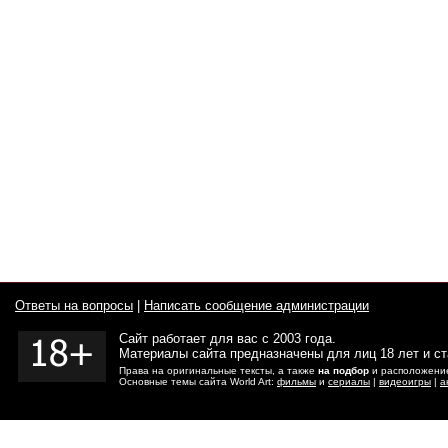
Ответы на вопросы
|
Написать сообщение администрации
Сайт работает для вас с 2003 года.
Материалы сайта предназначены для лиц 18 лет и с
Права на оригинальные тексты, а также
на подбор
и расположение
Основные темы сайта World Art:
фильмы
и
сериалы
|
видеоигры
|
а