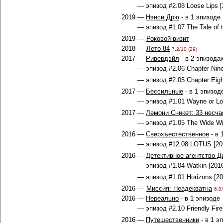
— эпизод #2.08 Loose Lips [
2019 —
Нэнси Дрю
- в 1 эпизоде
— эпизод #1.07 The Tale of 
2019 —
Роковой визит
2018 —
Лето 84
7.2/10 (29)
2017 —
Ривердэйл
- в 2 эпизода
— эпизод #2.06 Chapter Nine
— эпизод #2.05 Chapter Eigh
2017 —
Бессильные
- в 1 эпизод
— эпизод #1.01 Wayne or Lo
2017 —
Лемони Сникет: 33 несча
— эпизод #1.05 The Wide Wi
2016 —
Сверхъестественное
- в 
— эпизод #12.08 LOTUS [20
2016 —
Детективное агентство 
— эпизод #1.04 Watkin [2016
— эпизод #1.01 Horizons [20
2016 —
Миссия: Неадекватна
6.0
2016 —
Нереально
- в 1 эпизоде
— эпизод #2.10 Friendly Fire
2016 —
Путешественники
- в 1 э