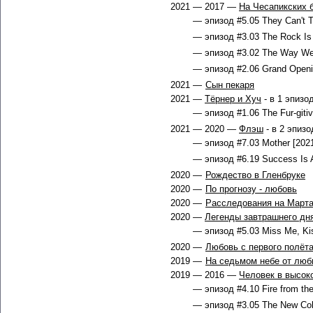
2021 — 2017 —
На Чесапикских 
— эпизод #5.05 They Can't T
— эпизод #3.03 The Rock Is G
— эпизод #3.02 The Way We 
— эпизод #2.06 Grand Openi
2021 —
Сын пекаря
2021 —
Тёрнер и Хуч
- в 1 эпизо
— эпизод #1.06 The Fur-gitiv
2021 — 2020 —
Флэш
- в 2 эпизо
— эпизод #7.03 Mother [2021
— эпизод #6.19 Success Is A
2020 —
Рождество в Гленбруке
2020 —
По прогнозу - любовь
2020 —
Расследования на Марта
2020 —
Легенды завтрашнего дн
— эпизод #5.03 Miss Me, Ki
2020 —
Любовь с первого полёт
2019 —
На седьмом небе от люб
2019 — 2016 —
Человек в высок
— эпизод #4.10 Fire from th
— эпизод #3.05 The New Col