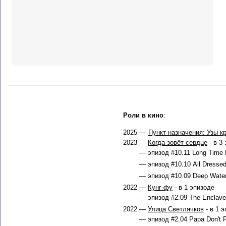
Роли в кино
:
2025 —
Пункт назначения: Узы к
2023 —
Когда зовёт сердце
- в 3
— эпизод #10.11 Long Time R
— эпизод #10.10 All Dressed
— эпизод #10.09 Deep Water
2022 —
Кунг-фу
- в 1 эпизоде
— эпизод #2.09 The Enclave 
2022 —
Улица Светлячков
- в 1 
— эпизод #2.04 Papa Don't P