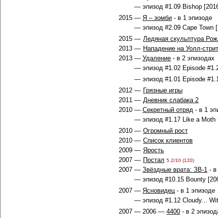
— эпизод #1.09 Bishop [2016
2015 —
Я – зомби
- в 1 эпизоде
— эпизод #2.09 Cape Town [
2015 —
Ледяная скульптура Рож
2013 —
Нападение на Уолл-стри
2013 —
Удаление
- в 2 эпизодах
— эпизод #1.02 Episode #1.2
— эпизод #1.01 Episode #1.1
2012 —
Грязные игры
2011 —
Дневник слабака 2
2010 —
Секретный отряд
- в 1 э
— эпизод #1.17 Like a Moth t
2010 —
Огромный рост
2010 —
Список клиентов
2009 —
Ярость
2007 —
Постал
5.2/10 (120)
2007 —
Звёздные врата: ЗВ-1
- в
— эпизод #10.15 Bounty [200
2007 —
Ясновидец
- в 1 эпизоде
— эпизод #1.12 Cloudy... Wit
2007 — 2006 —
4400
- в 2 эпизод