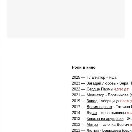
Роли в кино
:
2025 —
Плагиатор
- Яша
2023 —
Загадай любовь
- Вера П
2022 —
Сердце Пармы
6.5/10 (22)
2021 —
Медиатор
- Бортникова (
2019 —
Завод
- уборщица
7.6/10 (
2017 —
Время первых
- Татьяна
2014 —
Дурак
- жена пьяницы
8.2
2013 —
Княжна из хрущёвки
- Же
2013 —
Метро
- Галочка Дергач
8
2013 —
Лютый
- Барышева (сери