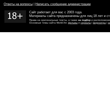
Ответы на вопросы
|
Написать сообщение администрации
Сайт работает для вас с 2003 года.
Материалы сайта предназначены для лиц 18 лет и с
Права на оригинальные тексты, а также
на подбор
и расположение
Основные темы сайта World Art:
фильмы
и
сериалы
|
видеоигры
|
а