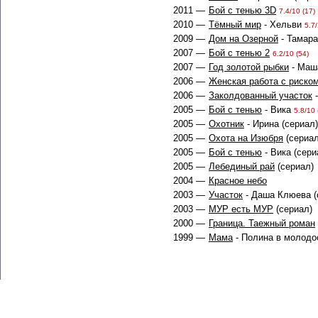
2011 —
Бой с тенью 3D
7.4/10 (17)
2010 —
Тёмный мир
- Хельви
5.7/
2009 —
Дом на Озерной
- Тамара
2007 —
Бой с тенью 2
6.2/10 (54)
2007 —
Год золотой рыбки
- Маш
2006 —
Женская работа с риско
2006 —
Заколдованный участок
-
2005 —
Бой с тенью
- Вика
5.8/10 
2005 —
Охотник
- Ирина (сериал
2005 —
Охота на Изюбря
(сериа
2005 —
Бой с тенью
- Вика (сери
2005 —
Лебединый рай
(сериал)
2004 —
Красное небо
2003 —
Участок
- Даша Клюева (
2003 —
МУР есть МУР
(сериал)
2000 —
Граница. Таежный роман
1999 —
Мама
- Полина в молодо