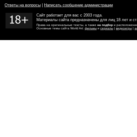
Ответы на вопросы
|
Написать сообщение администрации
Сайт работает для вас с 2003 года.
Материалы сайта предназначены для лиц 18 лет и с
Права на оригинальные тексты, а также
на подбор
и расположение
Основные темы сайта World Art:
фильмы
и
сериалы
|
видеоигры
|
а