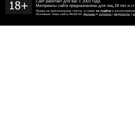
Сайт работает для вас с 2003 года.
Материалы сайта предназначены для лиц 18 лет и с
Права на оригинальные тексты, а также
на подбор
и расположение
Основные темы сайта World Art:
фильмы
и
сериалы
|
видеоигры
|
а