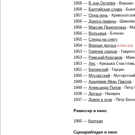
1958 —
В дни Октября
- Вершин
1958 —
Балтийская слава
- Быко
1957 —
Одна ночь
- Кривохатски
1956 —
Дорога правды
- Шмелёв
1956 —
Максим Перепелица
- Ма
1956 —
Вольница
- Бляхин
1955 —
Следы на снегу
1954 —
Верные друзья
8.3/10 (14)
1953 —
Горячее сердце
- Гаврил
1953 —
Римский-Корсаков
- Мам
1953 —
Лес
- Аркашка Счастлив
1951 —
Белинский
- Герцен
1950 —
Мусоргский
- Мусоргский
1949 —
Академик Иван Павлов
-
1949 —
Александр Попов
- Пётр
1938 —
Друзья
- Назарка
1937 —
Днепр в огне
- Пётр Бел
Режиссер в кино
:
1960 —
Кроткая
Сценарий/идея в кино
: