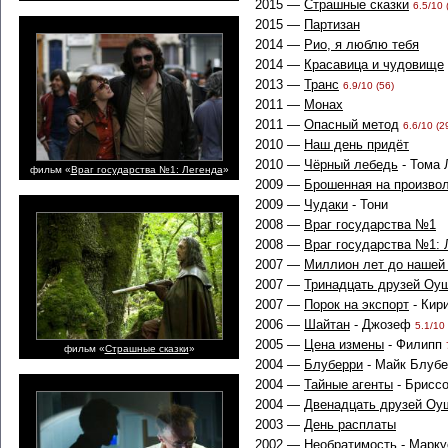
2015 —
Страшные сказки
6.5/10 
2015 —
Партизан
2014 —
Рио, я люблю тебя
2014 —
Красавица и чудовище
2013 —
Транс
6.9/10 (56)
2011 —
Монах
2011 —
Опасный метод
6.6/10 (2
2010 —
Наш день придёт
2010 —
Чёрный лебедь
- Тома
фильм «
Враг государства №1: Легенда
»
2009 —
Брошенная на произво
2009 —
Чудаки
- Тони
2008 —
Враг государства №1
2008 —
Враг государства №1: 
2007 —
Миллион лет до нашей
2007 —
Тринадцать друзей Оу
2007 —
Порок на экспорт
- Кир
2006 —
Шайтан
- Джозеф
5.1/10 
2005 —
Цена измены
- Филипп
фильм «
Страшные сказки
»
2004 —
Блуберри
- Майк Блуб
2004 —
Тайные агенты
- Брисс
2004 —
Двенадцать друзей Оу
2003 —
День расплаты
2002 —
Необратимость
- Марк