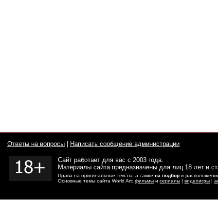
Ответы на вопросы
|
Написать сообщение администрации
Сайт работает для вас с 2003 года.
Материалы сайта предназначены для лиц 18 лет и с
Права на оригинальные тексты, а также
на подбор
и расположение
Основные темы сайта World Art:
фильмы
и
сериалы
|
видеоигры
|
а