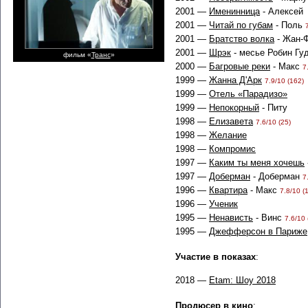
2001 —
Именинница
- Алексей
2001 —
Читай по губам
- Поль
2001 —
Братство волка
- Жан-
2001 —
Шрэк
- месье Робин Гуд
фильм «
Транс
»
2000 —
Багровые реки
- Макс
7
1999 —
Жанна Д'Арк
7.9/10 (162)
1999 —
Отель «Парадизо»
1999 —
Непокорный
- Питу
1998 —
Елизавета
7.6/10 (25)
1998 —
Желание
1998 —
Компромис
1997 —
Каким ты меня хочешь
1997 —
Доберман
- Доберман
7
1996 —
Квартира
- Макс
7.8/10 (
1996 —
Ученик
1995 —
Ненависть
- Винс
7.6/10 
1995 —
Джефферсон в Париже
Участие в показах
:
2018 —
Etam: Шоу 2018
Продюсер в кино
: