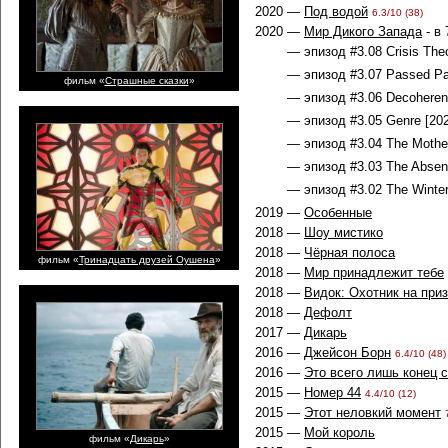
2020 —
Под водой
6.3/10 (38)
2020 —
Мир Дикого Запада
- в 
— эпизод #3.08 Crisis Theo
— эпизод #3.07 Passed Pa
фильм «
Страшные сказки
»
— эпизод #3.06 Decoherenc
— эпизод #3.05 Genre [202
— эпизод #3.04 The Mother 
— эпизод #3.03 The Absenc
— эпизод #3.02 The Winter 
2019 —
Особенные
2018 —
Шоу мистико
2018 —
Чёрная полоса
фильм «
Тринадцать друзей Оушена
»
2018 —
Мир принадлежит тебе
2018 —
Видок: Охотник на при
2018 —
Дефолт
2017 —
Дикарь
2016 —
Джейсон Борн
6.4/10 (48)
2016 —
Это всего лишь конец 
2015 —
Номер 44
4.4/10 (12)
2015 —
Этот неловкий момент
2015 —
Мой король
фильм «
Дикарь
»