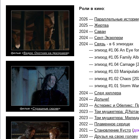
Роли в кино
:
2026 —
Параллельные истории
2025 —
Жертва
2024 —
Саван
2024 —
Сент-Экзюпери
2024 —
Связь
- в 6 эпизодах
— эпизод #1.06 An Eye for
фильм «
Видок: Охотник на призраков
»
— эпизод #1.05 Family Alb
— эпизод #1.04 Carnage [2
— эпизод #1.03 Manipulati
— эпизод #1.02 Chaos [202
— эпизод #1.01 Storm Warn
2024 —
След киллера
2024 —
Дольче!
2023 —
Астерикс и Обеликс: П
фильм «
Страшные сказки
»
2023 —
Три мушкетера: Д'Арта
2023 —
Три мушкетера: Милед
2022 —
Пламенное сердце
2021 —
Становление Кусто
(
до
2020 —
Друзья на свою голову