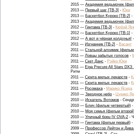
2015 —
Академия ведьмочек (фил
2013 —
Первый шаг [ТВ-3]
-
Юки
2013 —
Баскетбол Куроко [ТВ-2]
-
2013 —
Академия ведьмочек (фил
2012 —
Гинтама [ТВ-3]
-
Кюбэй Яг
2012 —
Баскетбол Куроко [ТВ-1]
-
2012 —
А вот и чёрная колдунья!
2011 —
Изгнанник [ТВ-2]
-
Васант
2011 —
Стальной алхимик (фильм
2011 —
Ловцы забытых голосов
-
2011 —
Скет Данс
-
Рэйко Юки
2011 —
Eiga Precure All Stars DX3: 
Ритм
2011 —
Сюита милых лекарств
-
К
2011 —
Сюита милых лекарств
-
К
2011 —
Росомаха
-
Марико Ясида
2010 —
Звездное небо
-
Цукико Я
2010 —
Искатель Вотомов
- Сенд
2010 —
Блич (фильм четвертый)
2010 —
Моя семья (фильм второй
2010 —
Уличный боец IV OVA-2
- 
2010 —
Гинтама (фильм первый)
-
2009 —
Профессор Лейтон и Дива
2009 —
Стич! [ТВ-2]
- Саэ