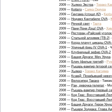
2009 —
Хьякко Экстра
-
Торако Ка
2009 —
Кобато
-
Саяка Окиура
2009 —
Гинтама (спэшл #2)
-
Кюбэ
2009 —
Нодамэ Кантабиле OVA
-
2009 —
Речной свет
-
Тарта
2009 —
Пани Пони Дэш! OVA
-
Хим
2009 —
Ресторан «Райский уголок
2009 —
Стальной алхимик [ТВ-2]
2009 —
Когда плачут цикады OVA
2009 —
Уличный боец IV OVA-1
- 
2009 —
Клубничный зефир OVA-2
2009 —
Башня Друаги: Меч Урука
2008 —
Блич (фильм третий)
-
Рук
2008 —
Рыцарь-вампир (второй се
2008 —
Хьякко
-
Торако Кагэяма
2008 —
КсамД: Позабывший невзг
2008 —
Велосипед Таканэ
- Тамак
2008 —
Ран, девочка-телепат
- Мо
2008 —
Рыцарь-вампир (первый се
2008 —
Код Гиас: Восставший Лел
2008 —
Код Гиас: Восставший Лел
2008 —
Башня Друаги: Герои Урук
2008 —
Рыцари Зодиака: Глава А