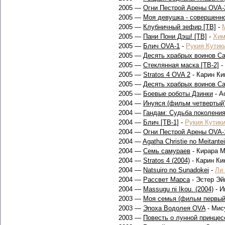
2005 —
Огни Пестрой Арены OVA-
2005 —
Моя девушка - совершенн
2005 —
Клубничный зефир [ТВ]
-
2005 —
Пани Пони Дэш! [ТВ]
-
Хим
2005 —
Блич OVA-1
-
Рукия Кутик
2005 —
Десять храбрых воинов Са
2005 —
Стеклянная маска [ТВ-2]
-
2005 —
Stratos 4 OVA 2
- Карин Ки
2005 —
Десять храбрых воинов С
2005 —
Боевые роботы Дзинки
- А
2004 —
Инуяся (фильм четвертый
2004 —
Гандам: Судьба поколения
2004 —
Блич [ТВ-1]
-
Рукия Кутик
2004 —
Огни Пестрой Арены OVA-
2004 —
Agatha Christie no Meitantei
2004 —
Семь самураев
- Кирара 
2004 —
Stratos 4 (2004)
- Карин Ки
2004 —
Natsuiro no Sunadokei
-
Ли
2004 —
Рассвет Марса
- Эстер Эй
2004 —
Massugu ni Ikou. (2004)
- И
2003 —
Моя семья (фильм первый
2003 —
Эпоха Водолея OVA
- Мис
2003 —
Повесть о лунной принцес