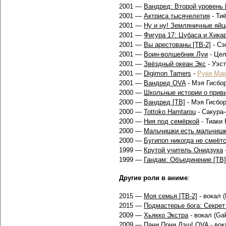
2001 —
Вандред: Второй уровень 
2001 —
Актриса тысячелетия
- Ти
2001 —
Ну и ну! Земляничные яйц
2001 —
Фигура 17: Цубаса и Хика
2001 —
Вы арестованы [ТВ-2]
- Сэ
2001 —
Воин-волшебник Луи
- Це
2001 —
Звёздный океан Экс
- Уэс
2001 —
Digimon Tamers
-
Руки Мак
2001 —
Вандред OVA
- Мэя Гисбо
2000 —
Школьные истории о прив
2000 —
Вандред [ТВ]
- Мэя Гисбо
2000 —
Tottoko Hamtarou
- Сакура-
2000 —
Ния под семёркой
- Тиаки
2000 —
Мальчишки есть мальчиш
2000 —
Бугипоп никогда не смеётс
1999 —
Крутой учитель Онидзука
1999 —
Гандам: Объединение [ТВ]
Другие роли в аниме
:
2015 —
Моя семья [ТВ-2]
- вокал (
2015 —
Подмастерье бога: Секрет
2009 —
Хьякко Экстра
- вокал (Ga
2009 —
Пани Пони Дэш! OVA
- вок