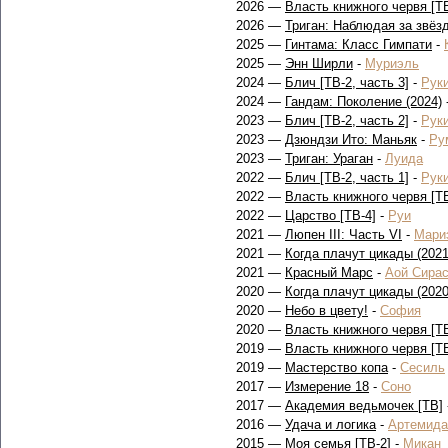
2026 —
Власть книжного червя [ТВ
2026 —
Триган: Наблюдая за звёз
2025 —
Гинтама: Класс Гимпати
-
2025 —
Энн Ширли
-
Муриэль
2024 —
Блич [ТВ-2, часть 3]
-
Руки
2024 —
Гандам: Поколение (2024)
2023 —
Блич [ТВ-2, часть 2]
-
Руки
2023 —
Дзюндзи Ито: Маньяк
-
Ру
2023 —
Триган: Ураган
-
Луида
2022 —
Блич [ТВ-2, часть 1]
-
Руки
2022 —
Власть книжного червя [ТВ
2022 —
Царство [ТВ-4]
-
Руи
2021 —
Люпен III: Часть VI
-
Мари
2021 —
Когда плачут цикады (2021
2021 —
Красный Марс
-
Аой Сира
2020 —
Когда плачут цикады (2020
2020 —
Небо в цвету!
-
София
2020 —
Власть книжного червя [ТВ
2019 —
Власть книжного червя [ТВ
2019 —
Мастерство копа
-
Сесиль
2017 —
Измерение 18
-
Соно
2017 —
Академия ведьмочек [ТВ]
2016 —
Удача и логика
-
Артемида
2015 —
Моя семья [ТВ-2]
-
Микан