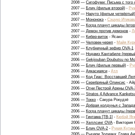
2008 —
Сигофуми: Письма с того 
2007 —
Блич (фильм второй)
-
Рук
2007 —
Наруто (фильм четвёртый
2007 —
Мононокэ
-
Сэцуко Итикав
2007 —
Когда плачут цикады (втор
2007 —
Демон против демонов
-
Л
2007 —
Кибер-виток
- Ясако
2007 —
Человек-череп
-
Майя Кур
2007 —
Клубничный зефир OVA-1
2007 —
Нодамэ Кантабиле (первый
2006 —
Gekijouban Doubutsu no Mo
2006 —
Блич (фильм первый)
-
Ру
2006 —
Аякасиаяси
-
Атл
2006 —
Код Гиас: Восставший Лел
2006 —
Серебряный Олинсис
- Ай
2006 —
Огни Пестрой Арены OVA-
2006 —
Stratos 4 Advance Kankets
2006 —
Токко
- Сакура Рокудзё
2006 —
Добрая колдунья с Запад
2006 —
Когда плачут цикады (пер
2006 —
Гинтама [ТВ-1]
-
Кюбэй Яг
2006 —
Хеллсинг OVA
- Виктория 
2006 —
Блич OVA-2
-
Рукия Кутик
2005 —
Рыцари Зодиака: Глава А