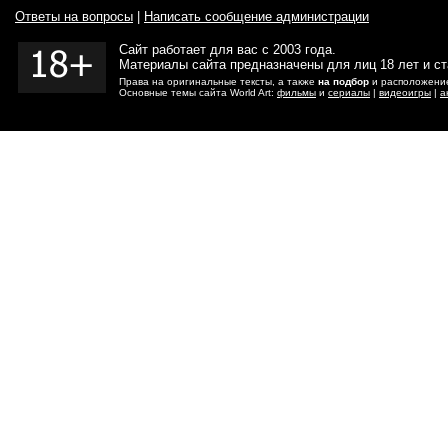
Ответы на вопросы
|
Написать сообщение администрации
Сайт работает для вас с 2003 года.
Материалы сайта предназначены для лиц 18 лет и с
Права на оригинальные тексты, а также
на подбор
и расположение
Основные темы сайта World Art:
фильмы
и
сериалы
|
видеоигры
|
а