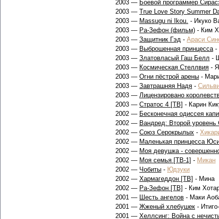
2003 —
Боевой программер Сирас
2003 —
True Love Story Summer Day
2003 —
Massugu ni Ikou.
- Икуко В
2003 —
Ра-Зефон (фильм)
- Ким Х
2003 —
Защитник Гэд
-
Араси Син
2003 —
Выброшенная принцесса
-
2003 —
Златовласый Гаш Белл
- 
2003 —
Космическая Стеллвия
- Я
2003 —
Огни пёстрой арены
- Мар
2003 —
Завтрашняя Надя
-
Сильви
2003 —
Лицензировано королевст
2003 —
Стратос 4 [ТВ]
- Карин Ки
2002 —
Бесконечная одиссея кап
2002 —
Вандред: Второй уровень
2002 —
Союз Серокрылых
-
Хикар
2002 —
Маленькая принцесса Юс
2002 —
Моя девушка - совершенно
2002 —
Моя семья [ТВ-1]
-
Микан
2002 —
Чобиты
-
Юдзуки
2002 —
Хармагеддон [ТВ]
- Мина
2002 —
Ра-Зефон [ТВ]
- Ким Хота
2001 —
Шесть ангелов
- Маки Аоб
2001 —
Жженый хлебушек
- Итиго
2001 —
Хеллсинг: Война с нечист