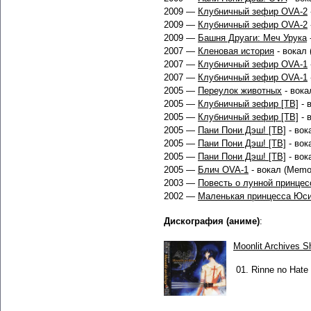
2009 —
Клубничный зефир OVA-2
2009 —
Клубничный зефир OVA-2
2009 —
Башня Друаги: Меч Урука
2007 —
Кленовая история
- вокал 
2007 —
Клубничный зефир OVA-1
2007 —
Клубничный зефир OVA-1
2005 —
Переулок животных
- вокал
2005 —
Клубничный зефир [ТВ]
- 
2005 —
Клубничный зефир [ТВ]
- 
2005 —
Пани Пони Дэш! [ТВ]
- вока
2005 —
Пани Пони Дэш! [ТВ]
- вока
2005 —
Пани Пони Дэш! [ТВ]
- вока
2005 —
Блич OVA-1
- вокал (Memor
2003 —
Повесть о лунной принцес
2002 —
Маленькая принцесса Юс
Дискография (аниме)
:
Moonlit Archives S
01.
Rinne no Hate n