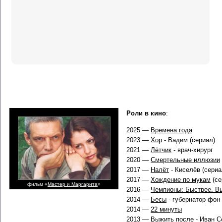
Роли в кино
:
2025 —
Времена года
2023 —
Хор
- Вадим (сериал)
2021 —
Лётчик
- врач-хирург
2020 —
Смертельные иллюзии
2017 —
Налёт
- Киселёв (сериа
2017 —
Хождение по мукам
(се
фильм «
Мастер и Маргарита
»
2016 —
Чемпионы: Быстрее. В
2014 —
Бесы
- губернатор фон
2014 —
22 минуты
2013 —
Выжить после
- Иван С