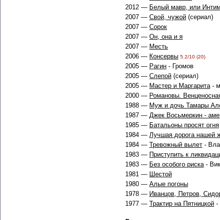
2012 —
Белый мавр, или Интим
2007 —
Свой, чужой
(сериал)
2007 —
Сорок
2007 —
Он, она и я
2007 —
Месть
2006 —
Консервы
5.2/10 (20)
2005 —
Рагин
- Громов
2005 —
Слепой
(сериал)
2005 —
Мастер и Маргарита
- 
2000 —
Романовы. Венценосна
1988 —
Муж и дочь Тамары Ал
1987 —
Джек Восьмеркин - аме
1985 —
Батальоны просят огня
1984 —
Лучшая дорога нашей 
1984 —
Тревожный вылет
- Вла
1983 —
Приступить к ликвидац
1983 —
Без особого риска
- Вик
1981 —
Шестой
1980 —
Алые погоны
1978 —
Иванцов, Петров, Сидор
1977 —
Трактир на Пятницкой
-