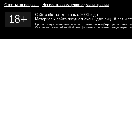
Ответы на вопросы
|
Написать сообщение администрации
Сайт работает для вас с 2003 года.
Материалы сайта предназначены для лиц 18 лет и с
Права на оригинальные тексты, а также
на подбор
и расположение
Основные темы сайта World Art:
фильмы
и
сериалы
|
видеоигры
|
а