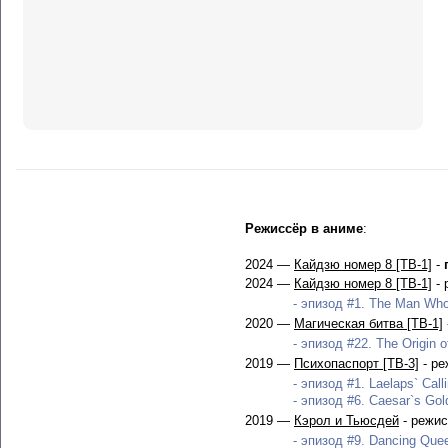
Режиссёр в аниме
:
2024 —
Кайдзю номер 8 [ТВ-1]
-
2024 —
Кайдзю номер 8 [ТВ-1]
- 
- эпизод #1. The Man Who
2020 —
Магическая битва [ТВ-1]
- эпизод #22. The Origin o
2019 —
Психопаспорт [ТВ-3]
- ре
- эпизод #1. Laelaps` Call
- эпизод #6. Caesar`s Gold
2019 —
Кэрол и Тьюсдей
- режис
- эпизод #9. Dancing Quee