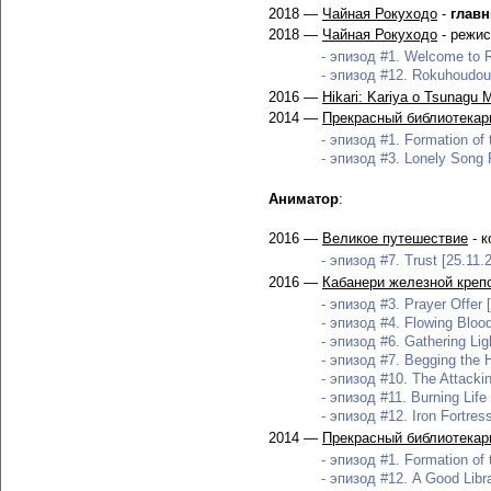
2018 —
Чайная Рокуходо
-
глав
2018 —
Чайная Рокуходо
- режис
- эпизод #1. Welcome to 
- эпизод #12. Rokuhoudou Y
2016 —
Hikari: Kariya o Tsunagu 
2014 —
Прекрасный библиотекар
- эпизод #1. Formation of 
- эпизод #3. Lonely Song 
Аниматор
:
2016 —
Великое путешествие
- к
- эпизод #7. Trust [25.11.
2016 —
Кабанери железной креп
- эпизод #3. Prayer Offer 
- эпизод #4. Flowing Blood
- эпизод #6. Gathering Lig
- эпизод #7. Begging the 
- эпизод #10. The Attacki
- эпизод #11. Burning Life
- эпизод #12. Iron Fortres
2014 —
Прекрасный библиотекар
- эпизод #1. Formation of 
- эпизод #12. A Good Libr