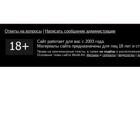
Ответы на вопросы
|
Написать сообщение администрации
Сайт работает для вас с 2003 года.
Материалы сайта предназначены для лиц 18 лет и с
Права на оригинальные тексты, а также
на подбор
и расположение
Основные темы сайта World Art:
фильмы
и
сериалы
|
видеоигры
|
а