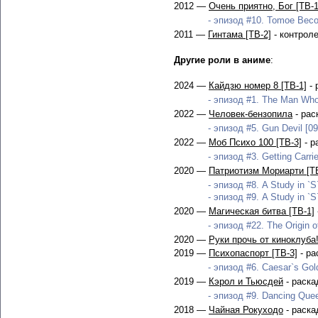
2012 —
Очень приятно, Бог [ТВ-1
- эпизод #10. Tomoe Becom
2011 —
Гинтама [ТВ-2]
- контрол
Другие роли в аниме
:
2024 —
Кайдзю номер 8 [ТВ-1]
- 
- эпизод #1. The Man Who
2022 —
Человек-бензопила
- рас
- эпизод #5. Gun Devil [09
2022 —
Моб Психо 100 [ТВ-3]
- р
- эпизод #3. Getting Carr
2020 —
Патриотизм Мориарти [ТВ
- эпизод #8. A Study in `S`
- эпизод #9. A Study in `S
2020 —
Магическая битва [ТВ-1]
- эпизод #22. The Origin o
2020 —
Руки прочь от киноклуба
2019 —
Психопаспорт [ТВ-3]
- ра
- эпизод #6. Caesar`s Gold
2019 —
Кэрол и Тьюсдей
- раска
- эпизод #9. Dancing Quee
2018 —
Чайная Рокуходо
- раска