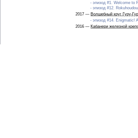
- эпизод #1. Welcome to 
- эпизод #12. Rokuhoudou Y
2017 —
Волшебный круг Гуру-Гур
- эпизод #14. Enigmatic! A
2016 —
Кабанери железной креп