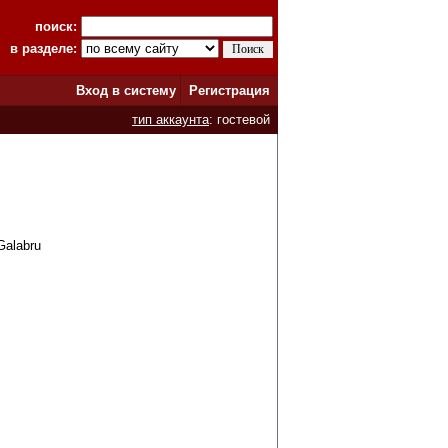
поиск:
в разделе:
Вход в систему
Регистрация
тип аккаунта
: гостевой
Galabru