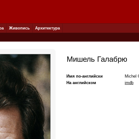
ра
Живопись
Архитектура
Мишель Галабрю
Имя по-английски
Michel 
На английском
imdb