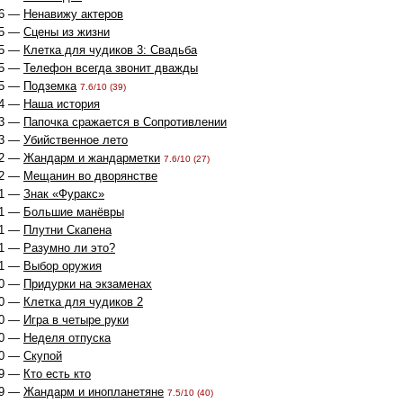
6 —
Ненавижу актеров
5 —
Сцены из жизни
5 —
Клетка для чудиков 3: Свадьба
5 —
Телефон всегда звонит дважды
5 —
Подземка
7.6/10 (39)
4 —
Наша история
3 —
Папочка сражается в Сопротивлении
3 —
Убийственное лето
2 —
Жандарм и жандарметки
7.6/10 (27)
2 —
Мещанин во дворянстве
1 —
Знак «Фуракс»
1 —
Большие манёвры
1 —
Плутни Скапена
1 —
Разумно ли это?
1 —
Выбор оружия
0 —
Придурки на экзаменах
0 —
Клетка для чудиков 2
0 —
Игра в четыре руки
0 —
Неделя отпуска
0 —
Скупой
9 —
Кто есть кто
9 —
Жандарм и инопланетяне
7.5/10 (40)