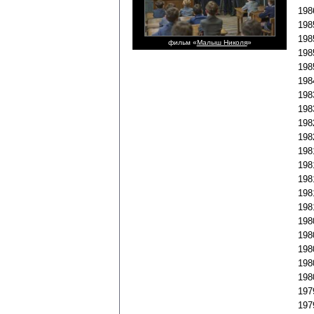
198
198
198
фильм «
Малыш Николя
»
198
198
198
198
198
198
198
198
198
198
198
198
198
198
198
198
198
197
197