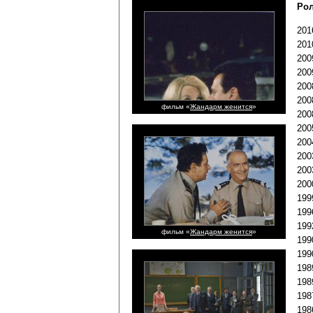
Рол
201
201
200
200
200
200
фильм «
Жандарм женится
»
200
200
200
200
200
200
199
199
199
фильм «
Жандарм женится
»
199
199
198
198
198
198