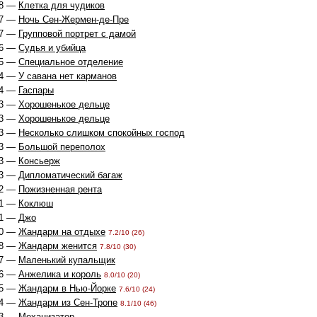
8 —
Клетка для чудиков
7 —
Ночь Сен-Жермен-де-Пре
7 —
Групповой портрет с дамой
6 —
Судья и убийца
5 —
Специальное отделение
4 —
У савана нет карманов
4 —
Гаспары
3 —
Хорошенькое дельце
3 —
Хорошенькое дельце
3 —
Несколько слишком спокойных господ
3 —
Большой переполох
3 —
Консьерж
3 —
Дипломатический багаж
2 —
Пожизненная рента
1 —
Коклюш
1 —
Джо
0 —
Жандарм на отдыхе
7.2/10 (26)
8 —
Жандарм женится
7.8/10 (30)
7 —
Маленький купальщик
6 —
Анжелика и король
8.0/10 (20)
5 —
Жандарм в Нью-Йорке
7.6/10 (24)
4 —
Жандарм из Сен-Тропе
8.1/10 (46)
3 —
Механизатор