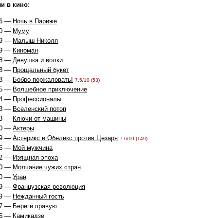
и в кино
:
6 —
Ночь в Париже
0 —
Муму
9 —
Малыш Николя
9 —
Киноман
8 —
Девушка и волки
8 —
Прощальный букет
8 —
Бобро поржаловать!
7.5/10 (53)
5 —
Волшебное приключение
4 —
Профессионалы
3 —
Вселенский потоп
3 —
Ключи от машины
0 —
Актеры
9 —
Астерикс и Обеликс против Цезаря
7.6/10 (149)
6 —
Мой мужчина
2 —
Изящная эпоха
0 —
Молчание чужих стран
0 —
Уран
9 —
Французская революция
9 —
Нежданный гость
7 —
Береги правую
6 —
Камикадзе