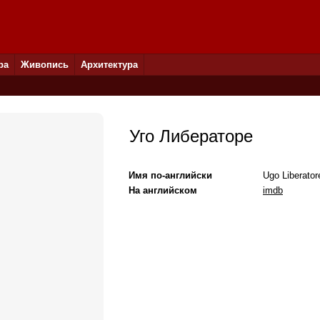
ра
Живопись
Архитектура
Уго Либераторе
Имя по-английски
Ugo Liberator
На английском
imdb