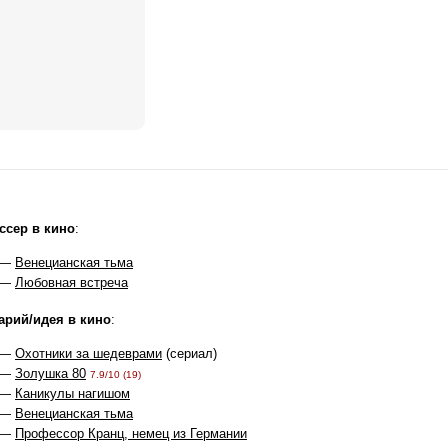
ссер в кино
:
 —
Венецианская тьма
 —
Любовная встреча
арий/идея в кино
:
 —
Охотники за шедеврами
(сериал)
 —
Золушка 80
7.9/10 (19)
 —
Каникулы нагишом
 —
Венецианская тьма
 —
Профессор Кранц, немец из Германии