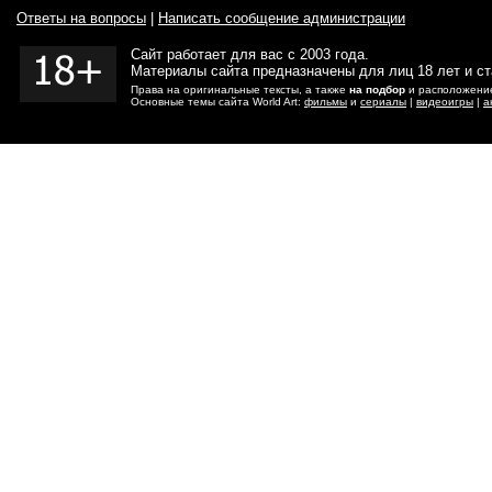
Ответы на вопросы
|
Написать сообщение администрации
Сайт работает для вас с 2003 года.
Материалы сайта предназначены для лиц 18 лет и с
Права на оригинальные тексты, а также
на подбор
и расположение
Основные темы сайта World Art:
фильмы
и
сериалы
|
видеоигры
|
а