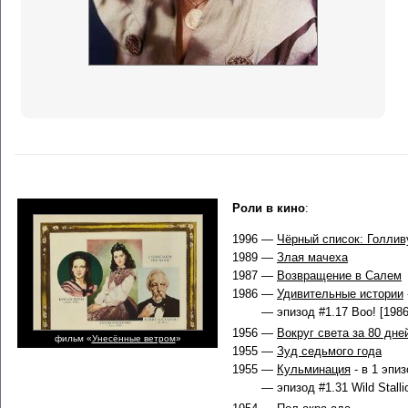
Роли в кино
:
1996 —
Чёрный список: Голлив
1989 —
Злая мачеха
1987 —
Возвращение в Салем
1986 —
Удивительные истории
— эпизод #1.17 Boo! [1986
1956 —
Вокруг света за 80 дне
фильм «
Унесённые ветром
»
1955 —
Зуд седьмого года
1955 —
Кульминация
- в 1 эпи
— эпизод #1.31 Wild Stalli