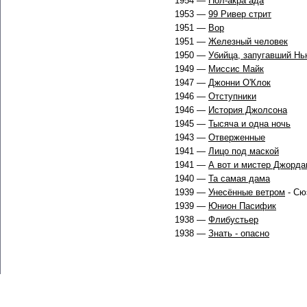
1954 —
Пол-акра ада
1953 —
99 Ривер стрит
1951 —
Вор
1951 —
Железный человек
1950 —
Убийца, запугавший Нь
1949 —
Миссис Майк
1947 —
Джонни О'Клок
1946 —
Отступники
1946 —
История Джолсона
1945 —
Тысяча и одна ночь
1943 —
Отверженные
1941 —
Лицо под маской
1941 —
А вот и мистер Джорда
1940 —
Та самая дама
1939 —
Унесённые ветром
- Сю
1939 —
Юнион Пасифик
1938 —
Флибустьер
1938 —
Знать - опасно