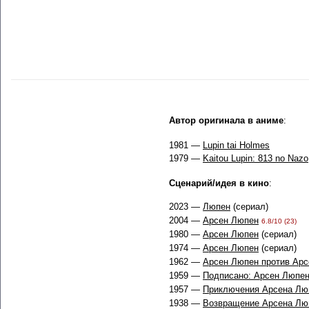
Автор оригинала в аниме
:
1981 —
Lupin tai Holmes
1979 —
Kaitou Lupin: 813 no Nazo
Сценарий/идея в кино
:
2023 —
Люпен
(сериал)
2004 —
Арсен Люпен
6.8/10 (23)
1980 —
Арсен Люпен
(сериал)
1974 —
Арсен Люпен
(сериал)
1962 —
Арсен Люпен против Ар
1959 —
Подписано: Арсен Люпе
1957 —
Приключения Арсена Лю
1938 —
Возвращение Арсена Лю