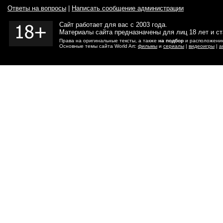
Ответы на вопросы
|
Написать сообщение администрации
Сайт работает для вас с 2003 года.
Материалы сайта предназначены для лиц 18 лет и с
Права на оригинальные тексты, а также
на подбор
и расположение
Основные темы сайта World Art:
фильмы
и
сериалы
|
видеоигры
|
а