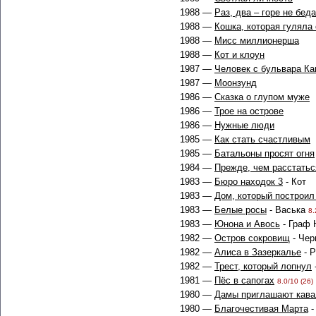
1988 —
Раз, два – горе не беда
1988 —
Кошка, которая гуляла
1988 —
Мисс миллионерша
1988 —
Кот и клоун
1987 —
Человек с бульвара Ка
1987 —
Моонзунд
1986 —
Сказка о глупом муже
1986 —
Трое на острове
1986 —
Нужные люди
1985 —
Как стать счастливым
1985 —
Батальоны просят огня
1984 —
Прежде, чем расстатьс
1983 —
Бюро находок 3
- Кот
1983 —
Дом, который построи
1983 —
Белые росы
- Васька
8.
1983 —
Юнона и Авось
- Граф 
1982 —
Остров сокровищ
- Че
1982 —
Алиса в Зазеркалье
- Р
1982 —
Трест, который лопнул
1981 —
Пёс в сапогах
8.0/10 (26)
1980 —
Дамы приглашают кава
1980 —
Благочестивая Марта
-