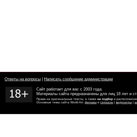
Ответы на вопросы
|
Написать сообщение администрации
Сайт работает для вас с 2003 года.
Материалы сайта предназначены для лиц 18 лет и с
Права на оригинальные тексты, а также
на подбор
и расположение
Основные темы сайта World Art:
фильмы
и
сериалы
|
видеоигры
|
а