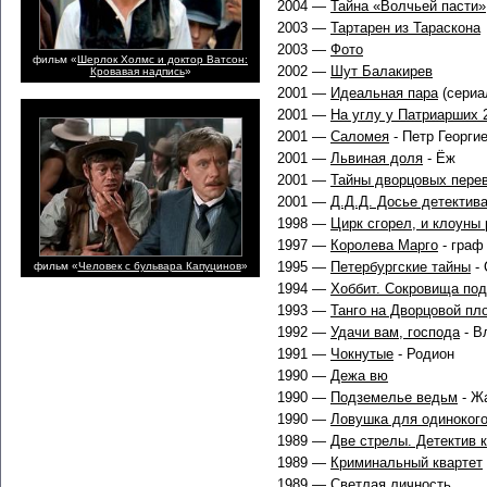
2004 —
Тайна «Волчьей пасти»
2003 —
Тартарен из Тараскона
2003 —
Фото
фильм «
Шерлок Холмс и доктор Ватсон:
2002 —
Шут Балакирев
Кровавая надпись
»
2001 —
Идеальная пара
(сериа
2001 —
На углу у Патриарших 
2001 —
Саломея
- Петр Георги
2001 —
Львиная доля
- Ёж
2001 —
Тайны дворцовых пере
2001 —
Д.Д.Д. Досье детектив
1998 —
Цирк сгорел, и клоуны
1997 —
Королева Марго
- граф
1995 —
Петербургские тайны
- 
фильм «
Человек с бульвара Капуцинов
»
1994 —
Хоббит. Сокровища под
1993 —
Танго на Дворцовой п
1992 —
Удачи вам, господа
- В
1991 —
Чокнутые
- Родион
1990 —
Дежа вю
1990 —
Подземелье ведьм
- Ж
1990 —
Ловушка для одиноког
1989 —
Две стрелы. Детектив 
1989 —
Криминальный квартет
1989 —
Светлая личность