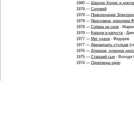
1980 —
Шерлок Холмс и доктор
1979 —
Соловей
1979 —
Приключения Электрон
1979 —
Ярославна, королева 
1978 —
Собака на сене
- Марки
1978 —
Короли и капуста
- Дик
1977 —
Миг удачи
- Федоров
1977 —
Двенадцать стульев
(с
1976 —
Длинное, длинное дел
1975 —
Старший сын
- Володя
1974 —
Одиножды один