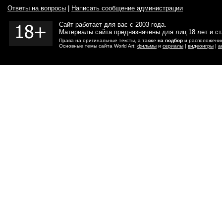
Ответы на вопросы
|
Написать сообщение администрации
Сайт работает для вас с 2003 года.
Материалы сайта предназначены для лиц 18 лет и с
Права на оригинальные тексты, а также
на подбор
и расположение
Основные темы сайта World Art:
фильмы
и
сериалы
|
видеоигры
|
а