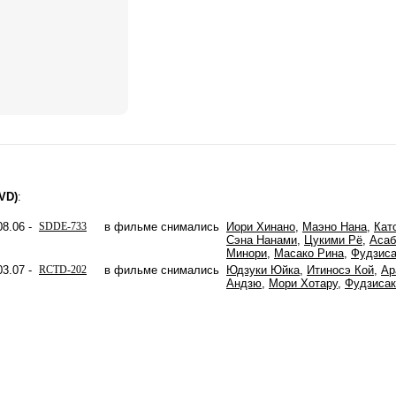
VD)
:
8.06 -
SDDE-733
в фильме снимались
Иори Хинано
,
Маэно Нана
,
Кат
Сэна Нанами
,
Цукими Рё
,
Аса
Минори
,
Масако Рина
,
Фудзиса
3.07 -
RCTD-202
в фильме снимались
Юдзуки Юйка
,
Итиносэ Кой
,
Ар
Андзю
,
Мори Хотару
,
Фудзисак