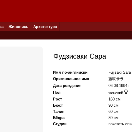
ра
Живопись
Архитектура
Фудзисаки Сара
Имя по-английски
Fujisaki Sara
Оригинальное имя
藤咲サラ
Дата рождения
06.08.1994 г.
Пол
женский
Рост
160 см
Бюст
90 см
Талия
60 см
Бёдра
80 см
Студии
показать спи