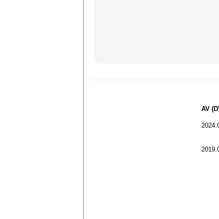
AV (D
2024.0
2019.0