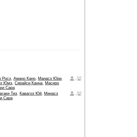
о Росэ
,
Амано Кано
,
Манасэ Юри
,
бэ Юмэ
,
Сирайси Канна
,
Масиро
ки Сара
агаки Тиэ
,
Кавагоэ Юй
,
Минасэ
и Сара