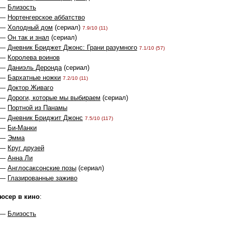
 —
Близость
 —
Нортенгерское аббатство
 —
Холодный дом
(сериал)
7.9/10 (11)
 —
Он так и знал
(сериал)
 —
Дневник Бриджет Джонс: Грани разумного
7.1/10 (57)
 —
Королева воинов
 —
Даниэль Деронда
(сериал)
 —
Бархатные ножки
7.2/10 (11)
 —
Доктор Живаго
 —
Дороги, которые мы выбираем
(сериал)
 —
Портной из Панамы
 —
Дневник Бриджит Джонс
7.5/10 (117)
 —
Би-Манки
 —
Эмма
 —
Круг друзей
 —
Анна Ли
 —
Англосаксонские позы
(сериал)
 —
Глазированные заживо
юсер в кино
:
 —
Близость