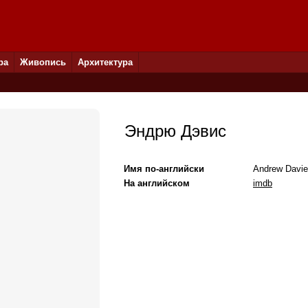
ра
Живопись
Архитектура
Эндрю Дэвис
Имя по-английски
Andrew Davi
На английском
imdb