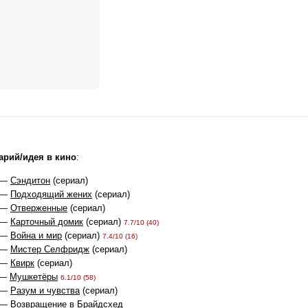
арий/идея в кино
:
 —
Сэндитон
(сериал)
 —
Подходящий жених
(сериал)
 —
Отверженные
(сериал)
 —
Карточный домик
(сериал)
7.7/10 (40)
 —
Война и мир
(сериал)
7.4/10 (16)
 —
Мистер Селфридж
(сериал)
 —
Квирк
(сериал)
 —
Мушкетёры
6.1/10 (58)
 —
Разум и чувства
(сериал)
 —
Возвращение в Брайдсхед