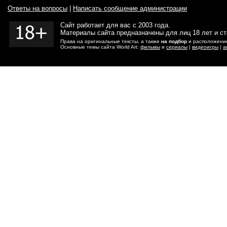
Ответы на вопросы
|
Написать сообщение администрации
Сайт работает для вас с 2003 года.
Материалы сайта предназначены для лиц 18 лет и с
Права на оригинальные тексты, а также
на подбор
и расположение
Основные темы сайта World Art:
фильмы
и
сериалы
|
видеоигры
|
а