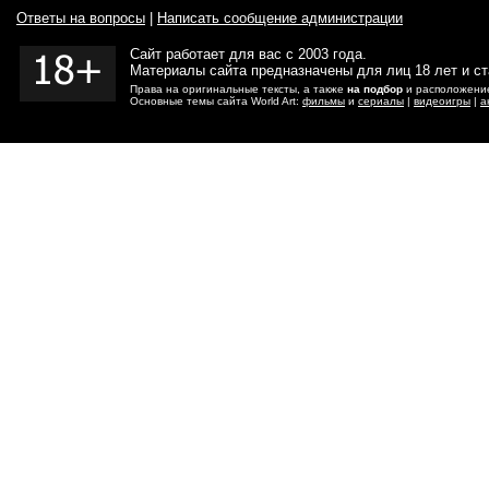
Ответы на вопросы
|
Написать сообщение администрации
Сайт работает для вас с 2003 года.
Материалы сайта предназначены для лиц 18 лет и с
Права на оригинальные тексты, а также
на подбор
и расположение
Основные темы сайта World Art:
фильмы
и
сериалы
|
видеоигры
|
а