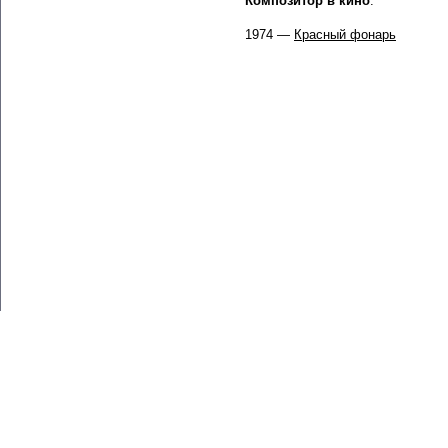
Композитор в кино
:
1974 —
Красный фонарь