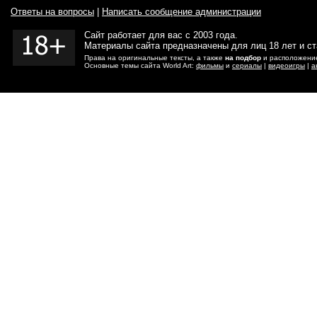
Ответы на вопросы
|
Написать сообщение администрации
Сайт работает для вас с 2003 года.
Материалы сайта предназначены для лиц 18 лет и с
Права на оригинальные тексты, а также
на подбор
и расположение
Основные темы сайта World Art:
фильмы
и
сериалы
|
видеоигры
|
а