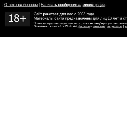
Ответы на вопросы
|
Написать сообщение администрации
Сайт работает для вас с 2003 года.
Материалы сайта предназначены для лиц 18 лет и с
Права на оригинальные тексты, а также
на подбор
и расположение
Основные темы сайта World Art:
фильмы
и
сериалы
|
видеоигры
|
а