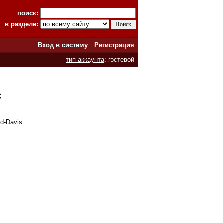
поиск:
в разделе:
Вход в систему
Регистрация
тип аккаунта
: гостевой
с
rd-Davis