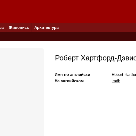
ра
Живопись
Архитектура
Роберт Хартфорд-Дэви
Имя по-английски
Robert Hartfo
На английском
imdb