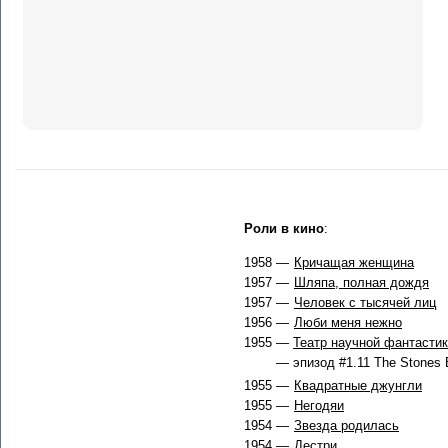
Роли в кино
:
1958 —
Кричащая женщина
1957 —
Шляпа, полная дождя
1957 —
Человек с тысячей лиц
1956 —
Люби меня нежно
1955 —
Театр научной фантасти
— эпизод #1.11 The Stones 
1955 —
Квадратные джунгли
1955 —
Негодяи
1954 —
Звезда родилась
1954 —
Дестри