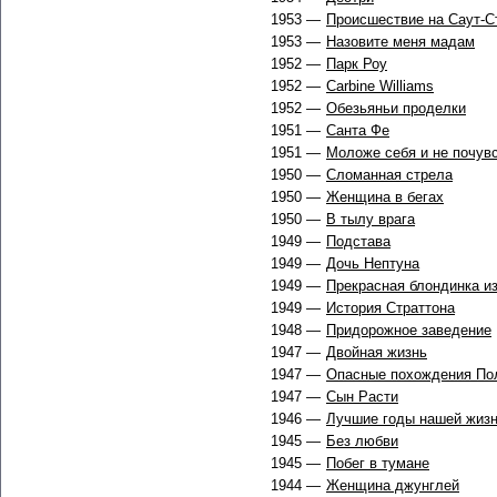
1953 —
Происшествие на Саут-С
1953 —
Назовите меня мадам
1952 —
Парк Роу
1952 —
Carbine Williams
1952 —
Обезьяньи проделки
1951 —
Санта Фе
1951 —
Моложе себя и не почув
1950 —
Сломанная стрела
1950 —
Женщина в бегах
1950 —
В тылу врага
1949 —
Подстава
1949 —
Дочь Нептуна
1949 —
Прекрасная блондинка 
1949 —
История Страттона
1948 —
Придорожное заведение
1947 —
Двойная жизнь
1947 —
Опасные похождения По
1947 —
Сын Расти
1946 —
Лучшие годы нашей жиз
1945 —
Без любви
1945 —
Побег в тумане
1944 —
Женщина джунглей