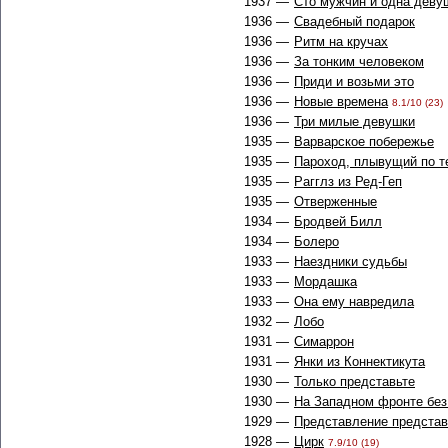
1937 —
Сто мужчин и одна деву
1936 —
Свадебный подарок
1936 —
Ритм на кручах
1936 —
За тонким человеком
1936 —
Приди и возьми это
1936 —
Новые времена
8.1/10 (23)
1936 —
Три милые девушки
1935 —
Варварское побережье
1935 —
Пароход, плывущий по т
1935 —
Рагглз из Ред-Геп
1935 —
Отверженные
1934 —
Бродвей Билл
1934 —
Болеро
1933 —
Наездники судьбы
1933 —
Мордашка
1933 —
Она ему навредила
1932 —
Лобо
1931 —
Симаррон
1931 —
Янки из Коннектикута
1930 —
Только представьте
1930 —
На Западном фронте без
1929 —
Представление предста
1928 —
Цирк
7.9/10 (19)