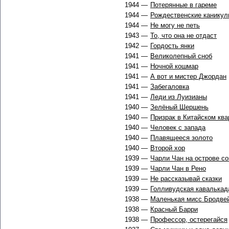
1944 —
Потерянные в гареме
1944 —
Рождественские каникул
1944 —
Не могу не петь
1943 —
То, что она не отдаст
1942 —
Гордость янки
1941 —
Великолепный сноб
1941 —
Ночной кошмар
1941 —
А вот и мистер Джордан
1941 —
Забегаловка
1941 —
Леди из Луизианы
1940 —
Зелёный Шершень
1940 —
Призрак в Китайском ква
1940 —
Человек с запада
1940 —
Плавящееся золото
1940 —
Второй хор
1939 —
Чарли Чан на острове с
1939 —
Чарли Чан в Рено
1939 —
Не рассказывай сказки
1939 —
Голливудская кавалькад
1938 —
Маленькая мисс Бродве
1938 —
Красный Барри
1938 —
Профессор, остерегайся