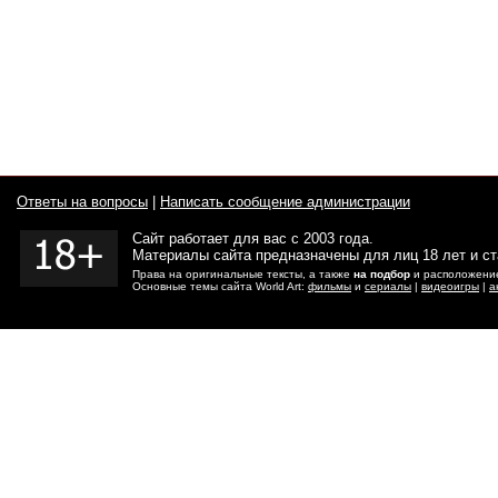
Ответы на вопросы
|
Написать сообщение администрации
Сайт работает для вас с 2003 года.
Материалы сайта предназначены для лиц 18 лет и с
Права на оригинальные тексты, а также
на подбор
и расположение
Основные темы сайта World Art:
фильмы
и
сериалы
|
видеоигры
|
а