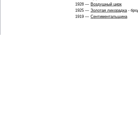
1928 —
Воздушный цирк
1925 —
Золотая лихорадка
- бро
1919 —
Сентиментальщина