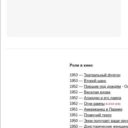
Роли в кино
:
1953 —
Театральный фургон
1953 —
Второй шанс
1952 —
Поющие под дождём
- О
1952 —
Веселая вдова
1952 —
Аладдин и его лампа
1952 —
Огни рампы
8.2/10 (16)
1951 —
Американец в Париже
1951 —
Плавучий театр
1950 —
Энни получает ваше ору
1950 —
Доисторические женщин