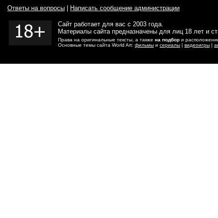
Ответы на вопросы
|
Написать сообщение администрации
Сайт работает для вас с 2003 года.
Материалы сайта предназначены для лиц 18 лет и с
Права на оригинальные тексты, а также
на подбор
и расположение
Основные темы сайта World Art:
фильмы
и
сериалы
|
видеоигры
|
а