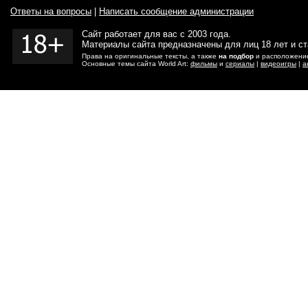
Ответы на вопросы
|
Написать сообщение администрации
Сайт работает для вас с 2003 года.
Материалы сайта предназначены для лиц 18 лет и с
Права на оригинальные тексты, а также
на подбор
и расположение
Основные темы сайта World Art:
фильмы
и
сериалы
|
видеоигры
|
а