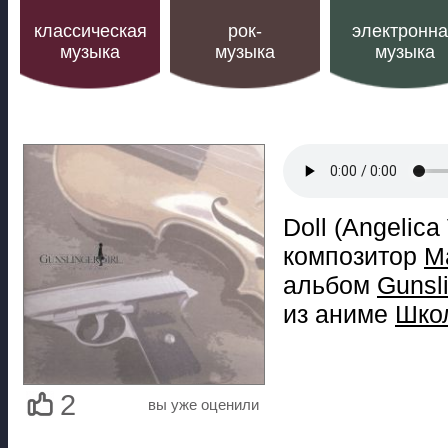
классическая
рок-
электронн
музыка
музыка
музыка
Doll (Angelica 
композитор
М
альбом
Gunsli
из аниме
Школ
2
вы уже оценили