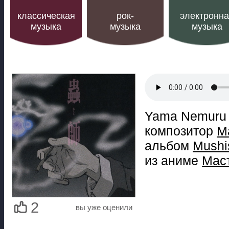
классическая
рок-
электронн
музыка
музыка
музыка
Yama Nemuru 
композитор
М
альбом
Mushis
из аниме
Мас
2
вы уже оценили