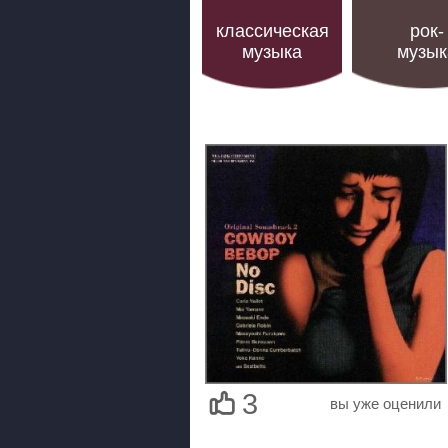
классическая
рок-
музыка
музык
3
вы уже оценили