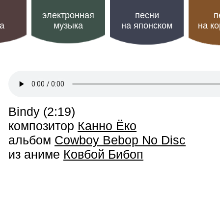
электронная
песни
п
а
музыка
на японском
на к
Bindy (2:19)
композитор
Канно Ёко
альбом
Cowboy Bebop No Disc
из аниме
Ковбой Бибоп