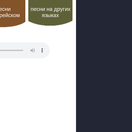
есни
песни на других
орейском
языках