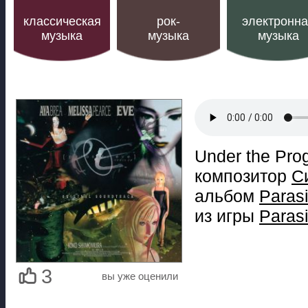
классическая
рок-
электронн
музыка
музыка
музыка
Under the Prog
композитор
С
альбом
Parasi
из игры
Paras
3
вы уже оценили