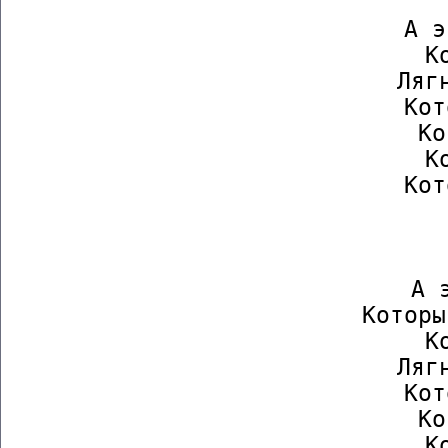
                  А э
                  Ко
                  Лягн
                  Кот
                  Ко
                  Ко
                  Кот
        
                
                  А э
                  Которы
                  Ко
                  Лягн
                  Кот
                  Ко
                  Ко