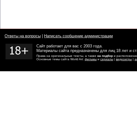
Ответы на вопросы
|
Написать сообщение администрации
Сайт работает для вас с 2003 года.
Материалы сайта предназначены для лиц 18 лет и с
Права на оригинальные тексты, а также
на подбор
и расположение
Основные темы сайта World Art:
фильмы
и
сериалы
|
видеоигры
|
а