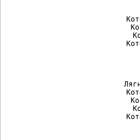
               
                  Кот
                  Ко
                  Ко
                  Кот
        
                
                
                  Лягн
                  Кот
                  Ко
                  Ко
                  Кот
        
                