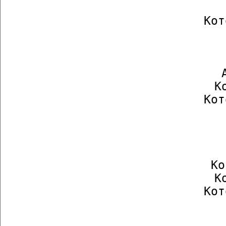
            
                  Кот
        
                
                  А
                  Ко
                  Кот
        
                
         
                  Ко
                  Ко
                  Кот
        
                