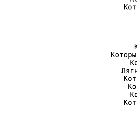
                  Кот
        
                
             
                  К
                  Которы
                  Ко
                  Лягн
                  Кот
                  Ко
                  Ко
                  Кот
        