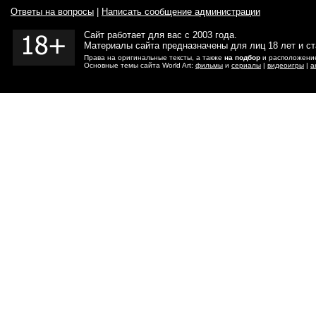
Ответы на вопросы
|
Написать сообщение администрации
Сайт работает для вас с 2003 года.
Материалы сайта предназначены для лиц 18 лет и с
Права на оригинальные тексты, а также
на подбор
и расположение
Основные темы сайта World Art:
фильмы
и
сериалы
|
видеоигры
|
а