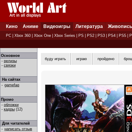
Кино
Аниме
Видеоигры
Литература
Живопис
PC
|
Xbox 360
|
Xbox One
|
Xbox Series
|
PS
|
PS2
|
PS3
|
PS4
|
PS5
|
P
Основное
буду играть
играю
пройдено
бро
-
релизы
-
связки
На сайтах
-
gamefaq
Промо
-
обложки
-
кадры
(12)
Для читателей
-
написать отзыв