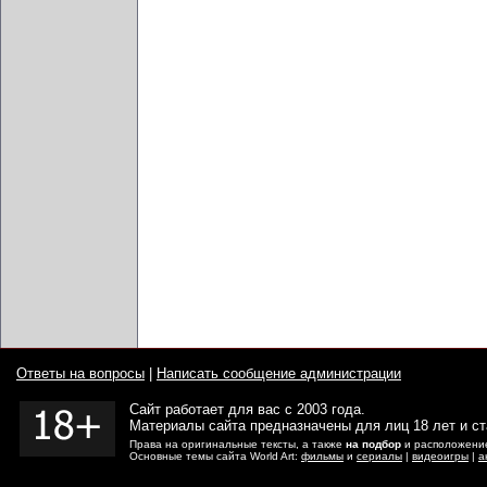
Ответы на вопросы
|
Написать сообщение администрации
Сайт работает для вас с 2003 года.
Материалы сайта предназначены для лиц 18 лет и с
Права на оригинальные тексты, а также
на подбор
и расположение
Основные темы сайта World Art:
фильмы
и
сериалы
|
видеоигры
|
а