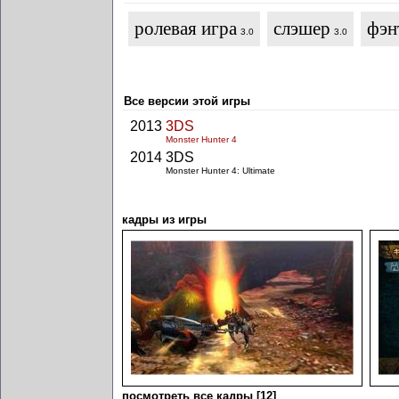
ролевая игра
слэшер
фэн
3.0
3.0
Все версии этой игры
2013
3DS
Monster Hunter 4
2014
3DS
Monster Hunter 4: Ultimate
кадры из игры
посмотреть все кадры [12]