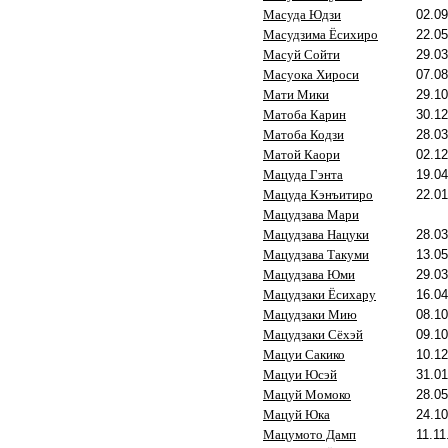
Масуда Юдзи
02.09
Масудзима Ёсихиро
22.05
Масуй Сойти
29.03
Масуока Хироси
07.08
Мати Мики
29.10
Матоба Карин
30.12
Матоба Кодзи
28.03
Матой Каори
02.12
Мацуда Гэнта
19.04
Мацуда Кэнъитиро
22.01
Мацудзава Мари
Мацудзава Нацуки
28.03
Мацудзава Такуми
13.05
Мацудзава Юми
29.03
Мацудзаки Ёсихару
16.04
Мацудзаки Мию
08.10
Мацудзаки Сёхэй
09.10
Мацуи Сакико
10.12
Мацуи Юсэй
31.01
Мацуй Момоко
28.05
Мацуй Юка
24.10
Мацумото Дамп
11.11