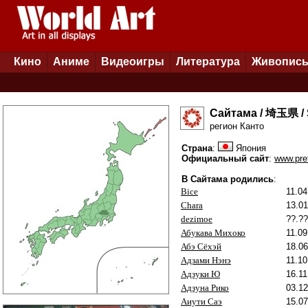
Кино
Аниме
Видеоигры
Литература
Живопис
Сайтама /
埼玉県
/
регион Канто
Страна
:
Япония
Официальный сайт
:
www.pref
В Сайтама родились
:
Bice
11.04
Chara
13.01
dezimoe
??.??
Абукава Михоко
11.09
Абэ Сёхэй
18.06
Адзами Нэнэ
11.10
Адзуки Ю
16.11
Адзуна Рико
03.12
Аиути Саэ
15.07