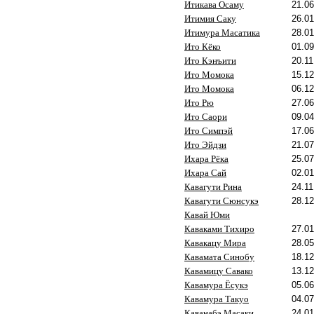
Итикава Осаму
21.06
Итимия Саку
26.01
Итимура Масатика
28.01
Ито Кёко
01.09
Ито Кэнъити
20.11
Ито Момока
15.12
Ито Момока
06.12
Ито Рю
27.06
Ито Саори
09.04
Ито Симпэй
17.06
Ито Эйдзи
21.07
Ихара Рёка
25.07
Ихара Сай
02.01
Кавагути Рина
24.11
Кавагути Сюнсукэ
28.12
Кавай Юми
Каваками Тихиро
27.01
Кавакацу Мира
28.05
Кавамата Синобу
18.12
Кавамицу Савако
13.12
Кавамура Ёсукэ
05.06
Кавамура Такуо
04.07
Каванабэ Масаки
24.01