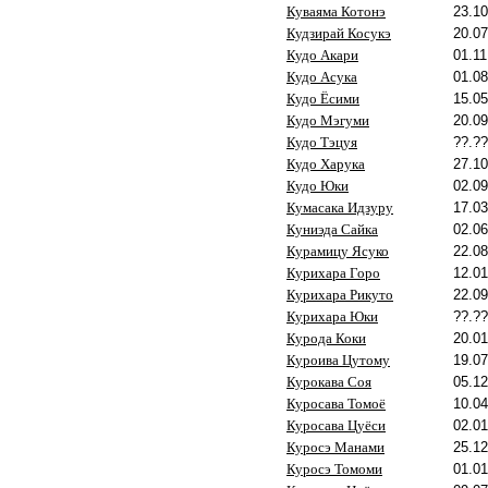
Куваяма Котонэ
23.10
Кудзирай Косукэ
20.07
Кудо Акари
01.11
Кудо Асука
01.08
Кудо Ёсими
15.05
Кудо Мэгуми
20.09
Кудо Тэцуя
??.??
Кудо Харука
27.10
Кудо Юки
02.09
Кумасака Идзуру
17.03
Куниэда Сайка
02.06
Курамицу Ясуко
22.08
Курихара Горо
12.01
Курихара Рикуто
22.09
Курихара Юки
??.??
Курода Коки
20.01
Куроива Цутому
19.07
Курокава Соя
05.12
Куросава Томоё
10.04
Куросава Цуёси
02.01
Куросэ Манами
25.12
Куросэ Томоми
01.01