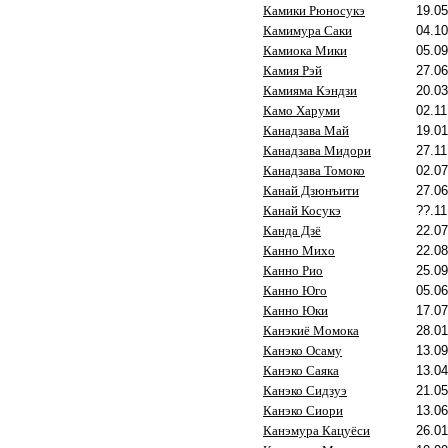
Камики Рюносукэ
19.05
Камимура Саки
04.10
Камиока Мики
05.09
Камия Рэй
27.06
Камияма Кэндзи
20.03
Камо Харуми
02.11
Канадзава Май
19.01
Канадзава Мидори
27.11
Канадзава Томоко
02.07
Канай Дзюнъити
27.06
Канай Косукэ
??.11
Канда Дзё
22.07
Канно Михо
22.08
Канно Рио
25.09
Канно Юго
05.06
Канно Юки
17.07
Канэкиё Момока
28.01
Канэко Осаму
13.09
Канэко Саяка
13.04
Канэко Сидзуэ
21.05
Канэко Сиори
13.06
Канэмура Кацуёси
26.01