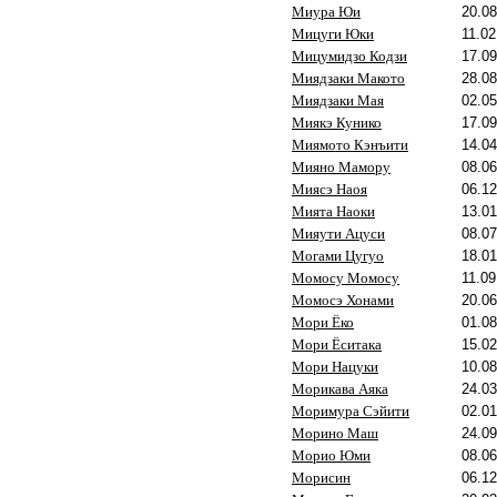
Миура Юи
20.08
Мицуги Юки
11.02
Мицумидзо Кодзи
17.09
Миядзаки Макото
28.08
Миядзаки Мая
02.05
Миякэ Кунико
17.09
Миямото Кэнъити
14.04
Мияно Мамору
08.06
Миясэ Наоя
06.12
Мията Наоки
13.01
Мияути Ацуси
08.07
Могами Цугуо
18.01
Момосу Момосу
11.09
Момосэ Хонами
20.06
Мори Ёко
01.08
Мори Ёситака
15.02
Мори Нацуки
10.08
Морикава Аяка
24.03
Моримура Сэйити
02.01
Морино Маш
24.09
Морио Юми
08.06
Морисин
06.12