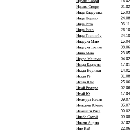
Идзава Саори
16.02
Идзава Сиори
01.02
Иида Кадзутака
15.03
Иида Норико
24.08
Иида Рёта
06.11
Иида Рихо
26.10
Иида Тосинобу
24.10
Иидзука Маю
15.04
Иидзука Тосико
08.06
Иино Маю
23.05
Икура Манами
04.02
Икэда Кадзума
17.01
Икэда Нориаки
14.01
Икэда Рё
31.08
Икэда Юто
25.06
Имай Рютаро
02.06
Имай Ю
17.04
Имамура Наоки
09.07
Имахама Юкино
05.07
Имаянаги Риса
09.02
Инаба Сохэй
09.08
Инами Андзю
07.02
Ино Кэй
22.06