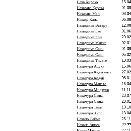
Нака Хироко
13.04
Накагава Курэха
01.09
Накагава Мао
08.04
Накада Кана
06.08
Накадзима Ватару
12.08
Накадзима Ёко
01.06
Накадзима Кэн
20.02
Накадзима Митиё
02.01
Накадзима Саки
01.09
Накадзима Саки
05.02
Накадзима Тисато
10.03
Накамура Ацуки
15.06
Накамура Кадзумаса
27.02
Накамура Кодай
08.01
Накамура Макото
16.04
Накамура Мидзухо
11.11
Накамура Саяка
23.07
Накамура Саяка
23.01
Накамура Тика
10.10
Накамура Хиро
13.04
Накано Сайма
26.11
Наканэ Ариса
??.??
Накао Масаки
27.11