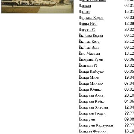
Данкан
03.01
Дзэнта
15.01
Додзака Кодзо
06.03
Дэвид Ито
12.08
Дэгути Рё
20.02
Ёкокава Кодзи
09.12
Ёкояма Кота
26.12
Ёкояма Эми
09.12
Ёмо Масами
13.12
Ёнэдзава Руми
06.06
Ёсигами Рё
18.02
Ёсида Кэйсукэ
05.05
Ёсида Мики
19.04
Ёсида Минако
07.04
Ёсида Юмико
03.01
Ёсидзава Акиэ
20.10
Ёсидзава Каёко
04.06
Ёсидзава Хитоми
12.04
Ёсидзаки Рюдзи
??.??
Ёсидзуми
09.08
Ёсидзуми Кадзуюки
??.??
Ёсикава Фумики
18.10