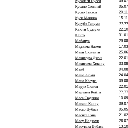
Кусанаги Цуёси
09.07
Кусано Сюмпэй
05.07
Кусао Такэси
20.11
Куси Марина
15.11
Кусубэ Такуми
??.??
Кьюти Судзуки
22.10
Кэнго
31.01
Мабануа
29.08
Мадзима Наоми
17.03
Маки Сюнъити
25.06
Макимура Дзюн
22.01
Макисима Хикару
03.08
Манё
04.08
Мано Аюми
24.04
Мано Кёсукэ
09.08
Маруэ Сюнъя
22.01
Маруяма Койти
??.??
Маса Сюдзиро
10.09
Масаки Каору
09.07
Масао Цубаса
05.05
Масита Рэна
21.02
Масу Нодзоми
26.07
Масувака Цубаса
13.10