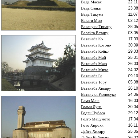
Вада Масая
22.11
Вада Саяка
23.08
Вада Такума
11.07
Вакаги Мио
02.12
Вакацуки Тинацу
28.05
Васайга Ватару
03.05
Ватанабэ Ко
17.03
Ватанабэ Котонэ
30.09
Ватанабэ Кэйко
29.03
Ватанабэ Май
25.01
Ватанабэ Маю
26.03
Ватанабэ Михо
24.02
Ватанабэ Рё
09.10
Ватанабэ Тору
05.08
Ватанабэ Хикару
26.10
Ватануки Рюносукэ
24.06
Гамо Маю
16.03
Гоами Луна
30.04
Годэн Цубаса
29.12
Голго Мацумото
17.04
Гото Хироки
16.11
Дайта Хикару
25.05
Дайти Нобунага
26.02