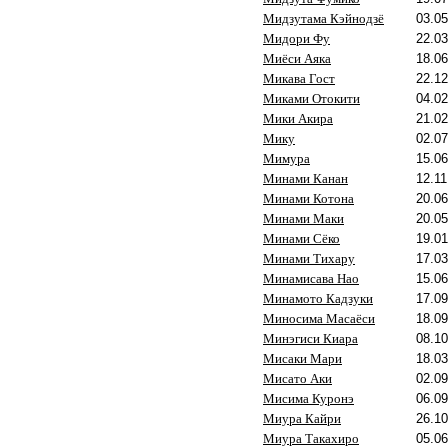
Мидзутама Кэйнодзё
03.05
Мидори Фу
22.03
Миёси Аяка
18.06
Микава Гост
22.12
Миками Отокити
04.02
Мики Акира
21.02
Мику
02.07
Мимура
15.06
Минами Канан
12.11
Минами Котона
20.06
Минами Маки
20.05
Минами Сёко
19.01
Минами Тихару
17.03
Минамисава Нао
15.06
Минамото Кадзуки
17.09
Миносима Масаёси
18.09
Минэгиси Киара
08.10
Мисаки Мари
18.03
Мисато Аки
02.09
Мисима Куронэ
06.09
Миура Кайри
26.10
Миура Такахиро
05.06