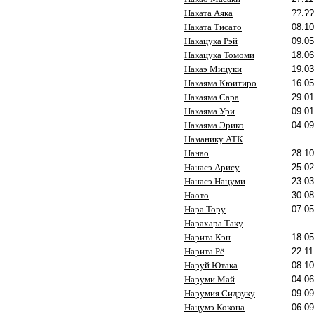
Наката Аяка
??.??
Наката Тисато
08.10
Накацука Рэй
09.05
Накацука Томоми
18.06
Накаэ Мицуки
19.03
Накаяма Кюитиро
16.05
Накаяма Сара
29.01
Накаяма Ури
09.01
Накаяма Эрико
04.09
Наманику АТК
Нанао
28.10
Нанасэ Арису
25.02
Нанасэ Нацуми
23.03
Наото
30.08
Нара Тору
07.05
Нарахара Таку
Нарита Кэн
18.05
Нарита Рё
22.11
Наруй Ютака
08.10
Наруми Май
04.06
Нарумия Сидзуку
09.09
Нацумэ Кокона
06.09