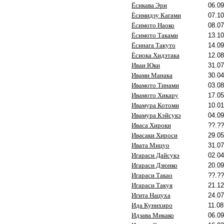
Ёсикава Эри
06.09
Ёсимидзу Кагами
07.10
Ёсимото Наоко
08.07
Ёсимото Таками
13.10
Ёсинага Такуто
14.09
Ёсиока Хидэтака
12.08
Иваи Юки
31.07
Ивами Манака
30.04
Ивамото Тинами
03.08
Ивамото Хикару
17.05
Ивамура Котоми
10.01
Ивамура Кэйсукэ
04.09
Иваса Хироки
??.??
Ивасаки Хироси
29.05
Ивата Мицуо
31.07
Игараси Дайсукэ
02.04
Игараси Дзюнко
20.09
Игараси Такао
??.??
Игараси Такуя
21.12
Игита Нацуха
24.07
Ида Кунихиро
11.08
Идзава Микако
06.09