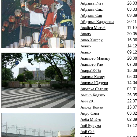
Айдзава Рита
28.03
Айдзава Сако
03.03
Айдзава Сая
09.09
Айдзима Кадзуюки
30.11
Акайси Митиё
11.10
Аканэ
20.05
Акао Хикару
16.06
Акико
14.12
Акико
09.12
Акимото Манацу
20.08
Акимото Рио
07.08
Акира100%
15.08
Акияма Каору
05.03
Акияма Юдзуки
14.04
Акэсака Сатоми
02.01
Амано Кодзуэ
26.05
Ами 201
22.07
Амоку Конан
13.07
Андо Сэна
03.02
Аоба Миёко
02.09
Аой Бурума
17.12
Аой Саё