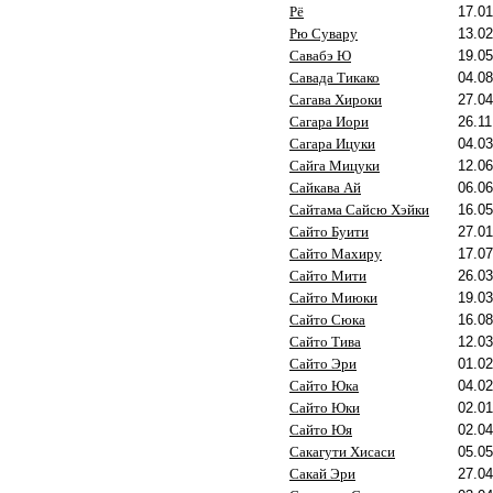
Рё
17.01
Рю Сувару
13.02
Савабэ Ю
19.05
Савада Тикако
04.08
Сагава Хироки
27.04
Сагара Иори
26.11
Сагара Ицуки
04.03
Сайга Мицуки
12.06
Сайкава Ай
06.06
Сайтама Сайсю Хэйки
16.05
Сайто Буити
27.01
Сайто Махиру
17.07
Сайто Мити
26.03
Сайто Миюки
19.03
Сайто Сюка
16.08
Сайто Тива
12.03
Сайто Эри
01.02
Сайто Юка
04.02
Сайто Юки
02.01
Сайто Юя
02.04
Сакагути Хисаси
05.05
Сакай Эри
27.04