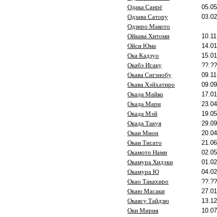
Одака Санрё
05.05
Одзава Сатору
03.02
Одзиро Макото
Ойкава Хитоми
10.11
Ойси Юма
14.01
Ока Кадзуо
15.01
Окабэ Исаку
??.??
Окава Сигэнобу
09.11
Окава Хэйхатиро
09.09
Окада Майко
17.01
Окада Мари
23.04
Окада Мэй
19.05
Окада Такуя
29.09
Окаи Мион
20.04
Окаи Тисато
21.06
Окамото Нами
02.05
Окамура Хидэки
01.02
Окамура Ю
04.02
Окао Такахиро
??.??
Окаю Масаки
27.01
Окаясу Тайдзю
13.12
Оки Мирия
10.07