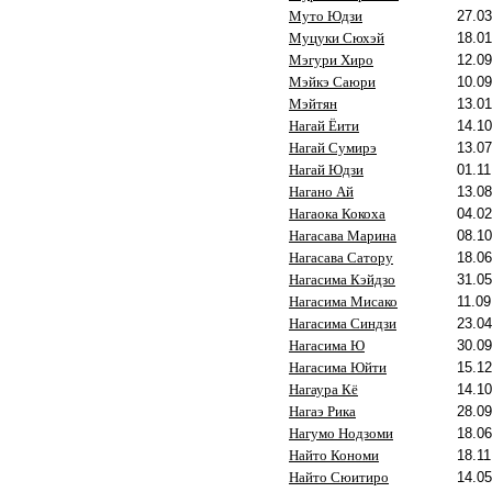
Муто Юдзи
27.03
Муцуки Сюхэй
18.01
Мэгури Хиро
12.09
Мэйкэ Саюри
10.09
Мэйтян
13.01
Нагай Ёити
14.10
Нагай Сумирэ
13.07
Нагай Юдзи
01.11
Нагано Ай
13.08
Нагаока Кокоха
04.02
Нагасава Марина
08.10
Нагасава Сатору
18.06
Нагасима Кэйдзо
31.05
Нагасима Мисако
11.09
Нагасима Синдзи
23.04
Нагасима Ю
30.09
Нагасима Юйти
15.12
Нагаура Кё
14.10
Нагаэ Рика
28.09
Нагумо Нодзоми
18.06
Найто Кономи
18.11
Найто Сюитиро
14.05