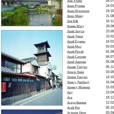
Аой Утано
04.07
Аоки Рурико
24.03
Аоки Цунэнори
19.10
Аоно Мику
21.08
Аоя Юй
16.11
Аояма Мэгу
28.09
Арай Ацуси
23.05
Арай Дзюн
10.01
Арай Ёдзиро
16.01
Арай Моэ
03.03
Арай Рёхэй
01.09
Арай Сатоми
04.07
Арай Хироки
05.08
Араки Тэцуро
05.11
Араси Лина
03.05
Арики Тацуро
14.10
Арису Дарброу
16.04
Ариясу Момока
15.03
Ару
23.04
Аса
18.12
Асада Банана
12.02
Асай Риэ
05.10
Асакава Нана
03.04