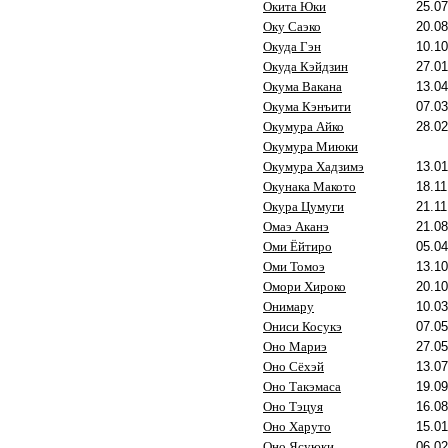
Окита Юки
25.07
Оку Саэко
20.08
Окуда Гэн
10.10
Окуда Кэйдзин
27.01
Окума Вакана
13.04
Окума Кэнъити
07.03
Окумура Айко
28.02
Окумура Миюки
Окумура Хадзимэ
13.01
Окунака Макото
18.11
Окура Цумуги
21.11
Омаэ Аканэ
21.08
Оми Ёйтиро
05.04
Оми Томоэ
13.10
Омори Хироко
20.10
Онимару
10.03
Ониси Косукэ
07.05
Оно Мариэ
27.05
Оно Сёхэй
13.07
Оно Такэмаса
19.09
Оно Тэцуя
16.08
Оно Харуто
15.01
Оно Ясуюки
06.02