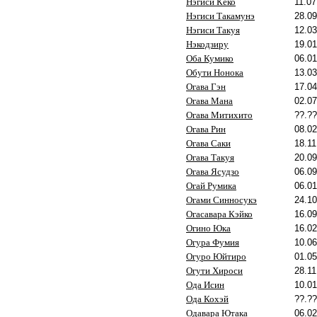
Нэгиси Кёко
11.07
Нэгиси Такамунэ
28.09
Нэгиси Такуя
12.03
Нэкодзиру
19.01
Оба Кумико
06.01
Обути Нонока
13.03
Огава Гэн
17.04
Огава Мана
02.07
Огава Митихито
??.??
Огава Рин
08.02
Огава Саки
18.11
Огава Такуя
20.09
Огава Ясудзо
06.09
Огай Румика
06.01
Огами Синносукэ
24.10
Огасавара Кэйко
16.09
Огино Юка
16.02
Огура Фумия
10.06
Огуро Юйтиро
01.05
Огути Хироси
28.11
Ода Исин
10.01
Ода Кохэй
??.??
Одавара Ютака
06.02