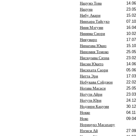
Нацумэ Това
14.06
Нацуна
23.05
Нибу Акари
15.02
Ниихара Тайсукэ
07.10
Ниия Мэгуми
16.04
Ниияма Сиори
10.02
Никумаро
17.07
Нинагава Юкио
15.10
Ниномия Томоко
25.05
Нисидзава Сиэна
23.02
Нисии Юкито
14.06
Нисихата Саори
05.06
Нитта Эри
17.03
Нобукава Сэйдзюн
22.02
Ногава Масаси
25.05
Ногути Айри
23.03
Ногути Юри
24.12
Нодзири Кацуми
30.12
Нокко
04.11
Ноко
09.04
Норицукэ Масахару
Нэгиси Ай
27.09