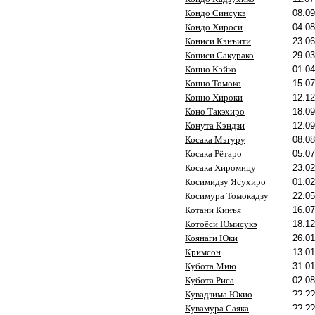
Кондо Синсукэ
08.09
Кондо Хироси
04.08
Кониси Кэнъити
23.06
Кониси Сакурако
29.03
Конно Кэйко
01.04
Конно Томоко
15.07
Конно Хироки
12.12
Коно Такэхиро
18.09
Конута Кэндзи
12.09
Косака Мэгуру
08.08
Косака Рётаро
05.07
Косака Хиромицу
23.02
Косимидзу Ясухиро
01.02
Косимура Томокадзу
22.05
Котани Кинъя
16.07
Котоёси Юмисукэ
18.12
Коянаги Юки
26.01
Кримсон
13.01
Кубота Мию
31.01
Кубота Риса
02.08
Кувадзима Юкио
??.??
Кувамура Саяка
??.??