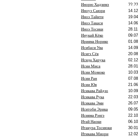
Инорю Хадзимэ
??.??
Иноуэ Саюри
14.12
Иноэ Тайити
19.04
Иноэ Такаси
14.06
Иноэ Тосики
28.11
Инукай Кёко
09.07
Ирияма Норико
01.08
Исибаси Ува
14.09
Исигэ Сёя
20.08
Исида Харука
02.12
Исии Миса
28.01
Исии Момоко
10.03
Исии Ран
07.08
Исии Юя
21.06
Исикава Райдзо
10.09
Исикава Рука
22.03
Исикава Эми
26.07
Иситоби Эрика
09.05
Исияма Рэнгэ
22.10
Итай Наоки
06.10
Итакура Тосиюки
30.01
Итикава Миори
12.02