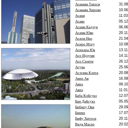
Асакава Такэси
31.08
Асакава Хироко
10.06
Асаки
11.03
Асако
05.12
Асами Кадзуя
06.06
Асами Юко
20.11
Асахи Нао
21.04
Асиро Мэгу
10.08
Асихара Юа
13.11
Асо Идзуми
14.11
Асо Сюити
26.12
Асука
25.06
Асэгава Кэнта
20.08
Аяно Ая
16.08
Аянэ
09.10
Аянэ
11.01
Баба Кэйсукэ
12.07
Бан Дайсукэ
05.05
Бибиру Оки
29.09
Бинмэ
17.07
Бифу Хитоси
20.11
Вада Масао
20.02