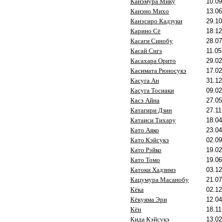
Канэмура Мику
10.09
Канэно Михо
13.06
Канэсиро Кадзуки
29.10
Карино Сё
18.12
Касаги Синобу
28.07
Касай Сигэ
11.05
Касахара Орито
29.02
Касимата Рюносукэ
17.02
Касуга Ан
31.12
Касуга Тосиаки
09.02
Касэ Айна
27.05
Катагири Дзин
27.11
Катаиси Тихару
18.04
Като Аяко
23.04
Като Кэйсукэ
02.09
Като Рэйко
19.02
Като Томо
19.06
Катоки Хадзимэ
03.12
Кацумура Масанобу
21.07
Кёка
02.12
Кёкуяма Эри
12.04
Кён
18.11
Кида Кэйсукэ
13.02