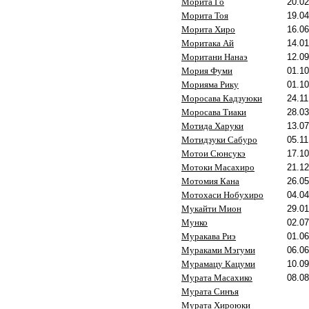
Морита Го
20.02
Морита Тоя
19.04
Морита Хиро
16.06
Моритака Ай
14.01
Моритани Нанаэ
12.09
Мория Фуми
01.10
Морияма Рику
01.10
Моросава Кадзуюки
24.11
Моросава Тиаки
28.03
Мотида Харуки
13.07
Мотидзуки Сабуро
05.11
Мотои Сюнсукэ
17.10
Мотоки Масахиро
21.12
Мотомия Кана
26.05
Мотохаси Нобухиро
04.04
Мукайти Мион
29.01
Мунко
02.07
Муракава Риэ
01.06
Мураками Мэгуми
06.06
Мурамацу Кацуми
10.09
Мурата Масахико
08.08
Мурата Синъя
Мурата Хироюки