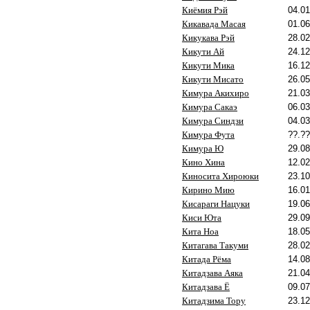
Киёмия Рэй
04.01
Кикавада Масая
01.06
Кикукава Рэй
28.02
Кикути Ай
24.12
Кикути Мика
16.12
Кикути Мисато
26.05
Кимура Акихиро
21.03
Кимура Сакаэ
06.03
Кимура Синдзи
04.03
Кимура Фута
??.??
Кимура Ю
29.08
Кино Хина
12.02
Киносита Хироюки
23.10
Кирино Мию
16.01
Кисараги Нацуки
19.06
Киси Юта
29.09
Кита Ноа
18.05
Китагава Такуми
28.02
Китада Рёма
14.08
Китадзава Аяка
21.04
Китадзава Ё
09.07
Китадзима Тору
23.12