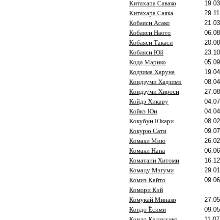
Китахара Савако
19.03
Китахара Саяка
29.11
Кобаяси Асако
21.03
Кобаяси Наото
06.08
Кобаяси Такаси
20.08
Кобаяси Юй
23.10
Кода Марико
05.09
Кодзима Харуна
19.04
Коидзуми Хадзимэ
08.04
Коидзуми Хироси
27.08
Койдэ Хикару
04.07
Койкэ Юи
04.04
Кокубун Юкари
08.02
Кокурю Сати
09.07
Комаки Мию
26.02
Комаки Нана
06.06
Коматани Хитоми
16.12
Комацу Мэгуми
29.01
Комиэ Кайто
09.06
Комори Кэй
Комукай Минако
27.05
Кондо Ёсими
09.05
Кондо Кадзухико
11.07