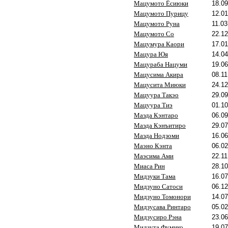
Мацумото Ёсиюки
18.09
Мацумото Пурицу
12.01
Мацумото Руна
11.03
Мацумото Со
22.12
Мацумура Каори
17.01
Мацура Юя
14.04
Мацураба Нацуми
19.06
Мацусима Акира
08.11
Мацусита Миюки
24.12
Мацуура Такэо
29.09
Мацуура Тиэ
01.10
Маэда Кэнтаро
06.09
Маэда Кэнъитиро
29.07
Маэда Нодзоми
16.06
Маэно Кэнта
06.02
Маэсима Ами
22.11
Миаса Рин
28.10
Мидзуки Тама
16.07
Мидзуно Сатоси
06.12
Мидзуно Томонори
14.07
Мидзусава Ринтаро
05.02
Мидзусиро Рэна
23.06
Мидзута Фумико
19.07