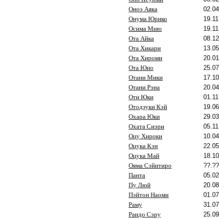
Оноэ Аяка
02.04
Онума Юрико
19.11
Осима Мию
19.11
Ота Айка
08.12
Ота Хикари
13.05
Ота Хироми
20.01
Ота Юно
25.07
Отани Мики
17.10
Отани Рэна
20.04
Оти Юки
01.11
Отодзуки Кэй
19.06
Охара Юки
29.03
Охата Сиэри
05.11
Оцу Хироки
10.04
Оцука Кэн
22.05
Оцука Май
18.10
Ояма Сэйитиро
??.??
Панта
05.02
Пу Люй
20.08
Пэйтон Наоми
01.07
Раму
31.07
Рандо Сэру
25.09