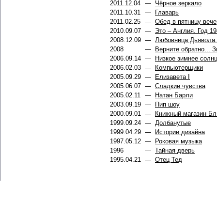
2011.12.04
—
Чёрное зеркало
2011.10.31
—
Главарь
2011.02.25
—
Обед в пятницу веч
2010.09.07
—
Это – Англия. Год 1
2008.12.09
—
Любовница Дьявола:
2008
—
Верните обратно... 
2006.09.14
—
Низкое зимнее солн
2006.02.03
—
Компьютерщики
2005.09.29
—
Елизавета I
2005.06.07
—
Сладкие чувства
2005.02.11
—
Натан Барли
2003.09.19
—
Пип шоу
2000.09.01
—
Книжный магазин Бл
1999.09.24
—
Долбанутые
1999.04.29
—
Истории дизайна
1997.05.12
—
Роковая музыка
1996
—
Тайная дверь
1995.04.21
—
Отец Тед