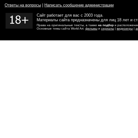
Ответы на вопросы
|
Написать сообщение администрации
Сайт работает для вас с 2003 года.
Материалы сайта предназначены для лиц 18 лет и с
Права на оригинальные тексты, а также
на подбор
и расположение
Основные темы сайта World Art:
фильмы
и
сериалы
|
видеоигры
|
а