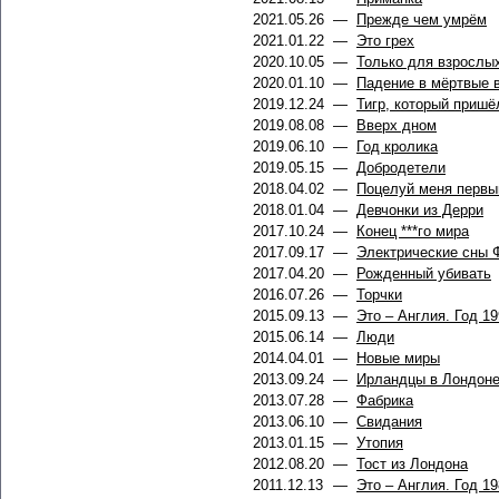
2021.05.26
—
Прежде чем умрём
2021.01.22
—
Это грех
2020.10.05
—
Только для взрослы
2020.01.10
—
Падение в мёртвые 
2019.12.24
—
Тигр, который пришё
2019.08.08
—
Вверх дном
2019.06.10
—
Год кролика
2019.05.15
—
Добродетели
2018.04.02
—
Поцелуй меня перв
2018.01.04
—
Девчонки из Дерри
2017.10.24
—
Конец ***го мира
2017.09.17
—
Электрические сны 
2017.04.20
—
Рожденный убивать
2016.07.26
—
Торчки
2015.09.13
—
Это – Англия. Год 1
2015.06.14
—
Люди
2014.04.01
—
Новые миры
2013.09.24
—
Ирландцы в Лондон
2013.07.28
—
Фабрика
2013.06.10
—
Свидания
2013.01.15
—
Утопия
2012.08.20
—
Тост из Лондона
2011.12.13
—
Это – Англия. Год 1