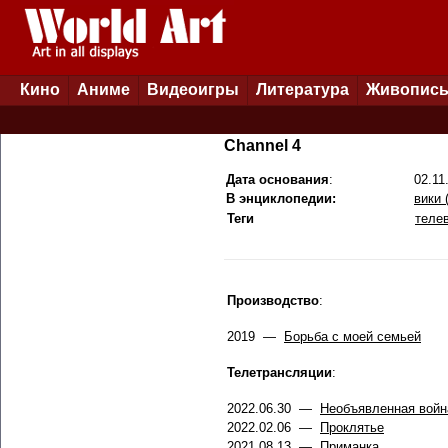
Кино
Аниме
Видеоигры
Литература
Живопис
Channel 4
Дата основания
:
02.11
В энциклопедии:
вики 
Теги
теле
Производство
:
2019
—
Борьба с моей семьей
Телетрансляции
:
2022.06.30
—
Необъявленная войн
2022.02.06
—
Проклятье
2021.08.13
—
Приманка