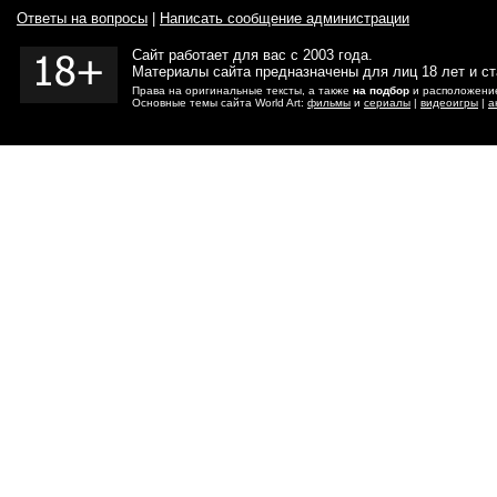
Ответы на вопросы
|
Написать сообщение администрации
Сайт работает для вас с 2003 года.
Материалы сайта предназначены для лиц 18 лет и с
Права на оригинальные тексты, а также
на подбор
и расположение
Основные темы сайта World Art:
фильмы
и
сериалы
|
видеоигры
|
а