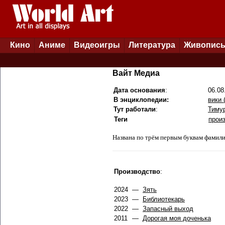
Кино
Аниме
Видеоигры
Литература
Живопис
Вайт Медиа
Дата основания
:
06.08
В энциклопедии:
вики (
Тут работали
:
Тиму
Теги
прои
Названа по трём первым буквам фамил
Производство
:
2024
—
Зять
2023
—
Библиотекарь
2022
—
Запасный выход
2011
—
Дорогая моя доченька