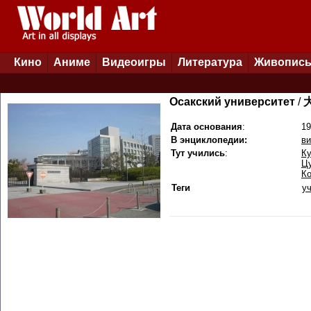
Кино
Аниме
Видеоигры
Литература
Живопис
Осакский университет
/
Дата основания
:
19
В энциклопедии:
ви
Тут учились
:
Ку
Ц
К
Теги
у