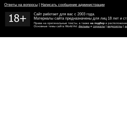
Ответы на вопросы
|
Написать сообщение администрации
Сайт работает для вас с 2003 года.
Материалы сайта предназначены для лиц 18 лет и с
Права на оригинальные тексты, а также
на подбор
и расположение
Основные темы сайта World Art:
фильмы
и
сериалы
|
видеоигры
|
а