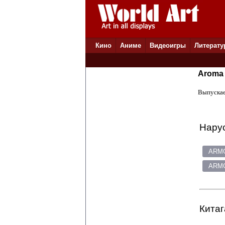
Кино
Аниме
Видеоигры
Литерату
Aroma 
Выпускае
Нарус
ARMG
ARMG
Китаг