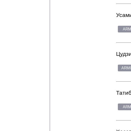
Усами
ARM
Цудзи
ARMG
Татиб
ARM