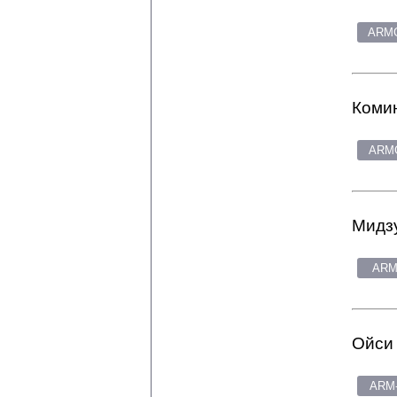
ARMG
Комин
ARMG
Мидзу
ARM
Ойси 
ARM-