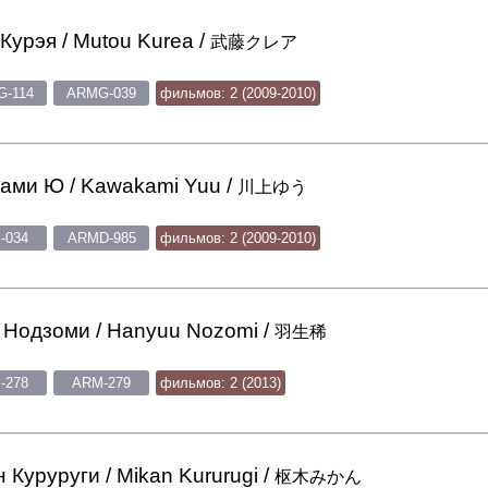
Курэя / Mutou Kurea /
武藤クレア
-114
ARMG-039
фильмов: 2 (2009-2010)
ами Ю / Kawakami Yuu /
川上ゆう
-034
ARMD-985
фильмов: 2 (2009-2010)
Нодзоми / Hanyuu Nozomi /
羽生稀
-278
ARM-279
фильмов: 2 (2013)
 Куруруги / Mikan Kururugi /
枢木みかん