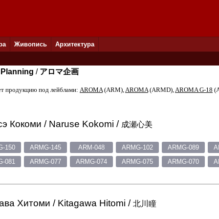
ра
Живопись
Архитектура
Planning
/
アロマ企画
т продукцию под лейблами:
AROMA
(ARM),
AROMA
(ARMD),
AROMA G-18
(
э Кокоми / Naruse Kokomi /
成瀬心美
-150
ARMG-145
ARM-048
ARMG-102
ARMG-089
A
-081
ARMG-077
ARMG-074
ARMG-075
ARMG-070
A
ава Хитоми / Kitagawa Hitomi /
北川瞳