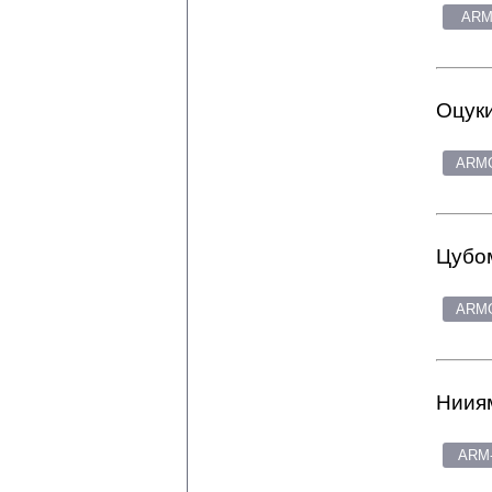
ARM
Оцуки
ARMG
Цубом
ARMG
Нииям
ARM-