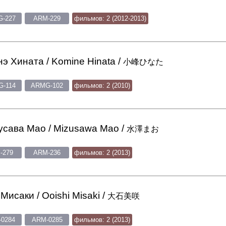
-227
ARM-229
фильмов: 2 (2012-2013)
э Хината / Komine Hinata /
小峰ひなた
-114
ARMG-102
фильмов: 2 (2010)
сава Мао / Mizusawa Mao /
水澤まお
-279
ARM-236
фильмов: 2 (2013)
Мисаки / Ooishi Misaki /
大石美咲
0284
ARM-0285
фильмов: 2 (2013)