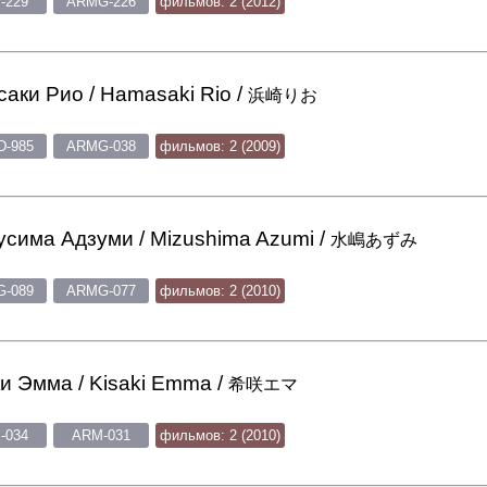
-229
ARMG-226
фильмов: 2 (2012)
аки Рио / Hamasaki Rio /
浜崎りお
-985
ARMG-038
фильмов: 2 (2009)
сима Адзуми / Mizushima Azumi /
水嶋あずみ
-089
ARMG-077
фильмов: 2 (2010)
и Эмма / Kisaki Emma /
希咲エマ
-034
ARM-031
фильмов: 2 (2010)