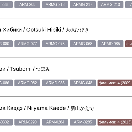
-236
ARM-209
ARMG-218
ARMG-217
ARMG-210
 Хибики / Ootsuki Hibiki /
大槻ひびき
-080
ARMG-077
ARMG-075
ARMG-068
ARMD-985
фи
и / Tsubomi /
つぼみ
-086
ARMG-082
ARMD-985
ARMG-048
фильмов: 4 (2009-
а Каэдэ / Niiyama Kaede /
新山かえで
0302
ARM-0290
ARM-0284
ARM-0285
фильмов: 4 (2013)