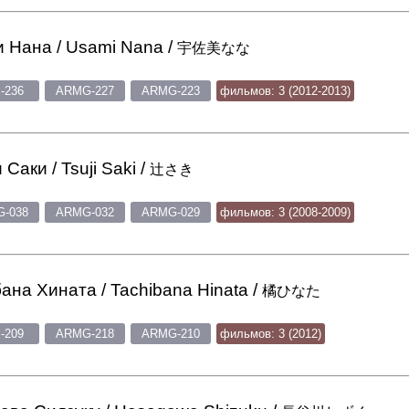
 Нана / Usami Nana /
宇佐美なな
-236
ARMG-227
ARMG-223
фильмов: 3 (2012-2013)
 Саки / Tsuji Saki /
辻さき
-038
ARMG-032
ARMG-029
фильмов: 3 (2008-2009)
ана Хината / Tachibana Hinata /
橘ひなた
-209
ARMG-218
ARMG-210
фильмов: 3 (2012)