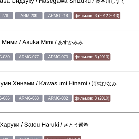
ава Сидзуку / Hasegawa Shizuku /
長谷川しずく
-278
ARM-209
ARMG-218
фильмов: 3 (2012-2013)
 Мими / Asuka Mimi /
あすかみみ
-080
ARMG-077
ARMG-070
фильмов: 3 (2010)
уми Хинами / Kawasumi Hinami /
河純ひなみ
-086
ARMG-083
ARMG-082
фильмов: 3 (2010)
Харуки / Satou Haruki /
さとう遥希