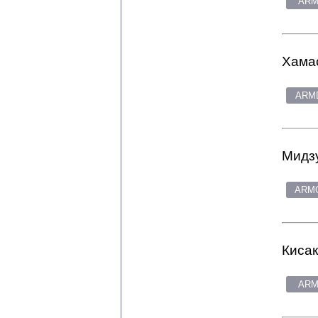
ARM
Хамас
ARMD
Мидзу
ARMG
Кисак
ARM