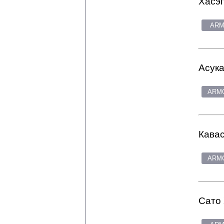
Хасэг
ARM
Асука
ARMG
Кавас
ARMG
Сато 