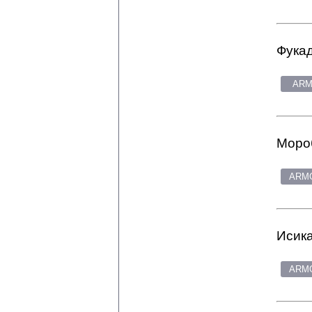
Фукад
ARM
Мороб
ARMG
Исика
ARMG