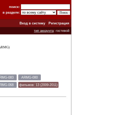
поиск:
в разделе:
Вход в систему
Регистрация
тип аккаунта
: гостевой
ARMG)
RMG-083
ARMG-080
RMG-068
фильмов: 13 (2009-2011)