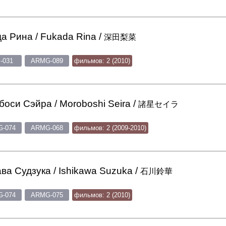
а Рина / Fukada Rina /
深田梨菜
-031
ARMG-089
фильмов: 2 (2010)
оси Сэйра / Moroboshi Seira /
諸星セイラ
-074
ARMG-068
фильмов: 2 (2009-2010)
ва Судзука / Ishikawa Suzuka /
石川鈴華
-074
ARMG-075
фильмов: 2 (2010)