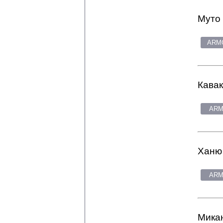
Муто 
ARMG
Кавак
ARM
Ханю 
ARM
Микан