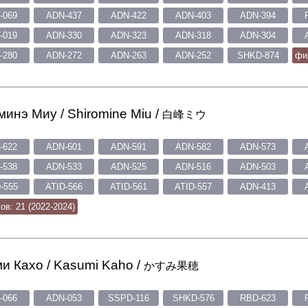
-069
ADN-437
ADN-422
ADN-403
ADN-394
-019
ADN-330
ADN-323
ADN-318
ADN-304
-280
ADN-272
ADN-263
ADN-252
SHKD-874
фи
инэ Миу / Shiromine Miu /
白峰ミウ
-622
ADN-601
ADN-591
ADN-582
ADN-573
-538
ADN-533
ADN-525
ADN-516
ADN-503
-555
ATID-566
ATID-561
ATID-557
ADN-413
в: 21 (2022-2024)
и Кахо / Kasumi Kaho /
かすみ果穂
-066
ADN-053
SSPD-116
SHKD-576
RBD-623