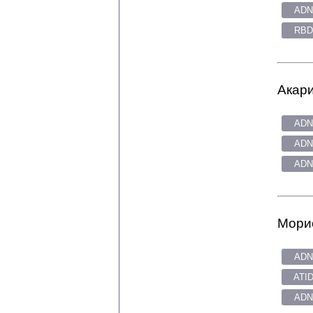
ADN
RBD
Акари
ADN
ADN
ADN
Морис
ADN
ATID
ADN