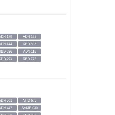
ADN-179
ADN-165
ADN-144
RBD-867
RBD-826
ADN-115
ATID-274
RBD-776
ADN-501
ATID-573
ADN-447
SAME-030