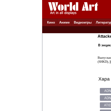
Кино
Аниме
Видеоигры
Литерату
Attack
В энцик
Выпускае
(SHKD),
S
Хара 
ADN
ADN
ATID