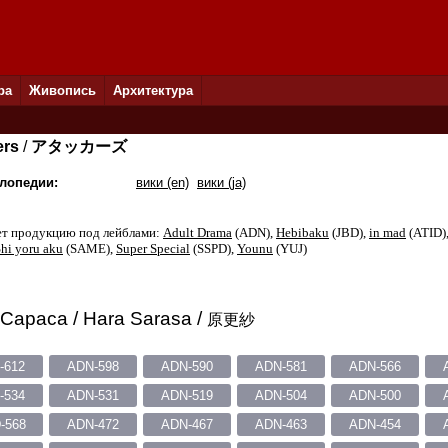
ра
Живопись
Архитектура
ers
/
アタッカーズ
лопедии:
вики (en)
вики (ja)
т продукцию под лейблами:
Adult Drama
(ADN),
Hebibaku
(JBD),
in mad
(ATID)
hi yoru aku
(SAME),
Super Special
(SSPD),
Younu
(YUJ)
Сараса / Hara Sarasa /
原更紗
-612
ADN-598
ADN-590
ADN-581
ADN-566
-534
ADN-531
ADN-519
ADN-504
ADN-500
-568
ADN-472
ADN-467
ADN-463
ADN-454