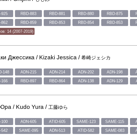
-925
RBD-883
RBD-881
RBD-880
RBD-875
-862
RBD-859
RBD-853
RBD-854
RBD-853
в: 14 (2007-2019)
ки Джессика / Kizaki Jessica /
希崎ジェシカ
-148
ADN-215
ADN-214
ADN-202
ADN-198
-166
RBD-897
RBD-864
ADN-138
ADN-129
Юра / Kudo Yura /
工藤ゆら
-100
ADN-605
ATID-605
SAME-123
SAME-115
-542
SAME-095
ADN-513
ATID-582
SAME-083