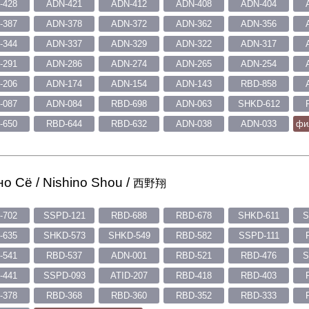
-428
ADN-421
ADN-412
ADN-408
ADN-404
-387
ADN-378
ADN-372
ADN-362
ADN-356
-344
ADN-337
ADN-329
ADN-322
ADN-317
-291
ADN-286
ADN-274
ADN-265
ADN-254
-206
ADN-174
ADN-154
ADN-143
RBD-858
-087
ADN-084
RBD-698
ADN-063
SHKD-612
-650
RBD-644
RBD-632
ADN-038
ADN-033
фи
о Сё / Nishino Shou /
西野翔
-702
SSPD-121
RBD-688
RBD-678
SHKD-611
S
-635
SHKD-573
SHKD-549
RBD-582
SSPD-111
-541
RBD-537
ADN-001
RBD-521
RBD-476
S
-441
SSPD-093
ATID-207
RBD-418
RBD-403
-378
RBD-368
RBD-360
RBD-352
RBD-333