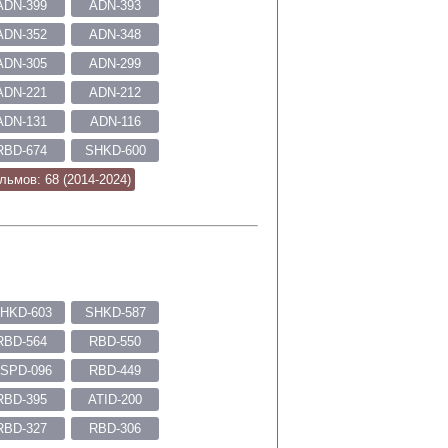
ADN-399
ADN-393
ADN-352
ADN-348
ADN-305
ADN-299
ADN-221
ADN-212
ADN-131
ADN-116
RBD-674
SHKD-600
льмов: 68 (2014-2024)
HKD-603
SHKD-587
RBD-564
RBD-550
SPD-096
RBD-449
RBD-395
ATID-200
RBD-327
RBD-306