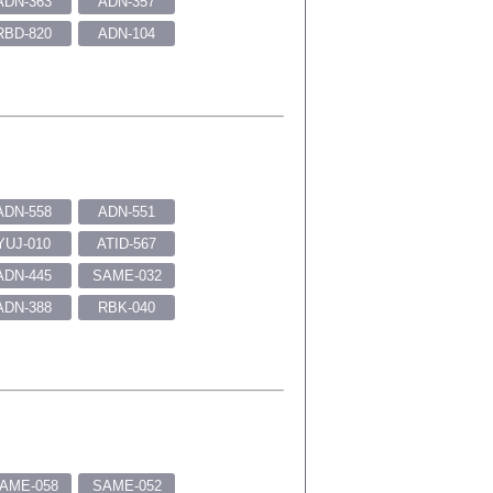
ADN-363
ADN-357
RBD-820
ADN-104
ADN-558
ADN-551
YUJ-010
ATID-567
ADN-445
SAME-032
ADN-388
RBK-040
AME-058
SAME-052