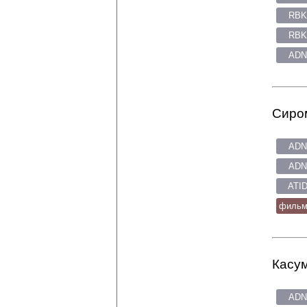
RBK
RBK
ADN
Сиром
ADN
ADN
ATID
фильмо
Касум
ADN