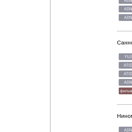
ADN
ADN
ADN
Санно
YUJ
ATID
ATID
ADN
фильмо
Нином
ADN