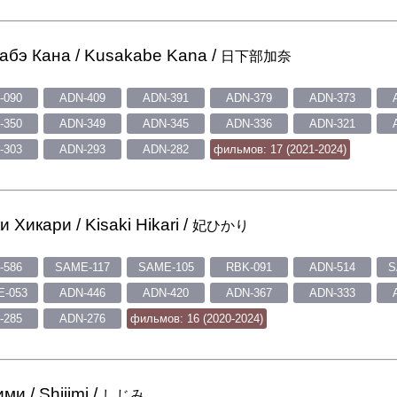
абэ Кана / Kusakabe Kana /
日下部加奈
-090
ADN-409
ADN-391
ADN-379
ADN-373
-350
ADN-349
ADN-345
ADN-336
ADN-321
-303
ADN-293
ADN-282
фильмов: 17 (2021-2024)
и Хикари / Kisaki Hikari /
妃ひかり
-586
SAME-117
SAME-105
RBK-091
ADN-514
S
-053
ADN-446
ADN-420
ADN-367
ADN-333
-285
ADN-276
фильмов: 16 (2020-2024)
ми / Shijimi /
しじみ