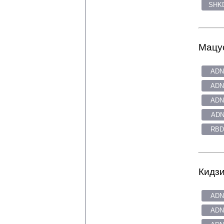
SHKD
Мацус
ADN
ADN
ADN
ADN
RBD
Кидзи
ADN
ADN