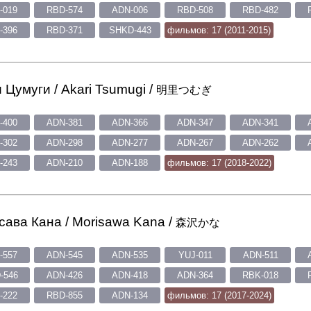
-019
RBD-574
ADN-006
RBD-508
RBD-482
-396
RBD-371
SHKD-443
фильмов: 17 (2011-2015)
 Цумуги / Akari Tsumugi /
明里つむぎ
-400
ADN-381
ADN-366
ADN-347
ADN-341
-302
ADN-298
ADN-277
ADN-267
ADN-262
-243
ADN-210
ADN-188
фильмов: 17 (2018-2022)
ава Кана / Morisawa Kana /
森沢かな
-557
ADN-545
ADN-535
YUJ-011
ADN-511
-546
ADN-426
ADN-418
ADN-364
RBK-018
-222
RBD-855
ADN-134
фильмов: 17 (2017-2024)