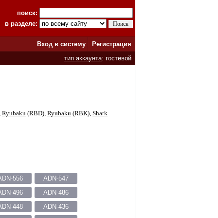
поиск:
в разделе:
Вход в систему
Регистрация
тип аккаунта
: гостевой
,
Ryubaku
(RBD),
Ryubaku
(RBK),
Shark
ADN-556
ADN-547
ADN-496
ADN-486
ADN-448
ADN-436