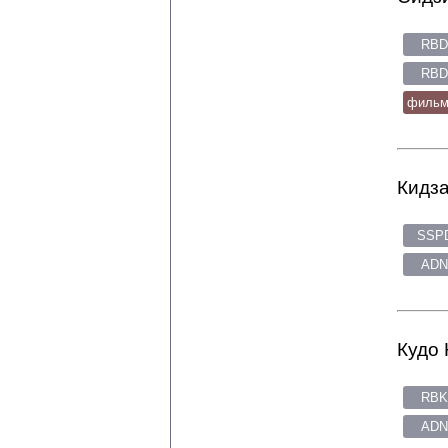
RBD
RBD
фильмо
Кидза
SSPD
ADN
Кудо 
RBK
ADN