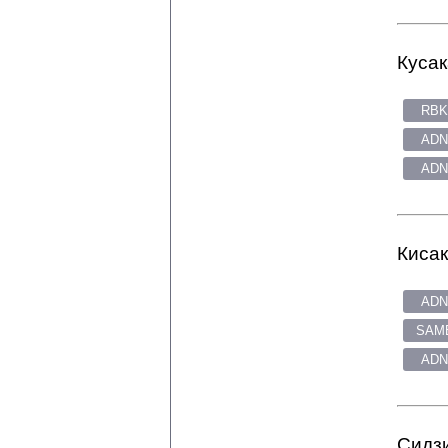
Кусак
RBK
ADN
ADN
Кисак
ADN
SAME
ADN
Сидзи