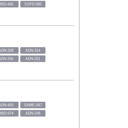
RBD-466
SSPD-095
ADN-328
ADN-314
ADN-256
ADN-251
ADN-493
SAME-047
RBD-974
ADN-248