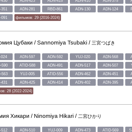
-430
ADN-423
ADN-415
ADN-410
ADN-375
-351
ADN-281
RBD-861
ADN-130
ADN-124
-091
фильмов: 29 (2016-2024)
мия Цубаки / Sannomiya Tsubaki /
三宮つばき
-024
ADN-597
ADN-592
YUJ-020
ADN-568
-590
ATID-588
ADN-491
ADN-517
ADN-507
-563
YUJ-005
ATID-556
ADN-462
ADN-451
-431
ADN-425
ADN-414
ADN-402
ADN-395
в: 28 (2022-2024)
ия Хикари / Ninomiya Hikari /
二宮ひかり
-512
ADN-510
YUJ-009
ADN-473
ATID-569
S