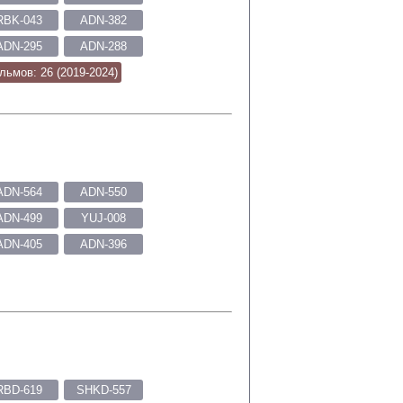
RBK-043
ADN-382
ADN-295
ADN-288
льмов: 26 (2019-2024)
ADN-564
ADN-550
ADN-499
YUJ-008
ADN-405
ADN-396
RBD-619
SHKD-557