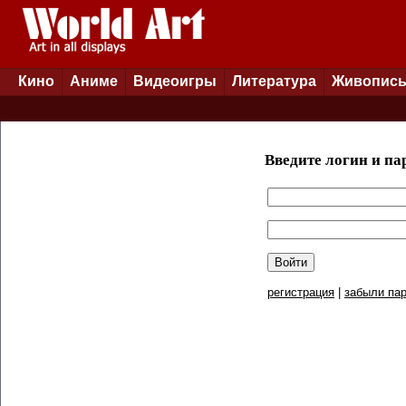
Кино
Аниме
Видеоигры
Литература
Живопис
Введите логин и па
регистрация
|
забыли пар