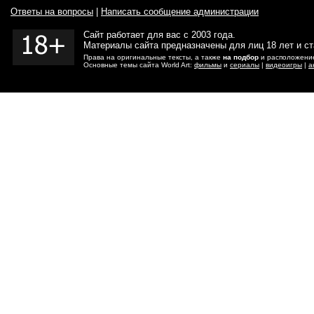
Ответы на вопросы
|
Написать сообщение администрации
Сайт работает для вас с 2003 года.
Материалы сайта предназначены для лиц 18 лет и с
Права на оригинальные тексты, а также
на подбор
и расположение
Основные темы сайта World Art:
фильмы
и
сериалы
|
видеоигры
|
а