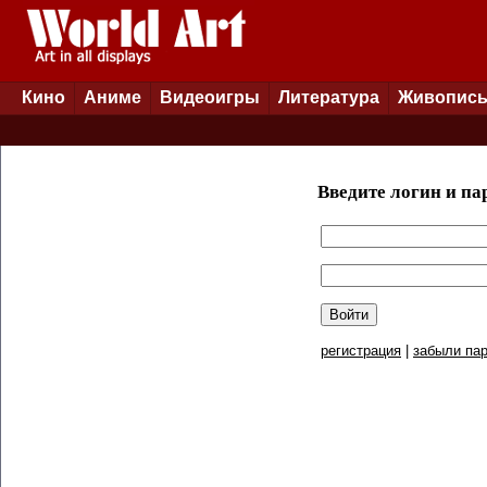
Кино
Аниме
Видеоигры
Литература
Живопис
Введите логин и па
регистрация
|
забыли пар