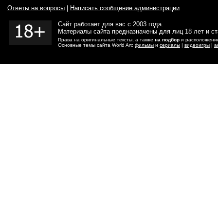
Ответы на вопросы
|
Написать сообщение администрации
Сайт работает для вас с 2003 года.
Материалы сайта предназначены для лиц 18 лет и с
Права на оригинальные тексты, а также
на подбор
и расположение
Основные темы сайта World Art:
фильмы
и
сериалы
|
видеоигры
|
а