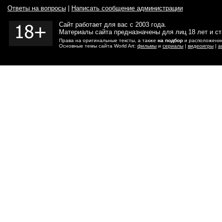
Ответы на вопросы
|
Написать сообщение администрации
Сайт работает для вас с 2003 года.
Материалы сайта предназначены для лиц 18 лет и с
Права на оригинальные тексты, а также
на подбор
и расположение
Основные темы сайта World Art:
фильмы
и
сериалы
|
видеоигры
|
а