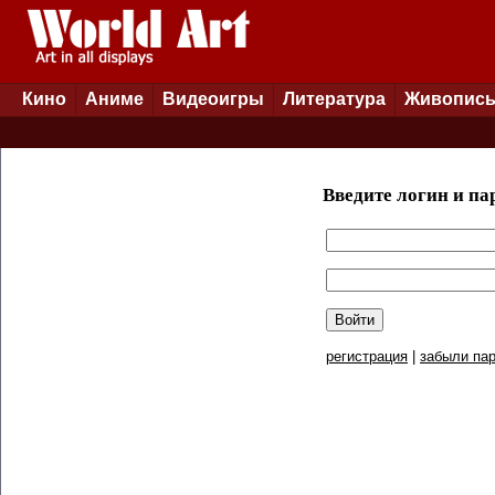
Кино
Аниме
Видеоигры
Литература
Живопис
Введите логин и па
регистрация
|
забыли пар