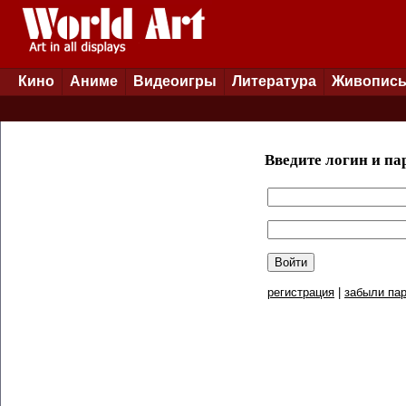
Кино
Аниме
Видеоигры
Литература
Живопис
Введите логин и па
регистрация
|
забыли пар