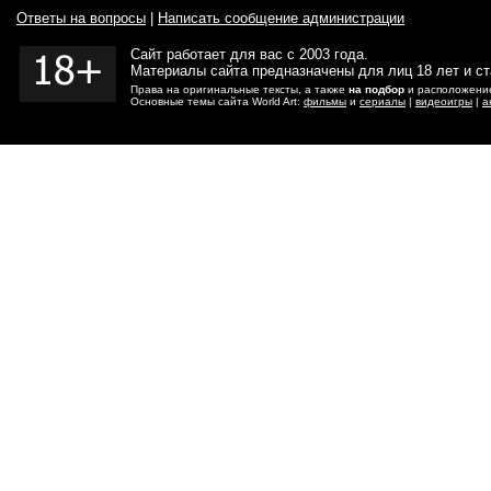
Ответы на вопросы
|
Написать сообщение администрации
Сайт работает для вас с 2003 года.
Материалы сайта предназначены для лиц 18 лет и с
Права на оригинальные тексты, а также
на подбор
и расположение
Основные темы сайта World Art:
фильмы
и
сериалы
|
видеоигры
|
а