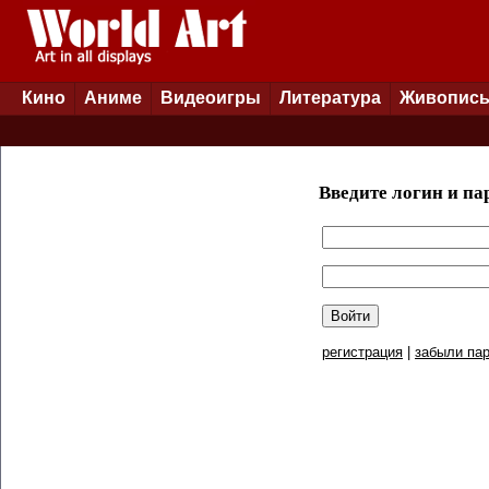
Кино
Аниме
Видеоигры
Литература
Живопис
Введите логин и па
регистрация
|
забыли пар