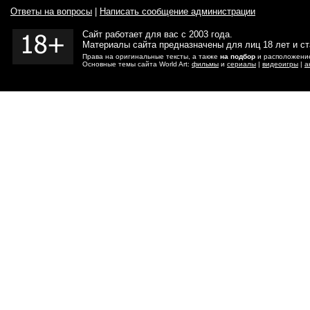
Ответы на вопросы
|
Написать сообщение администрации
Сайт работает для вас с 2003 года.
Материалы сайта предназначены для лиц 18 лет и с
Права на оригинальные тексты, а также
на подбор
и расположение
Основные темы сайта World Art:
фильмы
и
сериалы
|
видеоигры
|
а