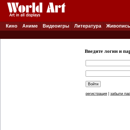
Кино
Аниме
Видеоигры
Литература
Живопис
Введите логин и па
регистрация
|
забыли пар