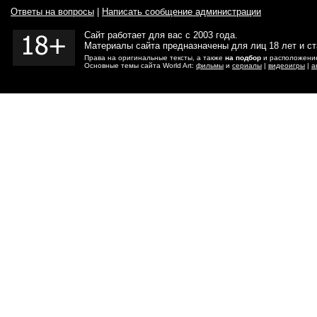
Ответы на вопросы
|
Написать сообщение администрации
Сайт работает для вас с 2003 года.
Материалы сайта предназначены для лиц 18 лет и с
Права на оригинальные тексты, а также
на подбор
и расположение
Основные темы сайта World Art:
фильмы
и
сериалы
|
видеоигры
|
а