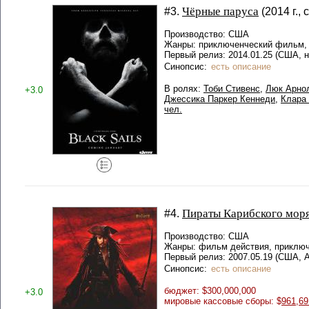
Чёрные паруса
#3.
(2014 г.,
Производство: США
Жанры: приключенческий фильм,
Первый релиз: 2014.01.25 (США, н
Синопсис:
есть описание
В ролях:
Тоби Стивенс
,
Люк Арно
+3.0
Джессика Паркер Кеннеди
,
Клара
чел.
Пираты Карибского моря
#4.
Производство: США
Жанры: фильм действия, приключ
Первый релиз: 2007.05.19 (США, 
Синопсис:
есть описание
бюджет: $300,000,000
+3.0
мировые кассовые сборы: $
961,69