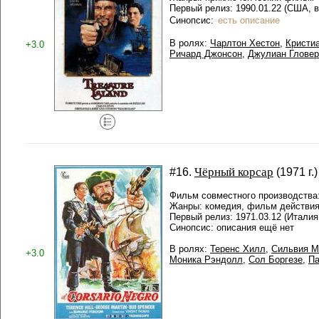
Первый релиз: 1990.01.22 (США, в
Синопсис:
есть описание
В ролях:
Чарлтон Хестон
,
Кристи
+3.0
Ричард Джонсон
,
Джулиан Гловер
Чёрный корсар
#16.
(1971 г.)
Фильм совместного производства
Жанры: комедия, фильм действи
Первый релиз: 1971.03.12 (Италия
Синопсис: описания ещё нет
В ролях:
Теренс Хилл
,
Сильвия М
+3.0
Моника Рэндолл
,
Сол Боргезе
,
Па