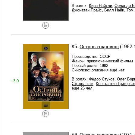
В ролях:
Кира Найтли
,
Орландо 
Джонатан Прайс
,
Билл Найи
,
Том
Остров сокровищ
#5.
(1982 г
Производство: СССР
Жанры: приключенческий фильм
Первый релиз: 1982
Синопсис: описания ещё нет
В ролях:
Фёдор Стуков
,
Олег Бор
+3.0
Стржельчик
,
Константин Григорье
еще
26 чел.
Остров сокровищ
#6.
(1971 г