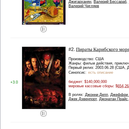
Джигарханян
,
Валерий Бессараб
,
Валерий Чигляев
Пираты Карибского мор
#2.
Производство: США
Жанры: фильм действия, приключ
Первый релиз: 2003.06.28 (США, 
Синопсис:
есть описание
бюджет: $140,000,000
+3.0
мировые кассовые сборы: $
654,26
В ролях:
Джонни Депп
,
Джеффри
Джек Дэвенпорт
,
Джонатан Прайс