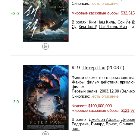
Синопсис:
есть описание
мировые кассовые сборы: $
32,515
+3.0
В ролях:
Ким Нам Киль
,
Сон Йе Д
Су
,
Ким Тхэ У
,
Пак Чхоль Мин
... 
Питер Пэн
#19.
(2003 г.)
Фильм совместного производства
Жанры: фильм действия, приключ
фильм
Первый релиз: 2003.12.09 (Велико
Синопсис:
есть описание
+3.0
бюджет: $100,000,000
мировые кассовые сборы: $
121,97
В ролях:
Джейсон Айзэкс
,
Джерем
Редгрейв
,
Ричард Брирс
,
Оливия 
чел.