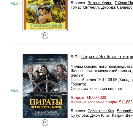
В ролях:
Энтони Куинн
,
Тайрон П
+3.0
Томас Митчелл
,
Джордж Сандерс
Пираты Эгейского мор
#25.
Фильм совместного производства:
Жанры: приключенческий фильм, 
фильм
Первый релиз: 2012.09.06 (Кана
Торонто)
Синопсис: описания ещё нет
+3.0
бюджет: €8,000,000
мировые кассовые сборы: $
11,662
В ролях:
Себастьян Кох
,
Евгений
Сутулова
,
Джон Клиз
,
Катрин Ден