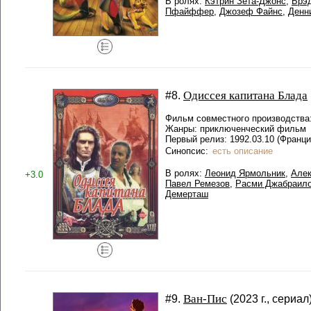
В ролях:
Кэтрин Зета-Джонс
,
Брэд
Пфайффер
,
Джозеф Файнс
,
Денн
Одиссея капитана Блада
#8.
Фильм совместного производства
Жанры: приключенческий фильм
Первый релиз: 1992.03.10 (Франци
Синопсис:
есть описание
В ролях:
Леонид Ярмольник
,
Алек
+3.0
Павел Ремезов
,
Расми Джабраил
Демерташ
Ван-Пис
#9.
(2023 г., сериал