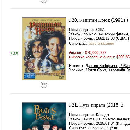
Капитан Крюк
#20.
(1991 г.)
Производство: США
Жанры: приключенческий фильм,
Первый релиз: 1991.12.08 (США, 
Синопсис:
есть описание
бюджет: $70,000,000
+3.0
мировые кассовые сборы: $
300,85
В ролях:
Дастин Хоффман
,
Робин
Хоскинс
,
Мэгги Смит
,
Кэролайн Г
Путь пирата
#21.
(2015 г.)
Производство: Канада
Жанры: анимация, приключенчес
Первый релиз: 2015.01.04 (Канада
Синопсис: описания ещё нет