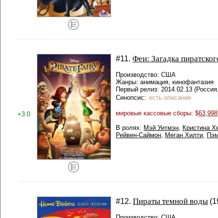
Феи: Загадка пиратског
#11.
Производство: США
Жанры: анимация, кинофантазия
Первый релиз: 2014.02.13 (Россия
Синопсис:
есть описание
мировые кассовые сборы: $
63,998
+3.0
В ролях:
Мэй Уитмэн
,
Кристина Х
Рейвен-Саймон
,
Меган Хилти
,
Пэм
Пираты темной воды
#12.
(1
Производство: США