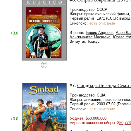
Производство: СССР
Жанры: приключенческий фильм,
Первый релиз: 1971 (СССР, выход 
Синопсис:
есть описание
В ролях:
Борис Андреев
,
Ааре Ла
+3.0
Альгимантас Масюлис
,
Юозас Ур
Витаутас Томкус
Синдбад: Легенда Семи
#7.
Производство: США
Жанры: анимация, приключенческ
Первый релиз: 2003.07.02 (Герман
Синопсис:
есть описание
бюджет: $60,000,000
+3.0
мировые кассовые сборы: $
80,773