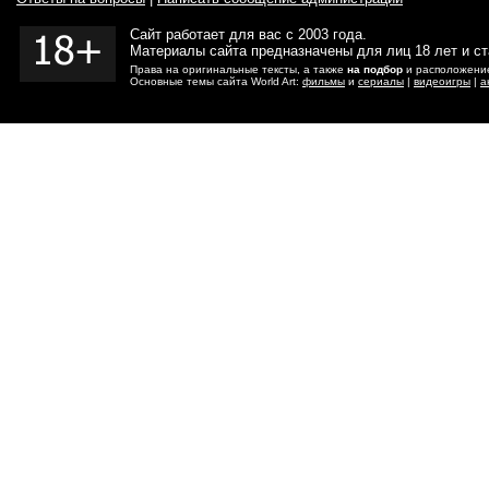
Сайт работает для вас с 2003 года.
Материалы сайта предназначены для лиц 18 лет и с
Права на оригинальные тексты, а также
на подбор
и расположение
Основные темы сайта World Art:
фильмы
и
сериалы
|
видеоигры
|
а