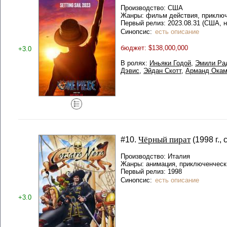
Производство: США
Жанры: фильм действия, приключ
Первый релиз: 2023.08.31 (США, на
Синопсис:
есть описание
бюджет: $138,000,000
+3.0
В ролях:
Иньяки Годой
,
Эмили Ра
Дэвис
,
Эйдан Скотт
,
Арманд Ока
Чёрный пират
#10.
(1998 г.,
Производство: Италия
Жанры: анимация, приключенчес
Первый релиз: 1998
Синопсис:
есть описание
+3.0