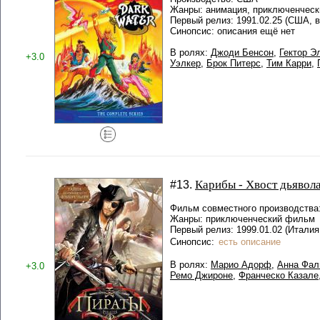
Жанры: анимация, приключенческ
Первый релиз: 1991.02.25 (США, в
Синопсис: описания ещё нет
В ролях:
Джоди Бенсон
,
Гектор Э
+3.0
Уэлкер
,
Брок Питерс
,
Тим Карри
,
Карибы - Хвост дьявол
#13.
Фильм совместного производства:
Жанры: приключенческий фильм
Первый релиз: 1999.01.02 (Италия
Синопсис:
есть описание
В ролях:
Марио Адорф
,
Анна Фал
+3.0
Ремо Джироне
,
Франческо Казале