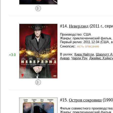
Неверлэнд
#14.
(2011 г., сер
Производство: США
Жанры: приключенческий фильм,
Первый релиз: 2011.12.04 (США, в
Синопсис:
есть описание
В ролях:
Кира Найтли
,
Шарлотт А
+3.0
Анвар
,
Чарли Роу
,
Джеймс Хэйнсу
Остров сокровищ
#15.
(1990 
Фильм совместного производства
Жанры: приключенческий фильм