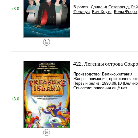
В ролях:
Дональд Сазерленд
,
Гэ
+3.0
Фоллоуз
,
Ким Коутс
,
Колм Фьоре
Легенды острова Сокр
#22.
Производство: Великобритания
Жанры: анимация, приключенчес
Первый релиз: 1993.09.10 (Велико
Синопсис: описания ещё нет
+3.0