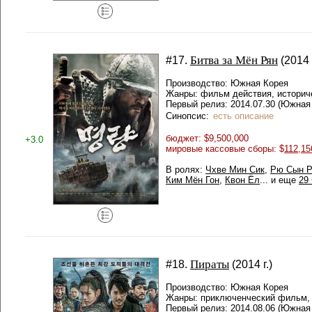
Битва за Мён Рян
#17.
(2014 
Производство: Южная Корея
Жанры: фильм действия, историч
Первый релиз: 2014.07.30 (Южная 
Синопсис:
есть описание
бюджет: $9,500,000
+3.0
мировые кассовые сборы: $
112,15
В ролях:
Чхве Мин Сик
,
Рю Сын Р
Ким Мён Гон
,
Квон Ёл
... и еще
29 
Пираты
#18.
(2014 г.)
Производство: Южная Корея
Жанры: приключенческий фильм, 
Первый релиз: 2014.08.06 (Южная 