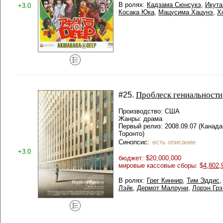
В ролях:
Кадзама Сюнсукэ
,
Икута
+3.0
Косака Юка
,
Мацусима Хацунэ
,
Х
Проблеск гениальности
#25.
Производство: США
Жанры: драма
Первый релиз: 2008.09.07 (Кана
Торонто)
Синопсис:
есть описание
+3.0
бюджет: $20,000,000
мировые кассовые сборы: $
4,802,
В ролях:
Грег Киннир
,
Тим Эддис
Лэйк
,
Дермот Малруни
,
Лорэн Гр