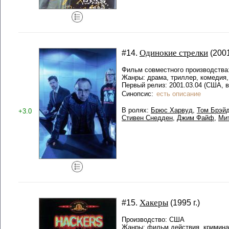
Одинокие стрелки
#14.
(2001
Фильм совместного производства
Жанры: драма, триллер, комедия,
Первый релиз: 2001.03.04 (США, в
Синопсис:
есть описание
В ролях:
Брюс Харвуд
,
Том Брэй
+3.0
Стивен Снедден
,
Джим Файф
,
Ми
Хакеры
#15.
(1995 г.)
Производство: США
Жанры: фильм действия, кримин