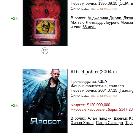
Первый релиз: 1995.09.15 (США, в
Синопсис:
есть описание
В ролях:
Анджелина Джоли
,
Джон
+3.0
Мэттью Лиллард
,
Лоуренс Мэйсо
и еще
65 чел.
Я робот
#16.
(2004 г.)
Производство: США
Жанры: фантастика, триллер
Первый релиз: 2004.07.15 (Таилан
Синопсис:
есть описание
бюджет: $120,000,000
+3.0
мировые кассовые сборы: $
347,23
В ролях:
Алан Тьюдик
,
Джеймс К
Фиона Хоган
,
Питер Синкода
,
Тер