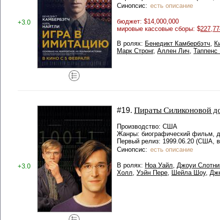
Синопсис:
есть описание
бюджет: $14,000,000
+3.0
мировые кассовые сборы: $
227,77
В ролях:
Бенедикт Камбербэтч
,
К
Марк Стронг
,
Аллен Лич
,
Таппенс
Пираты Силиконовой д
#19.
Производство: США
Жанры: биографический фильм, 
Первый релиз: 1999.06.20 (США, в
Синопсис:
есть описание
В ролях:
Ноа Уайл
,
Джоуи Слотни
+3.0
Холл
,
Уэйн Пере
,
Шейла Шоу
,
Дж