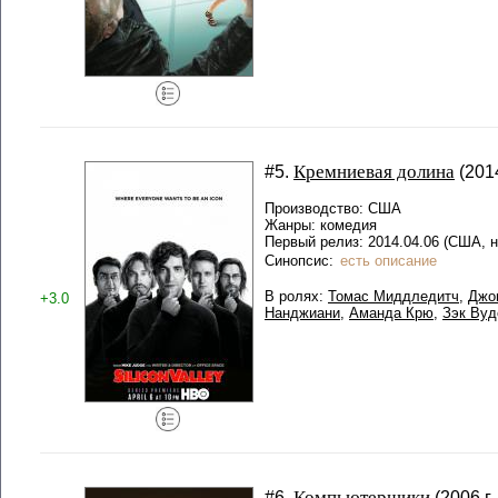
Кремниевая долина
#5.
(2014
Производство: США
Жанры: комедия
Первый релиз: 2014.04.06 (США, 
Синопсис:
есть описание
В ролях:
Томас Миддледитч
,
Джо
+3.0
Нанджиани
,
Аманда Крю
,
Зэк Вуд
Компьютерщики
#6.
(2006 г.