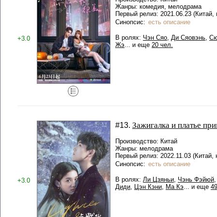
Жанры: комедия, мелодрама
Первый релиз: 2021.06.23 (Китай, 
Синопсис:
есть описание
В ролях:
Чэн Сяо
,
Ди Сяовэнь
,
Сю
+3.0
Жэ
... и еще
20 чел.
Зажигалка и платье пр
#13.
Производство: Китай
Жанры: мелодрама
Первый релиз: 2022.11.03 (Китай,
Синопсис:
есть описание
В ролях:
Ли Цзяньи
,
Чэнь Фэйюй
+3.0
Диди
,
Цэн Кэни
,
Ма Кэ
... и еще
49