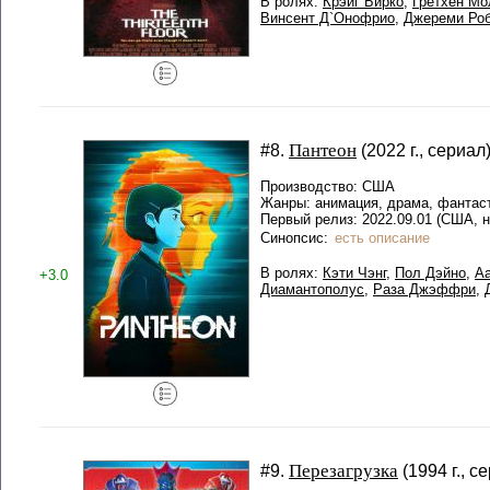
В ролях:
Крэйг Бирко
,
Гретхен Мо
Винсент Д`Онофрио
,
Джереми Ро
Пантеон
#8.
(2022 г., сериал
Производство: США
Жанры: анимация, драма, фантас
Первый релиз: 2022.09.01 (США, 
Синопсис:
есть описание
В ролях:
Кэти Чэнг
,
Пол Дэйно
,
Аа
+3.0
Диамантополус
,
Раза Джэффри
,
Перезагрузка
#9.
(1994 г., с