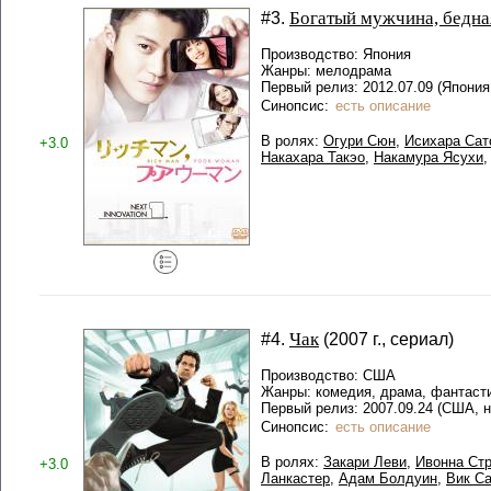
Богатый мужчина, бедн
#3.
Производство: Япония
Жанры: мелодрама
Первый релиз: 2012.07.09 (Япония,
Синопсис:
есть описание
В ролях:
Огури Сюн
,
Исихара Сат
+3.0
Накахара Такэо
,
Накамура Ясухи
Чак
#4.
(2007 г., сериал)
Производство: США
Жанры: комедия, драма, фантаст
Первый релиз: 2007.09.24 (США, 
Синопсис:
есть описание
В ролях:
Закари Леви
,
Ивонна Ст
+3.0
Ланкастер
,
Адам Болдуин
,
Вик С