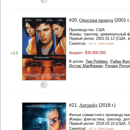
Опасная правда
#20.
(2001 г.
Производство: США
Жанры: триллер, криминальный 
Первый релиз: 2001.01.12 (США, в
Синопсис:
есть описание
бюджет: $30,000,000
+3.0
В ролях:
Тим Роббинс
,
Райан Фил
Дуглас МакФерран
,
Ричард Роунд
Апгрейд
#21.
(2018 г.)
Фильм совместного производства
Жанры: фантастика, триллер, де
Первый релиз: 2018.03.10 (США,
Синопсис:
есть описание