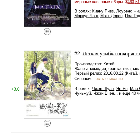
мировые кассовые сборы: $
463,51
В ролях:
Киану Ривз
,
Лоуренс Фи
Маркус Чонг
,
Мэтт Доран
,
Пол Го
Лёгкая улыбка покоряет
#2.
Производство: Китай
Жанры: комедия, фантастика, ме
Первый релиз: 2016.08.22 (Китай,
Синопсис:
есть описание
В ролях:
Чжэн Шуан
,
Ян Ян
,
Мао 
+3.0
Чуньжуй
,
Чжэн Ечэн
... и еще
40 ч