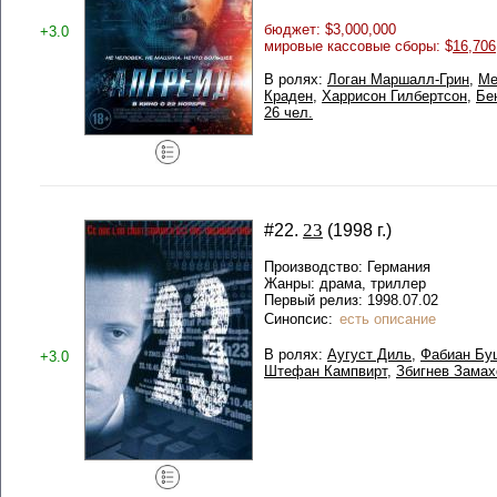
бюджет: $3,000,000
+3.0
мировые кассовые сборы: $
16,706
В ролях:
Логан Маршалл-Грин
,
Ме
Краден
,
Харрисон Гилбертсон
,
Бе
26 чел.
23
#22.
(1998 г.)
Производство: Германия
Жанры: драма, триллер
Первый релиз: 1998.07.02
Синопсис:
есть описание
В ролях:
Аугуст Диль
,
Фабиан Бу
+3.0
Штефан Кампвирт
,
Збигнев Замах