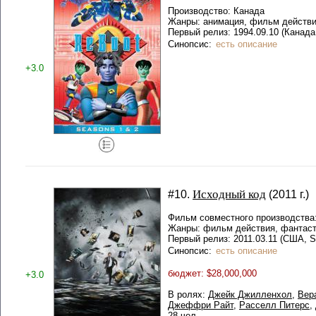
Производство: Канада
Жанры: анимация, фильм действи
Первый релиз: 1994.09.10 (Канада
Синопсис:
есть описание
+3.0
Исходный код
#10.
(2011 г.)
Фильм совместного производства
Жанры: фильм действия, фантаст
Первый релиз: 2011.03.11 (США,
Синопсис:
есть описание
бюджет: $28,000,000
+3.0
В ролях:
Джейк Джилленхол
,
Вер
Джеффри Райт
,
Расселл Питерс
,
28 чел.