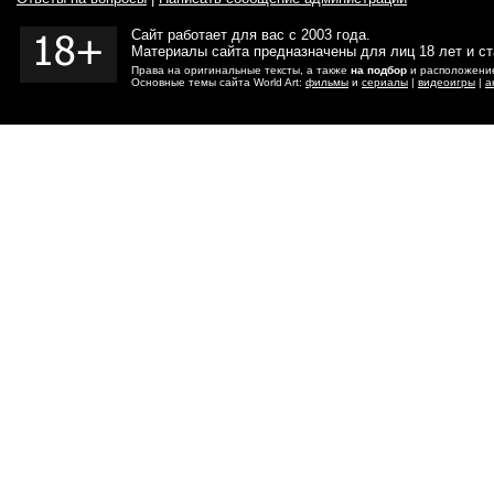
Сайт работает для вас с 2003 года.
Материалы сайта предназначены для лиц 18 лет и с
Права на оригинальные тексты, а также
на подбор
и расположение
Основные темы сайта World Art:
фильмы
и
сериалы
|
видеоигры
|
а