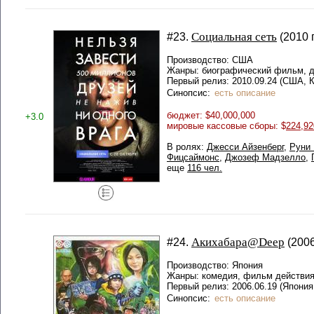
Социальная сеть
#23.
(2010 г
Производство: США
Жанры: биографический фильм, д
Первый релиз: 2010.09.24 (США, 
Синопсис:
есть описание
бюджет: $40,000,000
+3.0
мировые кассовые сборы: $
224,92
В ролях:
Джесси Айзенберг
,
Руни
Фицсаймонс
,
Джозеф Мадзелло
,
еще
116 чел.
Акихабара@Deep
#24.
(2006
Производство: Япония
Жанры: комедия, фильм действи
Первый релиз: 2006.06.19 (Япония
Синопсис:
есть описание