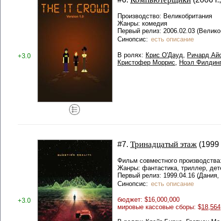
Производство: Великобритания
Жанры: комедия
Первый релиз: 2006.02.03 (Велико
Синопсис:
есть описание
В ролях:
Крис О'Дауд
,
Ричард Ай
+3.0
Кристофер Моррис
,
Ноэл Филдинг
Тринадцатый этаж
#7.
(1999 
Фильм совместного производства
Жанры: фантастика, триллер, дет
Первый релиз: 1999.04.16 (Дания,
Синопсис:
есть описание
бюджет: $16,000,000
+3.0
мировые кассовые сборы: $
18,564