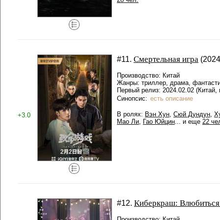
Смертельная игра
#11.
(2024
Производство: Китай
Жанры: триллер, драма, фантаст
Первый релиз: 2024.02.02 (Китай, 
Синопсис:
есть описание
В ролях:
Вэн Хун
,
Сюй Дундун
,
Х
+3.0
Мао Ли
,
Гао Юйцин
... и еще
22 че
Киберкраш: Влюбиться
#12.
Производство: Китай