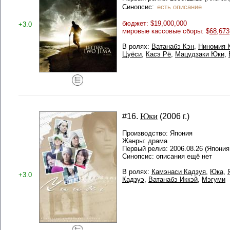
Синопсис:
есть описание
бюджет: $19,000,000
+3.0
мировые кассовые сборы: $
68,673
В ролях:
Ватанабэ Кэн
,
Ниномия 
Цуёси
,
Касэ Рё
,
Мацудзаки Юки
,
Юки
#16.
(2006 г.)
Производство: Япония
Жанры: драма
Первый релиз: 2006.08.26 (Япония
Синопсис: описания ещё нет
В ролях:
Камэнаси Кадзуя
,
Юка
,
+3.0
Кадзуэ
,
Ватанабэ Иккэй
,
Мэгуми