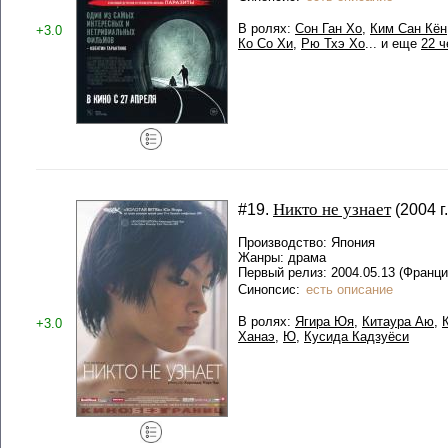
В ролях:
Сон Ган Хо
,
Ким Сан Кён
+3.0
Ко Со Хи
,
Рю Тхэ Хо
... и еще
22 ч
Никто не узнает
#19.
(2004 г.
Производство: Япония
Жанры: драма
Первый релиз: 2004.05.13 (Франц
Синопсис:
есть описание
В ролях:
Ягира Юя
,
Китаура Аю
,
+3.0
Ханаэ
,
Ю
,
Кусида Кадзуёси