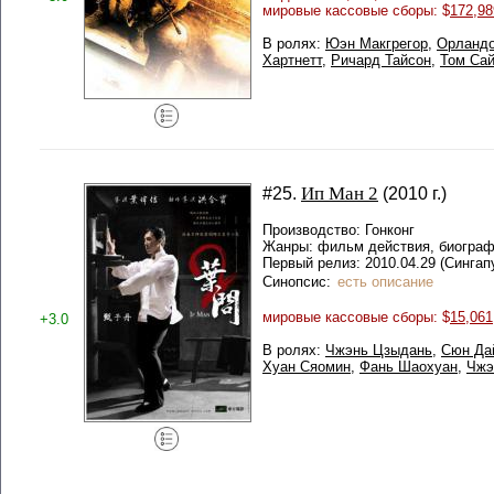
мировые кассовые сборы: $
172,98
В ролях:
Юэн Макгрегор
,
Орланд
Хартнетт
,
Ричард Тайсон
,
Том Са
Ип Ман 2
#25.
(2010 г.)
Производство: Гонконг
Жанры: фильм действия, биограф
Первый релиз: 2010.04.29 (Сингап
Синопсис:
есть описание
мировые кассовые сборы: $
15,061
+3.0
В ролях:
Чжэнь Цзыдань
,
Сюн Да
Хуан Сяомин
,
Фань Шаохуан
,
Чжэ