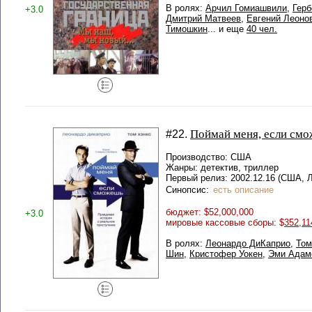
В ролях:
Арчил Гомиашвили
,
Герб
+3.0
Дмитрий Матвеев
,
Евгений Леоно
Тимошкин
... и еще
40 чел.
Поймай меня, если см
#22.
Производство: США
Жанры: детектив, триллер
Первый релиз: 2002.12.16 (США, 
Синопсис:
есть описание
бюджет: $52,000,000
+3.0
мировые кассовые сборы: $
352,11
В ролях:
Леонардо ДиКаприо
,
Том
Шин
,
Кристофер Уокен
,
Эми Адам