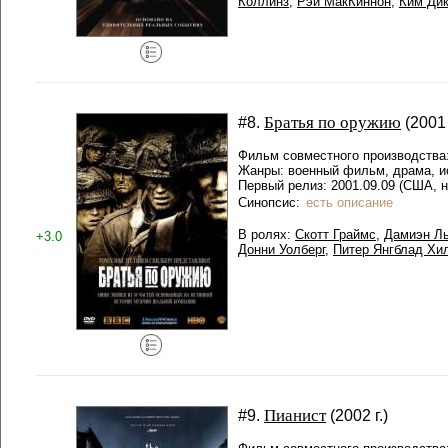
Коллинз
,
Рэй МакКиннон
,
Ким Дик
Братья по оружию
#8.
(2001 
Фильм совместного производства
Жанры: военный фильм, драма, и
Первый релиз: 2001.09.09 (США, 
Синопсис:
есть описание
В ролях:
Скотт Граймс
,
Дамиэн Л
+3.0
Донни Уолберг
,
Питер Янгблад Хи
Пианист
#9.
(2002 г.)