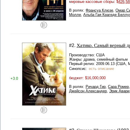
мировые кассовые сборы: $
426,58
В ролях:
Франсуа Клюзе
,
Омар С
Молле
,
Альба Гая Крагеде Беллу
Хатико. Самый верный д
#2.
Производство: США
Жанры: драма, семейный фильм
Первый релиз: 2009.06.13 (США,
Синопсис:
есть описание
бюджет: $16,000,000
+3.0
В ролях:
Ричард Гир
,
Сара Ромер
Джейсон Александер
,
Эрик Авари