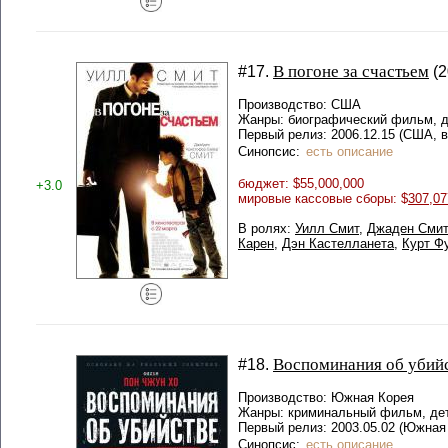
В погоне за счастьем
#17.
(2
Производство: США
Жанры: биографический фильм, 
Первый релиз: 2006.12.15 (США, в
Синопсис:
есть описание
бюджет: $55,000,000
+3.0
мировые кассовые сборы: $
307,07
В ролях:
Уилл Смит
,
Джаден Смит
Карен
,
Дэн Кастелланета
,
Курт Ф
Воспоминания об убий
#18.
Производство: Южная Корея
Жанры: криминальный фильм, дет
Первый релиз: 2003.05.02 (Южная 
Синопсис:
есть описание