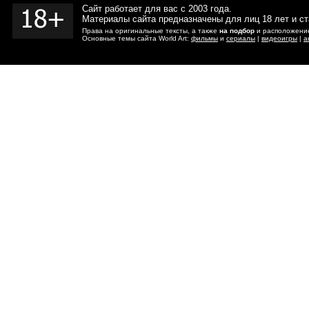
Сайт работает для вас с 2003 года.
Материалы сайта предназначены для лиц 18 лет и с
Права на оригинальные тексты, а также
на подбор
и расположение
Основные темы сайта World Art:
фильмы
и
сериалы
|
видеоигры
|
а