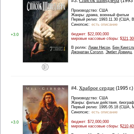
Список Шиндлера
#3.
(1993 
Производство: США
Жанры: драма, военный фильм
Первый релиз: 1993.11.30 (США, 
Синопсис:
есть описание
бюджет: $22,000,000
+3.0
мировые кассовые сборы: $
321,30
В ролях:
Лиам Нисон
,
Бен Кингсл
Джонатан Сэголл
,
Эмбет Дэвидц
,
Храброе сердце
#4.
(1995 г.)
Производство: США
Жанры: фильм действия, биогра
Первый релиз: 1995.05.18 (США,
Синопсис:
есть описание
бюджет: $72,000,000
+3.0
мировые кассовые сборы: $
210,40