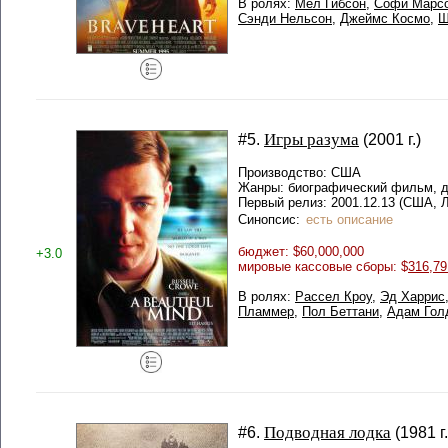
В ролях:
Мел Гибсон
,
Софи Марс
Сэнди Нельсон
,
Джеймс Космо
,
Ш
Игры разума
#5.
(2001 г.)
Производство: США
Жанры: биографический фильм, 
Первый релиз: 2001.12.13 (США, 
Синопсис:
есть описание
бюджет: $60,000,000
+3.0
мировые кассовые сборы: $
316,79
В ролях:
Рассел Кроу
,
Эд Харрис
Пламмер
,
Пол Беттани
,
Адам Гол
Подводная лодка
#6.
(1981 г.