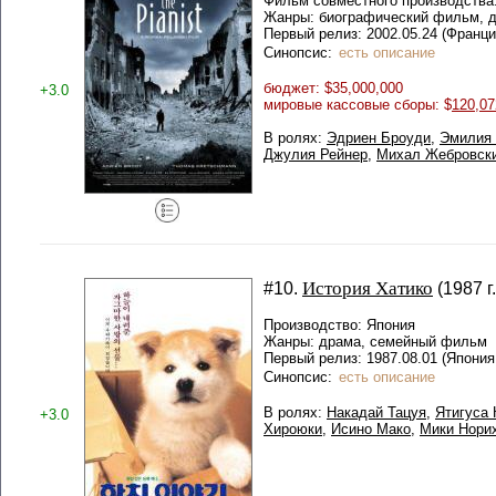
Фильм совместного производства:
Жанры: биографический фильм, д
Первый релиз: 2002.05.24 (Франц
Синопсис:
есть описание
бюджет: $35,000,000
+3.0
мировые кассовые сборы: $
120,07
В ролях:
Эдриен Броуди
,
Эмилия
Джулия Рейнер
,
Михал Жебровск
История Хатико
#10.
(1987 г.
Производство: Япония
Жанры: драма, семейный фильм
Первый релиз: 1987.08.01 (Япония
Синопсис:
есть описание
В ролях:
Накадай Тацуя
,
Ятигуса 
+3.0
Хироюки
,
Исино Мако
,
Мики Нори