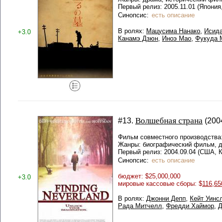
Первый релиз: 2005.11.01 (Япония
Синопсис:
есть описание
В ролях:
Мацусима Нанако
,
Исида
+3.0
Канамэ Дзюн
,
Иноэ Мао
,
Фукуда 
Волшебная страна
#13.
(2004
Фильм совместного производства
Жанры: биографический фильм, 
Первый релиз: 2004.09.04 (США, 
Синопсис:
есть описание
бюджет: $25,000,000
+3.0
мировые кассовые сборы: $
116,65
В ролях:
Джонни Депп
,
Кейт Уинс
Рада Митчелл
,
Фредди Хаймор
,
Д