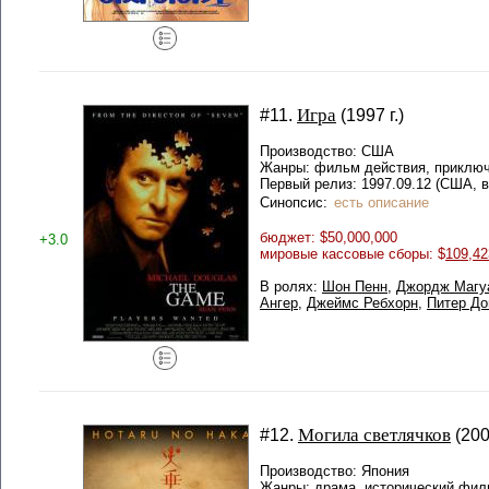
Игра
#11.
(1997 г.)
Производство: США
Жанры: фильм действия, приключ
Первый релиз: 1997.09.12 (США, в
Синопсис:
есть описание
бюджет: $50,000,000
+3.0
мировые кассовые сборы: $
109,42
В ролях:
Шон Пенн
,
Джордж Магу
Ангер
,
Джеймс Ребхорн
,
Питер До
Могила светлячков
#12.
(200
Производство: Япония
Жанры: драма, исторический фил