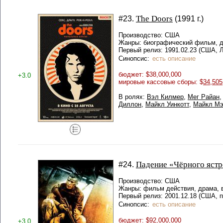
The Doors
#23.
(1991 г.)
Производство: США
Жанры: биографический фильм, 
Первый релиз: 1991.02.23 (США, 
Синопсис:
есть описание
бюджет: $38,000,000
+3.0
мировые кассовые сборы: $
34,505
В ролях:
Вэл Килмер
,
Мег Райан
Диллон
,
Майкл Уинкотт
,
Майкл Мэ
Падение «Чёрного ястр
#24.
Производство: США
Жанры: фильм действия, драма,
Первый релиз: 2001.12.18 (США, 
Синопсис:
есть описание
бюджет: $92,000,000
+3.0