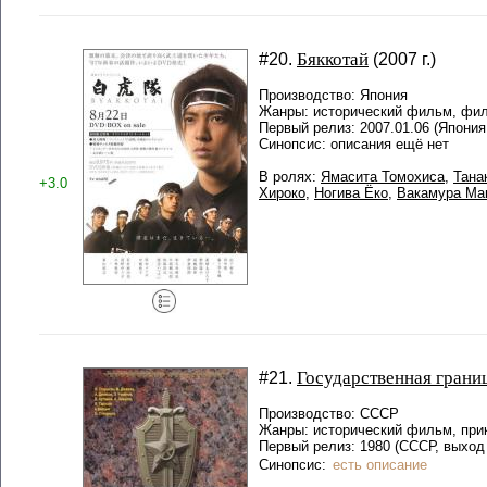
Бяккотай
#20.
(2007 г.)
Производство: Япония
Жанры: исторический фильм, фи
Первый релиз: 2007.01.06 (Япония
Синопсис: описания ещё нет
В ролях:
Ямасита Томохиса
,
Тана
+3.0
Хироко
,
Ногива Ёко
,
Вакамура М
Государственная грани
#21.
Производство: СССР
Жанры: исторический фильм, пр
Первый релиз: 1980 (СССР, выход 
Синопсис:
есть описание