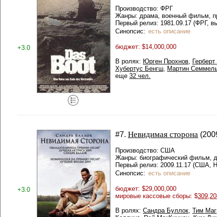
Производство: ФРГ
Жанры: драма, военный фильм, п
Первый релиз: 1981.09.17 (ФРГ, в
Синопсис:
есть описание
бюджет: $14,000,000
+3.0
В ролях:
Юрген Прохнов
,
Герберт
Хубертус Бенгш
,
Мартин Семмель
еще
32 чел.
Невидимая сторона
#7.
(2009
Производство: США
Жанры: биографический фильм, 
Первый релиз: 2009.11.17 (США, 
Синопсис:
есть описание
бюджет: $29,000,000
+3.0
мировые кассовые сборы: $
309,20
В ролях:
Сандра Буллок
,
Тим Маг