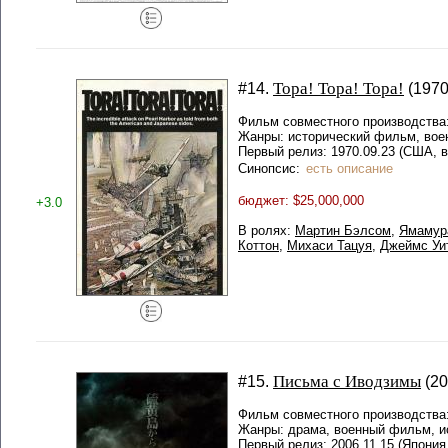
Тора! Тора! Тора!
#14.
(1970 
Фильм совместного производства
Жанры: исторический фильм, вое
Первый релиз: 1970.09.23 (США, в
Синопсис:
есть описание
бюджет: $25,000,000
+3.0
В ролях:
Мартин Бэлсом
,
Ямамур
Коттон
,
Михаси Тацуя
,
Джеймс Уи
Письма с Иводзимы
#15.
(20
Фильм совместного производства
Жанры: драма, военный фильм, и
Первый релиз: 2006.11.15 (Япония